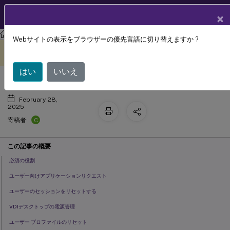
製品ドキュメン
JA
×
ト
Citrix ITSM アダプターサービス
Webサイトの表示をブラウザーの優先言語に切り替えますか ?
ヘルプデスク - リクエストと管理
このコンテンツは動的に機械
フィードバックを提供する
翻訳されています。
はい
いいえ
February 28,
2025
C
寄稿者:
この記事の概要
必須の役割
ユーザー向けアプリケーションリクエスト
ユーザーのセッションをリセットする
VDIデスクトップの電源管理
ユーザー プロファイルのリセット