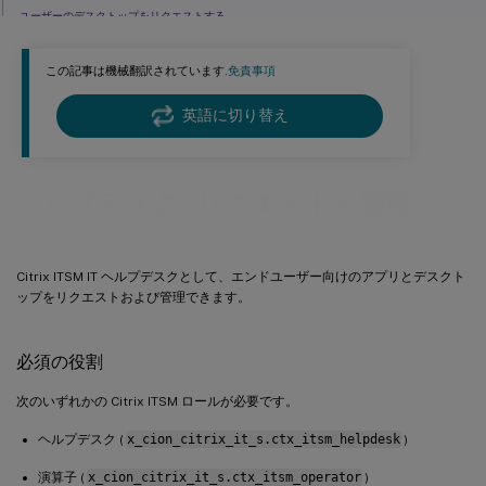
ユーザーのデスクトップをリクエストする
MCSで作成されたマシンをリクエストする
この記事は機械翻訳されています.
免責事項
ユーザーのデスクトップのスケーリングをリクエストする
英語に切り替え
ヘルプデスク - リクエストと管理
Citrix ITSM IT ヘルプデスクとして、エンドユーザー向けのアプリとデスクト
ップをリクエストおよび管理できます。
必須の役割
次のいずれかの Citrix ITSM ロールが必要です。
ヘルプデスク (
x_cion_citrix_it_s.ctx_itsm_helpdesk
)
演算子 (
x_cion_citrix_it_s.ctx_itsm_operator
)