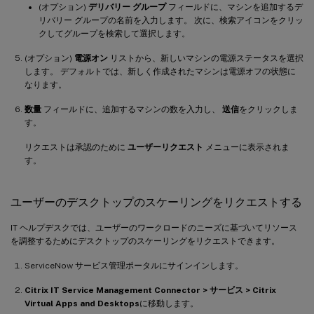
(オプション)
デリバリー グループ
フィールドに、マシンを追加するデ
リバリー グループの名前を入力します。 次に、検索アイコンをクリッ
クしてグループを検索して選択します。
(オプション)
電源オン
リストから、新しいマシンの電源ステータスを選択
します。 デフォルトでは、新しく作成されたマシンは電源オフの状態に
なります。
数量
フィールドに、追加するマシンの数を入力し、
送信
をクリックしま
す。
リクエストは承認のために
ユーザーリクエスト
メニューに表示されま
す。
ユーザーのデスクトップのスケーリングをリクエストする
IT ヘルプデスクでは、ユーザーのワークロードのニーズに基づいてリソース
を調整するためにデスクトップのスケーリングをリクエストできます。
ServiceNow サービス管理ポータルにサインインします。
Citrix IT Service Management Connector > サービス > Citrix
Virtual Apps and Desktops
に移動します。