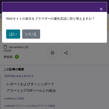
製品ドキュメン
JA
×
ト
Citrix Virtual Apps and Desktops
7 2511
Director
Webサイトの表示をブラウザーの優先言語に切り替えますか ?
統合とデータのエクスポート
このコンテンツは動的に機械
フィードバックを提供する
翻訳されています。
はい
いいえ
November 25,
2025
C
寄稿者:
この記事の概要
利用可能な統合を表示する
レポートおよびダッシュボード
アラートとITSMツールとの統合
webhookとの統合
webhookプロファイルとCitrixアラートの統合