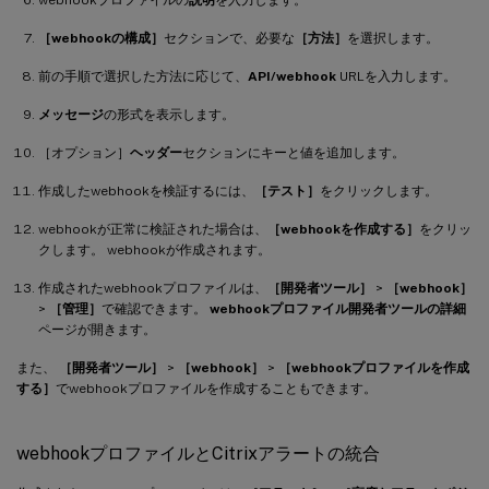
webhookプロファイルの
説明
を入力します。
［webhookの構成］
セクションで、必要な
［方法］
を選択します。
前の手順で選択した方法に応じて、
API/webhook
URLを入力します。
メッセージ
の形式を表示します。
［オプション］
ヘッダー
セクションにキーと値を追加します。
作成したwebhookを検証するには、
［テスト］
をクリックします。
webhookが正常に検証された場合は、
［webhookを作成する］
をクリッ
クします。 webhookが作成されます。
作成されたwebhookプロファイルは、
［開発者ツール］
>
［webhook］
>
［管理］
で確認できます。
webhookプロファイル開発者ツールの詳細
ページが開きます。
また、
［開発者ツール］
>
［webhook］
>
［webhookプロファイルを作成
する］
でwebhookプロファイルを作成することもできます。
webhookプロファイルとCitrixアラートの統合