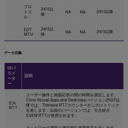
プロ
2411以
トコ
2411以降
2
NA
NA
降
ル
2411以
EDT
2411以降
2
NA
NA
MTU
降
データ定義:
UIパ
ラメ
説明
ータ
ー
ユーザー操作と画面応答の間の時間を測定します。
Citrix Virtual Apps and Desktopsバージョン2507以
ICA
降では、Thinwire RTTカウンターがこのメトリック
RTT
を表します。以前のバージョンでは、引き続き
EUEM RTTが使用されます。
ネットワーク遅延と潜在的な速度低下を示します。