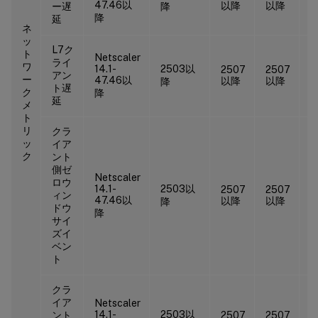
47.46以
以降
以降
ー遅
降
降
延
ネ
ッ
L7ク
ト
Netscaler
ライ
ワ
14.1-
2503以
2507
2507
アン
2
ー
47.46以
以降
以降
降
ト遅
ク
降
延
メ
ト
リ
クラ
ッ
イア
ク
ント
側ゼ
Netscaler
ロウ
14.1-
2503以
2507
2507
ィン
2
47.46以
以降
以降
降
ドウ
降
サイ
ズイ
ベン
ト
クラ
イア
Netscaler
14.1-
2503以
ント
2507
2507