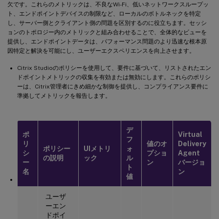
欠です。これらのメトリックは、不良なWi-Fi、低いネットワークスループッ
ト、エンドポイントデバイスの制限など、ローカルのボトルネックを特定
し、サーバー側とクライアント側の問題を区別するのに役立ちます。セッシ
ョンのトポロジー内のメトリックと組み合わせることで、全体的なビューを
提供し、エンドポイントデータは、パフォーマンス問題のより迅速な根本原
因特定と解決を可能にし、ユーザーエクスペリエンスを向上させます。
Citrix Studioのポリシーを使用して、要件に基づいて、リストされたエン
ドポイントメトリックの収集を有効または無効にします。これらのポリシ
ーは、Citrix管理者にきめ細かな制御を提供し、コンプライアンス要件に
準拠してメトリックを報告します。
デ
ポ
Virtual
フ
リ
値のオ
Delivery
ポリシー
UIメトリ
ォ
シ
プショ
Agent
の説明
ック
ル
ー
ン
バージョ
ト
名
ン
値
ユーザ
ーエン
ドポイ