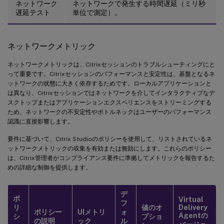
ネットワーク
ネットワークで発生する時間遅延（ミリ秒
遅延テスト
単位で測定）。
ネットワークメトリック
ネットワークメトリックは、Citrixセッションのトラブルシューティングにと
って重要です。Citrixセッションのパフォーマンスと安定性は、基盤となるネ
ットワークの状態に大きく依存するためです。ローカルアプリケーションと
は異なり、Citrixセッションではネットワークを介してインタラクティブなデ
スクトップまたはアプリケーションエクスペリエンスをストリーミングする
ため、ネットワークの不安定性やボトルネックはユーザーのパフォーマンス
認識に直接影響します。
要件に基づいて、Citrix Studioのポリシーを使用して、リストされているネ
ットワークメトリックの収集を有効または無効にします。これらのポリシー
は、Citrix管理者がコンプライアンス要件に準拠してメトリックを報告するた
めの詳細な制御を提供します。
デ
ポ
Virtual
フ
リ
値のオ
Delivery
ポリシー
UIメトリ
ォ
Agentの
シ
プショ
の説明
ック
ル