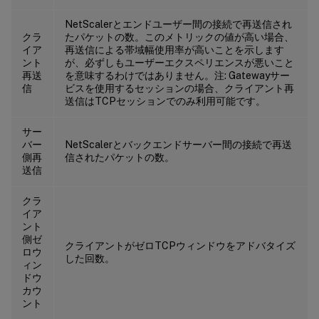
NetScalerとエンドユーザー間の接続で再送信され
クラ
たパケットの数。このメトリックの値が高い場合、
イア
再送信による帯域幅使用率が高いことを示します
ント
が、必ずしもユーザーエクスペリエンスが悪いこと
再送
を意味するわけではありません。注: Gatewayサー
信
ビスを使用するセッションの場合、クライアント再
送信はTCPセッションでのみ利用可能です。
サー
バー
NetScalerとバックエンドサーバー間の接続で再送
側再
信されたパケットの数。
送信
クラ
イア
ント
側ゼ
クライアントがゼロTCPウィンドウをアドバタイズ
ロウ
した回数。
ィン
ドウ
カウ
ント