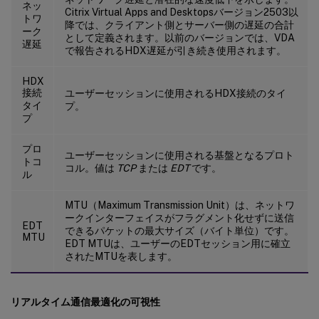
ネッ
Citrix Virtual Apps and Desktopsバージョン2503以
トワ
降では、クライアント側とサーバー側の遅延の合計
ーク
として定義されます。以前のバージョンでは、VDA
遅延
で報告されるHDX遅延が引き続き使用されます。
HDX
接続
ユーザーセッションに使用されるHDX接続のタイ
タイ
プ。
プ
プロ
ユーザーセッションに使用される基盤となるプロト
トコ
コル。値は
TCP
または
EDT
です。
ル
MTU（Maximum Transmission Unit）は、ネットワ
ークインターフェイスがフラグメント化せずに送信
EDT
できるパケットの最大サイズ（バイト単位）です。
MTU
EDT MTUは、ユーザーのEDTセッション用に確立
されたMTUを表します。
リアルタイム通信最適化の可視性