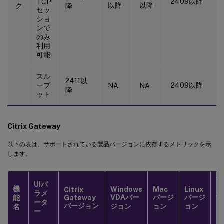
2409以降
TCP
以降
以降
ク
降
セッ
ショ
ンで
のみ
利用
可能
スル
2411以
ープ
2409以降
NA
NA
降
ット
Citrix Gateway
以下の表は、サポートされている製品バージョンに依存するメトリックを示
します。
W
UIパ
機
Windows
Mac
Linux
けC
Citrix
ラメ
VDAバー
バージ
バージ
能
Gateway
W
ータ
バージョン
ジョン
ョン
ョン
ア
名
ー
ジ