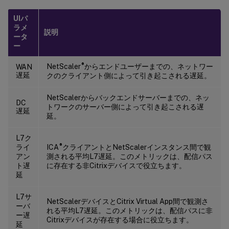
UIパ
ラメ
説明
ータ
ー
®
NetScaler
からエンドユーザーまでの、ネットワー
WAN
遅延
クのクライアント側によって引き起こされる遅延。
NetScalerからバックエンドサーバーまでの、ネッ
DC
トワークのサーバー側によって引き起こされる遅
遅延
延。
L7ク
®
ライ
ICA
クライアントとNetScalerインスタンス間で観
アン
測される平均L7遅延。このメトリックは、配信パス
ト遅
に存在する非Citrixデバイスで役立ちます。
延
L7サ
NetScalerデバイスとCitrix Virtual App間で観測さ
ーバ
れる平均L7遅延。このメトリックは、配信パスに非
ー遅
Citrixデバイスが存在する場合に役立ちます。
延