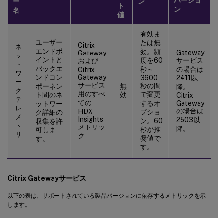
バージョ
ー
ン
ト
ン
名
値
有効ま
ユーザー
たは無
Citrix
ネ
エンドポ
効。頻
Gateway
Gateway
ッ
イントと
度を60
サービス
および
ト
バックエ
秒～
の場合は
Citrix
ワ
ンドコン
Gateway
3600
2411以
ー
サービス
秒の間
ポーネン
無
降。
ク
用のすべ
で変更
ト間のネ
効
Citrix
テ
ての
するオ
Gateway
ットワー
レ
の場合は
HDX
プショ
ク詳細の
メ
Insights
2503以
ン。60
収集を許
ト
メトリッ
降。
秒が推
可しま
リ
ク
奨値で
す。
す。
Citrix Gatewayサービス
以下の表は、サポートされている製品バージョンに依存するメトリックを示
します。