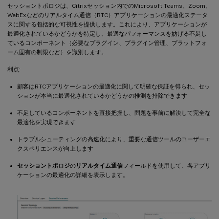
セッショントポロジは、Citrixセッション内でのMicrosoft Teams、Zoom、
WebExなどのリアルタイム通信（RTC）アプリケーションの最適化ステータ
スに関する包括的な可視性を提供します。これにより、アプリケーションが
最適化されているかどうかを特定し、最適なパフォーマンスを妨げる不足し
ているコンポーネント（必要なプラグイン、プラグイン管理、プラットフォ
ーム固有の制限など）を識別します。
利点:
顧客はRTCアプリケーションの最適化に関して明確な保証を得られ、セッ
ションが本当に最適化されているかどうかの推測を排除できます
不足しているコンポーネントを直接把握し、問題を事前に解決して完全な
最適化を実現できます
トラブルシューティングの高速化により、重要な通信ツールのユーザーエ
クスペリエンスが向上します
セッショントポロジ
の
リアルタイム通信
フィールドを使用して、各アプリ
ケーションの最適化の詳細を表示します。