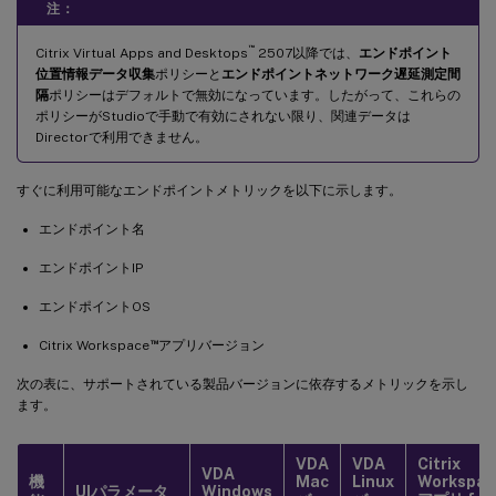
注：
™
Citrix Virtual Apps and Desktops
2507以降では、
エンドポイント
位置情報データ収集
ポリシーと
エンドポイントネットワーク遅延測定間
隔
ポリシーはデフォルトで無効になっています。したがって、これらの
ポリシーがStudioで手動で有効にされない限り、関連データは
Directorで利用できません。
すぐに利用可能なエンドポイントメトリックを以下に示します。
エンドポイント名
エンドポイントIP
エンドポイントOS
™
Citrix Workspace
アプリバージョン
次の表に、サポートされている製品バージョンに依存するメトリックを示し
ます。
VDA
VDA
Citrix
VDA
機
Mac
Linux
Workspac
UIパラメータ
Windows