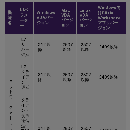
Windows向
UIパ
Mac
Linux
機
Windows
けCitrix
C
ラメ
VDA
VDA
VDAバー
能
W
Workspace
バージ
バージ
ータ
ジョン
アプリバー
名
ョン
ョン
ー
ジョン
L7
サー
2411以
2507
2507
2409以降
バー
以降
以降
降
遅延
L7
クラ
2411以
2507
2507
イア
2409以降
以降
以降
降
ネ
ント
ッ
遅延
ト
ワ
クラ
ー
イア
ク
ント
メ
側再
ト
送信
リ
注:
ッ
2411以
2507
2507