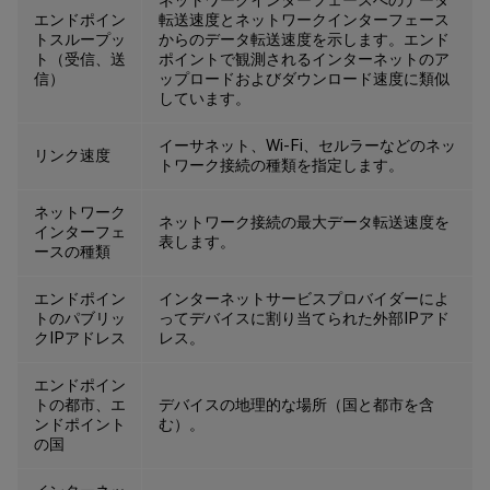
エンドポイン
転送速度とネットワークインターフェース
トスループッ
からのデータ転送速度を示します。エンド
ト（受信、送
ポイントで観測されるインターネットのア
信）
ップロードおよびダウンロード速度に類似
しています。
イーサネット、Wi-Fi、セルラーなどのネッ
リンク速度
トワーク接続の種類を指定します。
ネットワーク
ネットワーク接続の最大データ転送速度を
インターフェ
表します。
ースの種類
エンドポイン
インターネットサービスプロバイダーによ
トのパブリッ
ってデバイスに割り当てられた外部IPアド
クIPアドレス
レス。
エンドポイン
トの都市、エ
デバイスの地理的な場所（国と都市を含
ンドポイント
む）。
の国