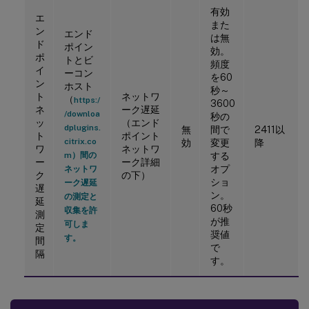
有効
エ
また
ン
エンド
は無
ド
ポイン
効。
ポ
トとビ
頻度
イ
ーコン
を60
ン
ホスト
秒～
ト
ネットワ
（
https:/
3600
ネ
ーク遅延
/downloa
秒の
ッ
（エンド
dplugins.
無
間で
2411以
ト
ポイント
citrix.co
効
変更
降
ワ
ネットワ
m）間の
する
ー
ーク詳細
オプ
ネットワ
ク
の下）
ショ
ーク遅延
遅
ン。
の測定と
延
60秒
収集を許
測
が推
可しま
定
奨値
す。
間
で
隔
す。