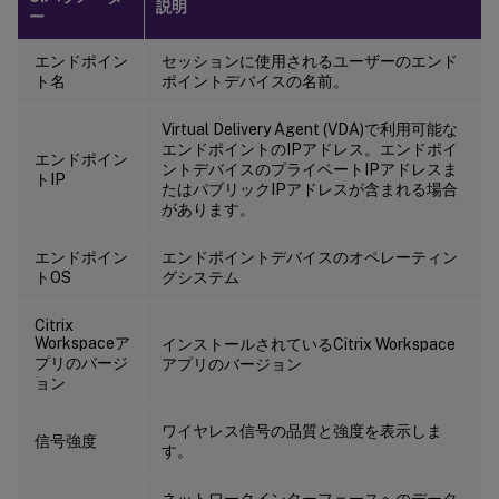
説明
ー
エンドポイン
セッションに使用されるユーザーのエンド
ト名
ポイントデバイスの名前。
Virtual Delivery Agent (VDA)で利用可能な
エンドポイントのIPアドレス。エンドポイ
エンドポイン
ントデバイスのプライベートIPアドレスま
トIP
たはパブリックIPアドレスが含まれる場合
があります。
エンドポイン
エンドポイントデバイスのオペレーティン
トOS
グシステム
Citrix
Workspaceア
インストールされているCitrix Workspace
プリのバージ
アプリのバージョン
ョン
ワイヤレス信号の品質と強度を表示しま
信号強度
す。
ネットワークインターフェースへのデータ