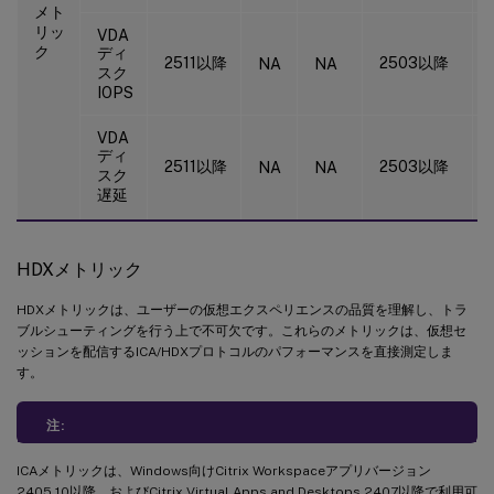
メト
リッ
VDA
ク
ディ
2511以降
2503以降
NA
NA
スク
IOPS
VDA
ディ
2511以降
2503以降
NA
NA
スク
遅延
HDXメトリック
HDXメトリックは、ユーザーの仮想エクスペリエンスの品質を理解し、トラ
ブルシューティングを行う上で不可欠です。これらのメトリックは、仮想セ
ッションを配信するICA/HDXプロトコルのパフォーマンスを直接測定しま
す。
注:
ICAメトリックは、Windows向けCitrix Workspaceアプリバージョン
2405.10以降、およびCitrix Virtual Apps and Desktops 2407以降で利用可