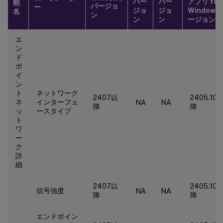
バー
バー
アプリ for
能
バージョ
ー
ジョ
ジョ
Windows
名
ン
ン
ン
ージョン
エ
ン
ド
ポ
イ
ン
ト
ネットワーク
2407以
2405.10
ネ
インターフェ
NA
NA
降
降
ッ
ースタイプ
ト
ワ
ー
ク
詳
細
2407以
2405.10
信号強度
NA
NA
降
降
エンドポイン