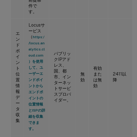
件で
す。
Locusサ
ービス
エ
（
https:/
ン
/locus.an
ド
alytics.cl
ポ
パブリッ
oud.com
イ
クIPアド
）を使用
ン
レス、
して、ユ
ト
有効
国、都
位
ーザーエ
無
また
2411以
市、イン
置
効
は無
降
ンドポイ
ターネッ
情
効
ントから
トサービ
報
エンドポ
スプロバ
デ
イントの
イダー。
ー
位置情報
タ
とISPの詳
収
細を収集
集
できま
す。