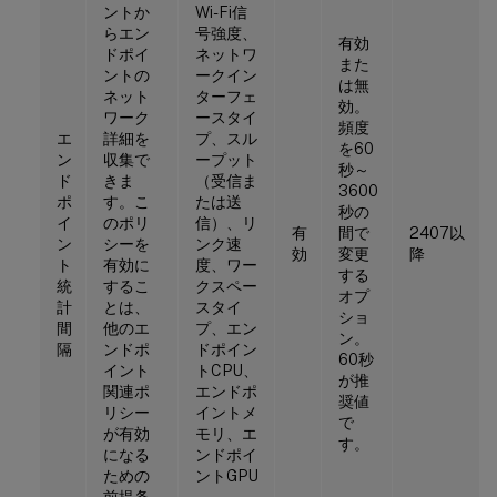
ントか
Wi-Fi信
らエン
号強度、
有効
ドポイ
ネットワ
また
ントの
ークイン
は無
ネット
ターフェ
効。
ワーク
ースタイ
頻度
エ
詳細を
プ、スル
を60
ン
収集で
ープット
秒～
ド
きま
（受信ま
3600
ポ
す。こ
たは送
秒の
イ
のポリ
信）、リ
有
間で
2407以
ン
シーを
ンク速
効
変更
降
ト
有効に
度、ワー
する
統
するこ
クスペー
オプ
計
とは、
スタイ
ショ
間
他のエ
プ、エン
ン。
隔
ンドポ
ドポイン
60秒
イント
トCPU、
が推
関連ポ
エンドポ
奨値
リシー
イントメ
で
が有効
モリ、エ
す。
になる
ンドポイ
ための
ントGPU
前提条