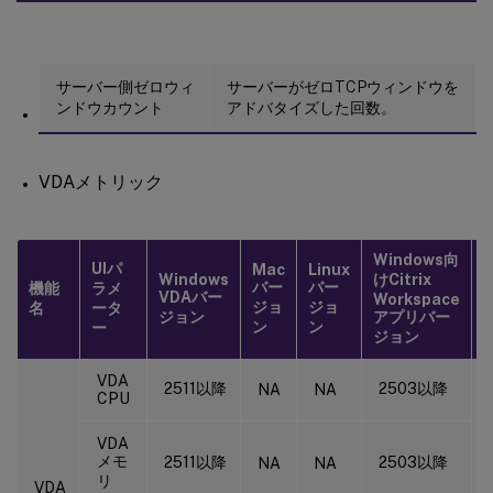
サーバー側ゼロウィ
サーバーがゼロTCPウィンドウを
ンドウカウント
アドバタイズした回数。
VDAメトリック
Windows向
UIパ
Mac
Linux
Windows
けCitrix
C
バー
バー
機能
ラメ
VDAバー
W
Workspace
ジョ
ジョ
名
ータ
ジョン
アプリバー
ン
ン
ー
ジョン
VDA
2511以降
2503以降
NA
NA
CPU
VDA
メモ
2511以降
2503以降
NA
NA
リ
VDA