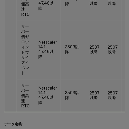
2
47.46以
以降
以降
降
側高
降
速
RTO
サー
バー
側ゼ
ロウ
Netscaler
ィン
14.1-
2503以
2507
2507
2
47.46以
以降
以降
ドウ
降
降
サイ
ズイ
ベン
ト
サー
Netscaler
バー
14.1-
2503以
2507
2507
2
側高
47.46以
以降
以降
降
速
降
RTO
データ定義: