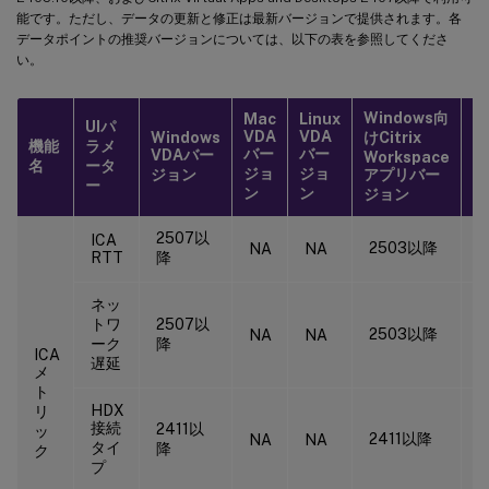
能です。ただし、データの更新と修正は最新バージョンで提供されます。各
データポイントの推奨バージョンについては、以下の表を参照してくださ
い。
Windows向
Mac
Linux
M
UIパ
VDA
VDA
Windows
けCitrix
Ci
機能
ラメ
バー
バー
VDAバー
W
Workspace
名
ータ
ジョ
ジョ
ア
ジョン
アプリバー
ー
ン
ン
ジ
ジョン
2507以
ICA
2503以降
NA
NA
RTT
降
ネッ
トワ
2507以
2503以降
NA
NA
ーク
降
ICA
遅延
メ
ト
HDX
リ
接続
2411以
ッ
2411以降
2
NA
NA
タイ
降
ク
プ