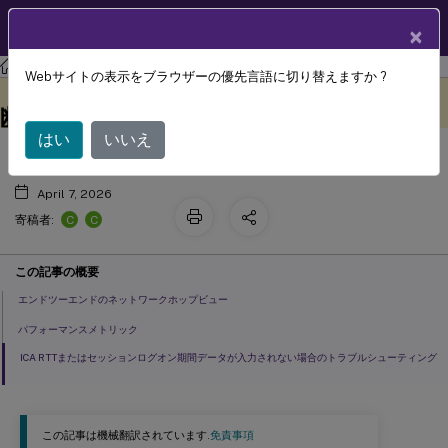
製品ドキュメン
JA
×
ト
Citrix Virtual Apps and Desktops
7 2511
Director
Webサイトの表示をブラウザーの優先言語に切り替えますか ?
セッションパフォーマンスの問題の診
このコンテンツは動的に機械
フィードバックを提供する
翻訳されています。
断
はい
いいえ
April 7, 2026
C
C
寄稿者:
この記事の概要
エンドツーエンドのネットワークホップビュー
パフォーマンスメトリック
ICA RTTまたはセッションログオン期間データが入力されない場合のトラブルシューティング
この記事は機械翻訳されています.
免責事項