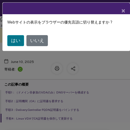
製品ドキュメン
JA
×
ト
リナックス バーチャル デリバリー エージェント
Linux仮想配信エージ
Webサイトの表示をブラウザーの優先言語に切り替えますか ?
WebSocketの自己署名証明書の構成
ェント 2411
このコンテンツは動的に機械
フィードバックを提供する
翻訳されています。
はい
いいえ
June 10, 2025
C
寄稿者:
この記事の概要
手順1：（ドメイン非参加のVDAのみ）DNSサーバーを構成する
手順2：証明機関（CA）に証明書を要求する
手順3：Delivery Controller FQDN証明書をバインドする
手順4：Linux VDAでCA証明書を保存して更新する