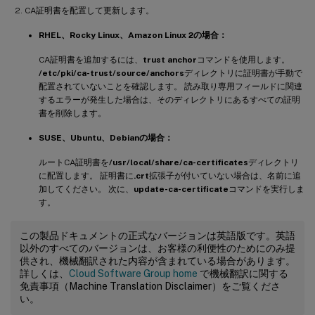
CA証明書を配置して更新します。
RHEL、Rocky Linux、Amazon Linux 2の場合：
CA証明書を追加するには、
trust anchor
コマンドを使用します。
/etc/pki/ca-trust/source/anchors
ディレクトリに証明書が手動で
配置されていないことを確認します。 読み取り専用フィールドに関連
するエラーが発生した場合は、そのディレクトリにあるすべての証明
書を削除します。
SUSE、Ubuntu、Debianの場合：
ルートCA証明書を
/usr/local/share/ca-certificates
ディレクトリ
に配置します。 証明書に
.crt
拡張子が付いていない場合は、名前に追
加してください。 次に、
update-ca-certificate
コマンドを実行しま
す。
この製品ドキュメントの正式なバージョンは英語版です。英語
以外のすべてのバージョンは、お客様の利便性のためにのみ提
供され、機械翻訳された内容が含まれている場合があります。
詳しくは、
Cloud Software Group home
で機械翻訳に関する
免責事項（Machine Translation Disclaimer）をご覧くださ
い。