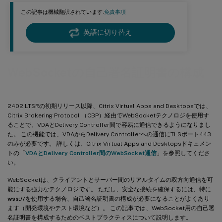
この記事は機械翻訳されています.
免責事項
英語に切り替え
WebSocketの自己署名証明書の構成
2402 LTSRの初期リリース以降、Citrix Virtual Apps and Desktopsでは、
Citrix Brokering Protocol （CBP）経由でWebSocketテクノロジを使用す
ることで、VDAとDelivery Controller間で容易に通信できるようになりまし
た。 この機能では、VDAからDelivery Controllerへの通信にTLSポート443
のみが必要です。 詳しくは、Citrix Virtual Apps and Desktopsドキュメン
トの「
VDAとDelivery Controller間のWebSocket通信
」を参照してくださ
い。
WebSocketは、クライアントとサーバー間のリアルタイムの双方向通信を可
能にする強力なテクノロジです。 ただし、安全な接続を確保するには、特に
wss://
を使用する場合、自己署名証明書の構成が必要になることがよくあり
ます（開発環境やテスト環境など）。 この記事では、WebSocket用の自己署
名証明書を構成するためのベストプラクティスについて説明します。