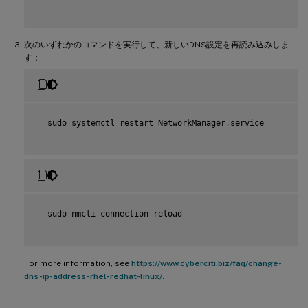
次のいずれかのコマンドを実行して、新しいDNS設定を再読み込みしま
す：
  sudo systemctl restart NetworkManager
.
service

  sudo nmcli connection reload

For more information, see
https://www.cyberciti.biz/faq/change-
dns-ip-address-rhel-redhat-linux/
.