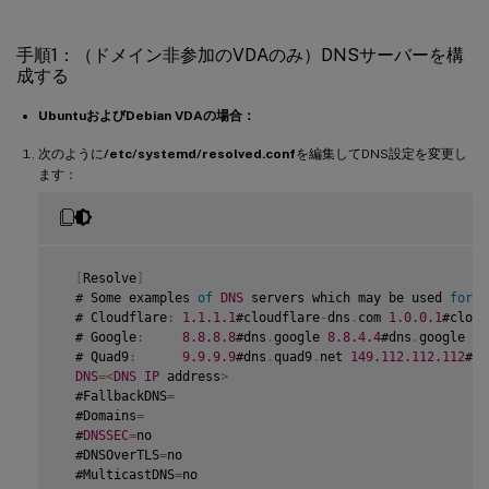
手順1：（ドメイン非参加のVDAのみ）DNSサーバーを構
成する
UbuntuおよびDebian VDAの場合：
次のように
/etc/systemd/resolved.conf
を編集してDNS設定を変更し
ます：
[
Resolve
]
  # Some examples 
of
DNS
 servers which may be used 
for
D
  # Cloudflare
:
1.1
.1
.1
#cloudflare
-
dns
.
com 
1.0
.0
.1
#cloud
  # Google
:
8.8
.8
.8
#dns
.
google 
8.8
.4
.4
#dns
.
google 
20
  # Quad9
:
9.9
.9
.9
#dns
.
quad9
.
net 
149.112
.112
.112
#dn
DNS
=
<
DNS
IP
 address
>
  #FallbackDNS
=
  #Domains
=
  #
DNSSEC
=
no

  #DNSOverTLS
=
no

  #MulticastDNS
=
no
