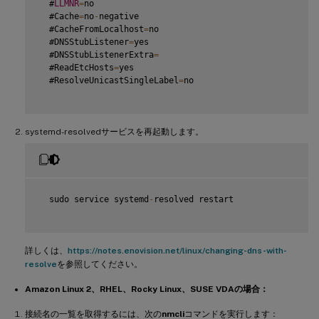
  #
LLMNR
=
no

  #Cache
=
no
-
negative

  #CacheFromLocalhost
=
no

  #DNSStubListener
=
yes

  #DNSStubListenerExtra
=
  #ReadEtcHosts
=
yes

  #ResolveUnicastSingleLabel
=
no

systemd-resolvedサービスを再起動します。
  sudo service systemd
-
resolved restart

詳しくは、
https://notes.enovision.net/linux/changing-dns-with-
resolve
を参照してください。
Amazon Linux 2、RHEL、Rocky Linux、SUSE VDAの場合：
接続名の一覧を取得するには、次の
nmcli
コマンドを実行します：