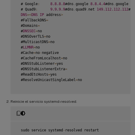
  # Google
:
8.8
.8
.8
#dns
.
google 
8.8
.4
.4
#dns
.
google 
20
  # Quad9
:
9.9
.9
.9
#dns
.
quad9
.
net 
149.112
.112
.112
#dn
DNS
=
<
DNS
IP
 address
>
  #FallbackDNS
=
  #Domains
=
  #
DNSSEC
=
no

  #DNSOverTLS
=
no

  #MulticastDNS
=
no

  #
LLMNR
=
no

  #Cache
=
no
-
negative

  #CacheFromLocalhost
=
no

  #DNSStubListener
=
yes

  #DNSStubListenerExtra
=
  #ReadEtcHosts
=
yes

  #ResolveUnicastSingleLabel
=
no

Reinicie el servicio systemd-resolved.
  sudo service systemd
-
resolved restart
