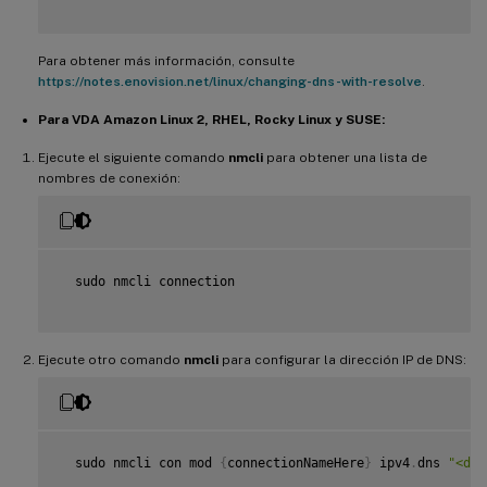
Para obtener más información, consulte
https://notes.enovision.net/linux/changing-dns-with-resolve
.
Para VDA Amazon Linux 2, RHEL, Rocky Linux y SUSE:
Ejecute el siguiente comando
nmcli
para obtener una lista de
nombres de conexión:
  sudo nmcli connection

Ejecute otro comando
nmcli
para configurar la dirección IP de DNS:
  sudo nmcli con mod 
{
connectionNameHere
}
 ipv4
.
dns 
"<dns