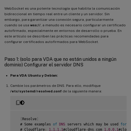
WebSocket es una potente tecnología que habilita la comunicación
bidireccional en tiempo real entre un cliente y un servidor. Sin
embargo, para garantizar una conexión segura, particularmente
cuando se usa
wss://
, a menudo es necesario configurar un certificado
autofirmado, especialmente en entornos de desarrollo o prueba. En
este artículo se describen las prácticas recomendadas para
configurar certificados autofirmados para WebSocket.
Paso 1: (solo para VDA que no están unidos a ningún
dominio) Configurar el servidor DNS
Para VDA Ubuntu y Debian:
Cambie los parámetros de DNS. Para ello, modifique
/etc/systemd/resolved.conf
de la siguiente manera:
[
Resolve
]
  # Some examples 
of
DNS
 servers which may be used 
for
D
  # Cloudflare
:
1.1
.1
.1
#cloudflare
-
dns
.
com 
1.0
.0
.1
#cloud