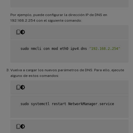
Por ejemplo, puede configurar la dirección IP de DNS en
192.168.2.254 con el siguiente comando:
  sudo nmcli con mod eth0 ipv4
.
dns 
"192.168.2.254"
Vuelva a cargar los nuevos parámetros de DNS. Para ello, ejecute
alguno de estos comandos:
  sudo systemctl restart NetworkManager
.
service
