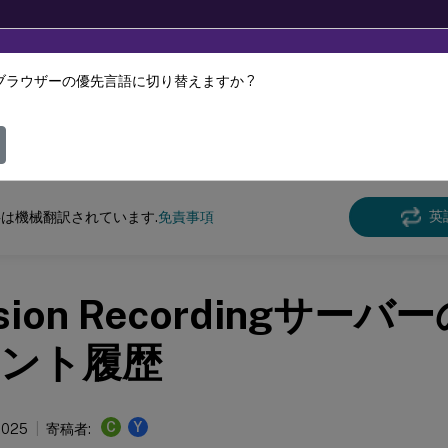
ブラウザーの優先言語に切り替えますか ?
ツは動的に機械翻訳されています。
フィ
n Recording
Session Recordingサービス
英
は機械翻訳されています.
免責事項
sion Recordingサー
ント履歴
C
Y
 2025
寄稿者: