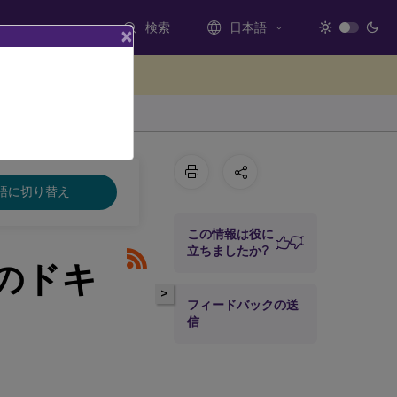
検索
日本語
×
ードバックを提供する
語に切り替え
この情報は役に
立ちましたか?
バーのドキ
>
フィードバックの送
信