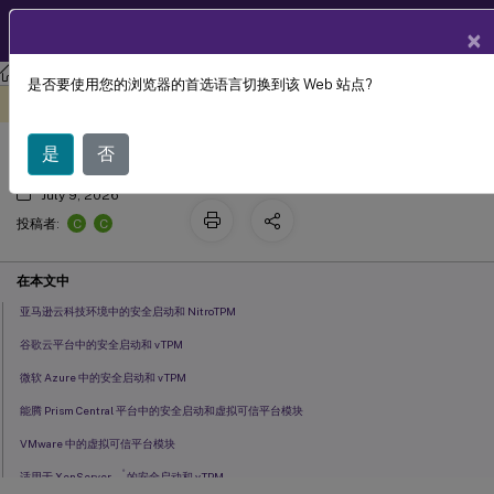
ZH
产品文档
×
Citrix Virtual Apps and Desktops
7 2511
是否要使用您的浏览器的首选语言切换到该 Web 站点?
安全启动和 vTPM
此内容已经过机器动态翻译。
在此处提供反馈
是
否
July 9, 2026
C
C
投稿者:
在本文中
亚马逊云科技环境中的安全启动和 NitroTPM
谷歌云平台中的安全启动和 vTPM
微软 Azure 中的安全启动和 vTPM
能腾 Prism Central 平台中的安全启动和虚拟可信平台模块
VMware 中的虚拟可信平台模块
®
适用于 XenServer
的安全启动和 vTPM