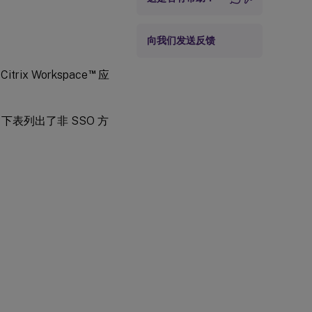
向我们发送反馈
™
ix Workspace
应
。下表列出了非 SSO 方