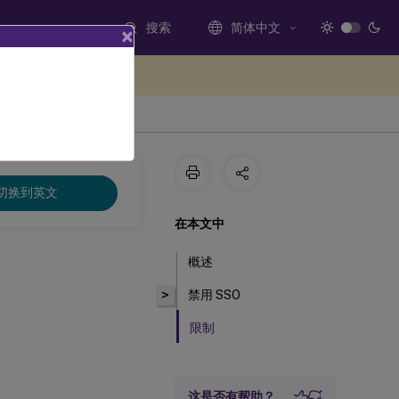
搜索
简体中文
×
处提供反馈
切换到英文
在本文中
概述
>
禁用 SSO
限制
这是否有帮助？