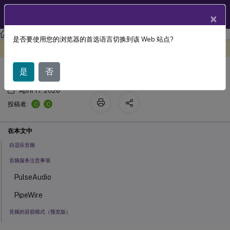
ZH
产品文档
×
Linux 虚拟投递代理
Linux 虚拟投递代理 2407
是否要使用您的浏览器的首选语言切换到该 Web 站点?
音频功能
此内容已经过机器动态翻译。
在此处提供反馈
是
否
April 17, 2026
C
C
投稿者:
在本文中
自适应音频
音频服务注意事项
PulseAudio
PipeWire
音频的容损模式（预览版）
启用音频的容损模式功能