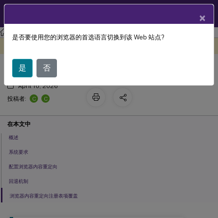
ZH
产品文档
×
Linux 虚拟投递代理
Linux 虚拟投递代理 2407
是否要使用您的浏览器的首选语言切换到该 Web 站点?
浏览器内容重定向
此内容已经过机器动态翻译。
在此处提供反馈
是
否
April 10, 2026
C
C
投稿者:
在本文中
概述
系统要求
配置浏览器内容重定向
回退机制
浏览器内容重定向注册表项覆盖