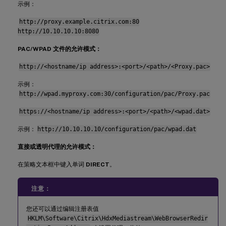
示例：
http://proxy.example.citrix.com:80
http://10.10.10.10:8080
PAC/WPAD 文件的允许模式：
http://<hostname/ip address>:<port>/<path>/<Proxy.pac>
示例：
http://wpad.myproxy.com:30/configuration/pac/Proxy.pac
https://<hostname/ip address>:<port>/<path>/<wpad.dat>
示例：
http://10.10.10.10/configuration/pac/wpad.dat
直接或透明代理的允许模式：
在策略文本框中键入单词
DIRECT
。
注意：
您还可以通过编辑注册表值
HKLM\Software\Citrix\HdxMediastream\WebBrowserRedir