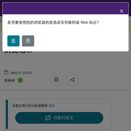
ZH
产品文档
×
Linux 虚拟投递代理
Linux 虚拟投递代理 2407
是否要使用您的浏览器的首选语言切换到该 Web 站点?
此内容已经过机器动态翻译。
在此处提供反馈
Linux Virtual Delivery Agent 文档
是
否
历史记录
May 5, 2025
C
投稿者:
这篇文章已经过机器翻译.
放弃
切换到英文