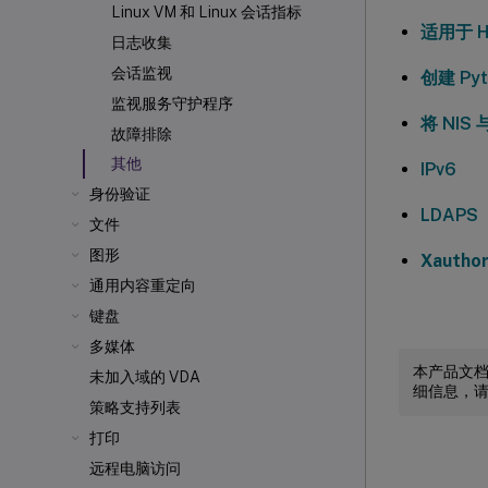
Linux VM 和 Linux 会话指标
适用于 H
日志收集
会话监视
创建 Py
监视服务守护程序
将 NIS 与
故障排除
其他
IPv6
身份验证
LDAPS
文件
图形
Xauthor
通用内容重定向
键盘
多媒体
本产品文
未加入域的 VDA
细信息，
策略支持列表
打印
远程电脑访问