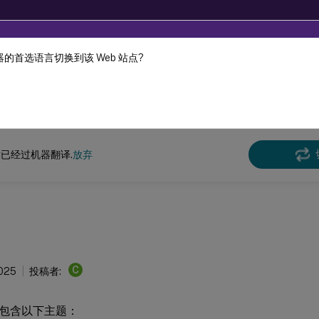
的首选语言切换到该 Web 站点?
机器动态翻译。
在此
x 虚拟投递代理
Linux Virtual Delivery Agent 2411
已经过机器翻译.
放弃
C
2025
投稿者:
包含以下主题：