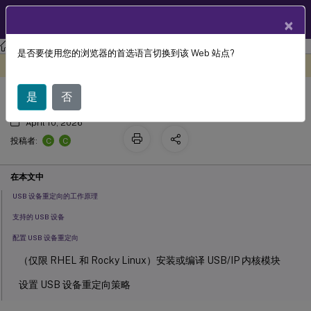
ZH
产品文档
×
Linux 虚拟投递代理
Linux Virtual Delivery Agent 2411
是否要使用您的浏览器的首选语言切换到该 Web 站点?
USB 设备重定向
此内容已经过机器动态翻译。
在此处提供反馈
是
否
April 10, 2026
C
C
投稿者:
在本文中
USB 设备重定向的工作原理
支持的 USB 设备
配置 USB 设备重定向
（仅限 RHEL 和 Rocky Linux）安装或编译 USB/IP 内核模块
设置 USB 设备重定向策略
排查 USB 设备重定向问题