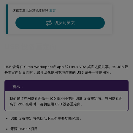
无法卸载重定向的 USB 磁盘
这篇文章已经过机器翻译.
放弃
停止重定向 USB 磁盘时文件丢失
切换到英文
Citrix Workspace app 工具栏中没有设备
当 USB 设备在 Citrix Workspace app 工具栏中可见但被标记为“策
略受限”时重定向失败
USB 设备重定向
USB 设备已成功重定向，但我无法在会话中使用它
™
USB 设备在 Citrix Workspace
app 和 Linux VDA 桌面之间共享。当 USB 设
备重定向到桌面时，您可以像使用本地连接的 USB 设备一样使用它。
提示：
我们建议在网络延迟低于 100 毫秒时使用 USB 设备重定向。当网络延迟
高于 200 毫秒时，请勿使用 USB 设备重定向。
USB 设备重定向包括以下三个主要功能区域：
开源 USB/IP 项目