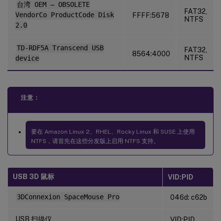
台湾 OEM – OBSOLETE
FAT32,
VendorCo ProductCode Disk
FFFF:5678
NTFS
2.0
TD-RDF5A Transcend USB
FAT32,
8564:4000
NTFS
device
注意：
要在 Amazon Linux 2、RHEL、Rocky Linux 和 SUSE 上使用
NTFS，请首先在这些分发版上启用 NTFS 支持。
USB 3D 鼠标
VID:PID
3DConnexion SpaceMouse Pro
046d: c62b
USB 扫描仪
VID:PID