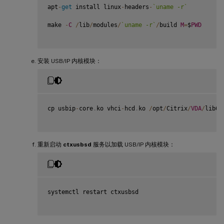
apt
-
get
 install linux
-
headers
-
`
uname -r
`
make 
-
C
/
lib
/
modules
/
`
uname -r
`
/
build 
M
=
$
PWD
安装 USB/IP 内核模块：
cp usbip
-
core
.
ko vhci
-
hcd
.
ko 
/
opt
/
Citrix
/
VDA
/
lib64
重新启动
ctxusbsd
服务以加载 USB/IP 内核模块：
systemctl restart ctxusbsd
