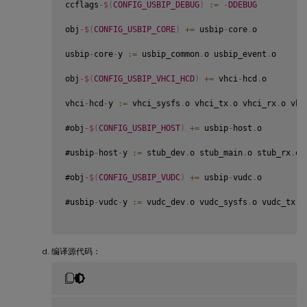
ccflags
-
$
(
CONFIG_USBIP_DEBUG
)
:
=
-
DDEBUG
obj
-
$
(
CONFIG_USBIP_CORE
)
+=
 usbip
-
core
.
o

usbip
-
core
-
y 
:
=
 usbip_common
.
o usbip_event
.
o

obj
-
$
(
CONFIG_USBIP_VHCI_HCD
)
+=
 vhci
-
hcd
.
o

vhci
-
hcd
-
y 
:
=
 vhci_sysfs
.
o vhci_tx
.
o vhci_rx
.
o vhc
#obj
-
$
(
CONFIG_USBIP_HOST
)
+=
 usbip
-
host
.
o

#usbip
-
host
-
y 
:
=
 stub_dev
.
o stub_main
.
o stub_rx
.
o 
#obj
-
$
(
CONFIG_USBIP_VUDC
)
+=
 usbip
-
vudc
.
o

#usbip
-
vudc
-
y 
:
=
 vudc_dev
.
o vudc_sysfs
.
o vudc_tx
.
o
编译源代码：