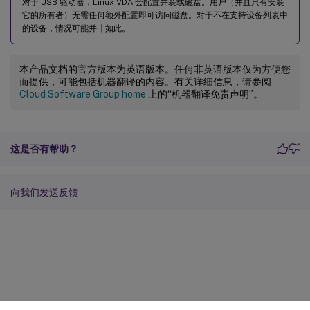
对于 USB 驱动器，Linux VDA 会配置并装载磁盘。用户（并且只有安装
它的所有者）无需任何额外配置即可访问磁盘。对于不在支持设备列表中
的设备，情况可能并非如此。
本产品文档的官方版本为英语版本。任何非英语版本仅为方便您
而提供，可能包括机器翻译的内容。有关详细信息，请参阅
Cloud Software Group home
上的“机器翻译免责声明”。
这是否有帮助？
向我们发送反馈