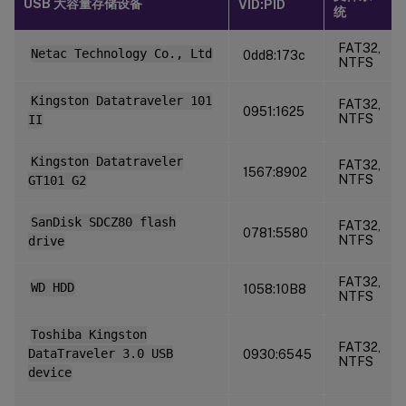
USB 大容量存储设备
VID:PID
统
FAT32,
Netac Technology Co., Ltd
0dd8:173c
NTFS
Kingston Datatraveler 101
FAT32,
0951:1625
NTFS
II
Kingston Datatraveler
FAT32,
1567:8902
NTFS
GT101 G2
SanDisk SDCZ80 flash
FAT32,
0781:5580
NTFS
drive
FAT32,
WD HDD
1058:10B8
NTFS
Toshiba Kingston
FAT32,
DataTraveler 3.0 USB
0930:6545
NTFS
device