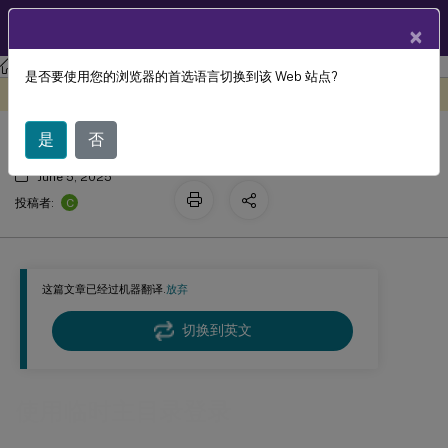
ZH
产品文档
×
Linux 虚拟投递代理
Linux Virtual Delivery Agent 2411
是否要使用您的浏览器的首选语言切换到该 Web 站点?
使用临时主目录登录
此内容已经过机器动态翻译。
在此处提供反馈
是
否
June 5, 2025
C
投稿者:
这篇文章已经过机器翻译.
放弃
切换到英文
使用临时主目录登录