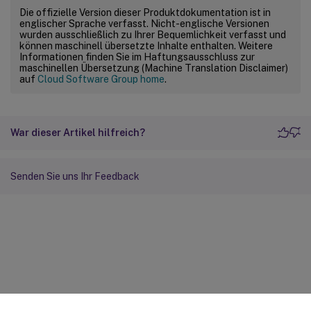
Die offizielle Version dieser Produktdokumentation ist in
englischer Sprache verfasst. Nicht-englische Versionen
wurden ausschließlich zu Ihrer Bequemlichkeit verfasst und
können maschinell übersetzte Inhalte enthalten. Weitere
Informationen finden Sie im Haftungsausschluss zur
maschinellen Übersetzung (Machine Translation Disclaimer)
auf
Cloud Software Group home
.
War dieser Artikel hilfreich?
Senden Sie uns Ihr Feedback