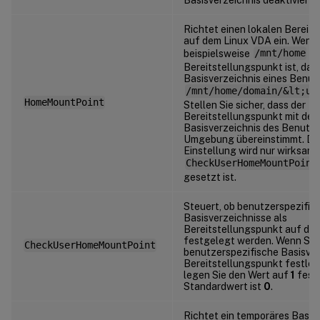
Richtet einen lokalen Bereit
auf dem Linux VDA ein. Wenn
beispielsweise
/mnt/home
de
Bereitstellungspunkt ist, dann
Basisverzeichnis eines Benut
/mnt/home/domain/&lt;us
HomeMountPoint
Stellen Sie sicher, dass der
Bereitstellungspunkt mit de
Basisverzeichnis des Benutzer
Umgebung übereinstimmt. Di
Einstellung wird nur wirksam
CheckUserHomeMountPoint
gesetzt ist.
Steuert, ob benutzerspezifis
Basisverzeichnisse als
Bereitstellungspunkt auf de
festgelegt werden. Wenn Sie
CheckUserHomeMountPoint
benutzerspezifische Basisver
Bereitstellungspunkt festle
legen Sie den Wert auf
1
fest.
Standardwert ist
0
.
Richtet ein temporäres Basis