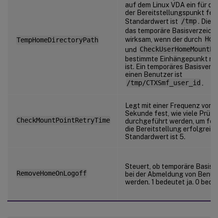
auf dem Linux VDA ein für den
der Bereitstellungspunkt feh
Standardwert ist
/tmp
. Die 
das temporäre Basisverzeichn
wirksam, wenn der durch
Hom
TempHomeDirectoryPath
und
CheckUserHomeMountPo
bestimmte Einhängepunkt nic
ist. Ein temporäres Basisverze
einen Benutzer ist
/tmp/CTXSmf_user_id
.
Legt mit einer Frequenz von e
Sekunde fest, wie viele Prüf
CheckMountPointRetryTime
durchgeführt werden, um fest
die Bereitstellung erfolgreich
Standardwert ist 5.
Steuert, ob temporäre Basisv
RemoveHomeOnLogoff
bei der Abmeldung von Benut
werden. 1 bedeutet ja. 0 bede