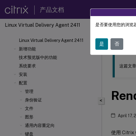
产品文档
Linux Virtual Delivery Agent 2411
是否要使用您的浏览器
此内容已经过
Linux Virtual Delivery Agent 2411
Linu
是
否
新增功能
技术预览版中的功能
这篇文章
系统要求
安装
配置
Ren
管理
身份验证
<
文件
April 17,
图形
通用内容重定向
使用 Citri
键盘