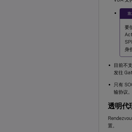
注
要
Ac
S
身
目前不支
发往 G
只有 SO
输协议
透明代
Rendez
置。