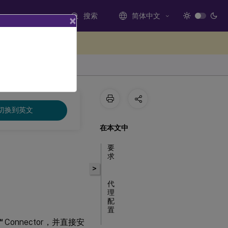
搜索
简体中文
×
处提供反馈
切换到英文
在本文中
要
求
>
代
理
配
置
™
Connector，并直接安