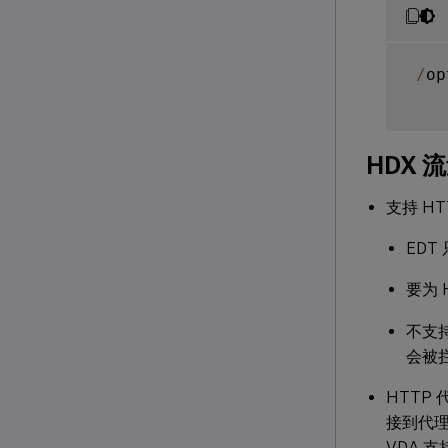
/
op
HDX
支持 HT
EDT
要为 
不支持
会被
HTTP 
接到代
VDA 