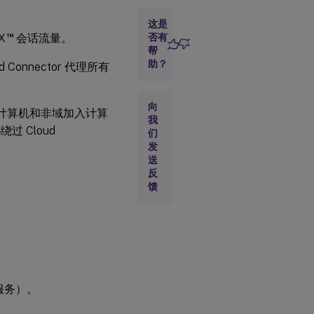
控
这是
制
流
™
X
会话流量。
否有
量
帮
代
助？
d Connector 代理所有
理
注
意
事
向
域加入计算机和非域加入计算
项
我
过 Cloud
们
发
HDX
送
流量
代理
反
注意
馈
事项
透
明
代
理
服务）。
如何配置
Rendezvous