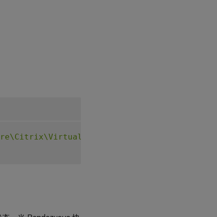
re\Citrix\VirtualDesktopAgent"
-
t 
"REG_DWORD