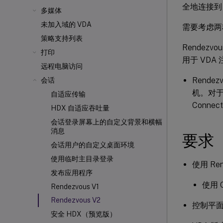
全地连接到 C
多媒体
未加入域的 VDA
需要考虑两种
策略支持列表
Rendezvo
打印
用于 VD
远程电脑访问
Rende
会话
机。对于非
自适应传输
Connec
HDX 自适应吞吐量
会话登录屏幕上的自定义背景和横幅
消息
要求
会话用户的自定义桌面环境
使用临时主目录登录
使用 Re
发布应用程序
使用 C
Rendezvous V1
Rendezvous V2
控制平面：C
安全 HDX（预览版）