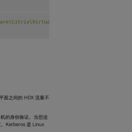
are\Citrix\VirtualDesktopAgent"
-
t 
"REG_SZ"
制平面之间的 HDX 流量不
基于计算机的身份验证。当您连
Kerberos 是 Linux