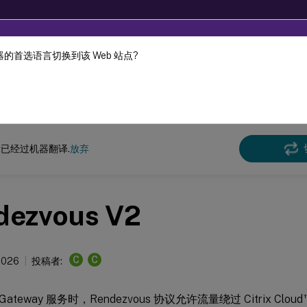
的首选语言切换到该 Web 站点?
机器动态翻译。
在此
x 虚拟投递代理
Linux Virtual Delivery Agent 2411
已经过机器翻译.
放弃
dezvous V2
C
C
 2026
投稿者:
x Gateway 服务时，Rendezvous 协议允许流量绕过 Citrix Cloud