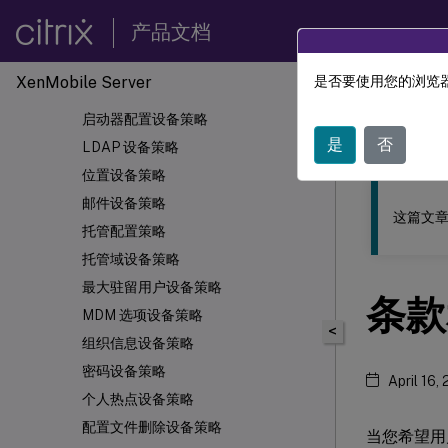
键盘锁管理设备策略
产品文档
信息亭设备策略
Knox Platform for Enterprise 密钥设备
XenMobile
Server
是否要使用您的浏览器
此内容已经过
策略
启动器配置设备策略
XenMob
是
否
LDAP 设备策略
位置设备策略
邮件设备策略
这篇文章
托管配置策略
托管域设备策略
最大驻留用户设备策略
条款
MDM 选项设备策略
<
组织信息设备策略
密码设备策略
April 16,
个人热点设备策略
配置文件删除设备策略
当您希望用