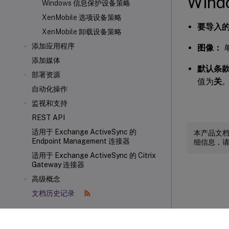
Win
Windows 信息保护设备策略
XenMobile 选项设备策略
要导入
XenMobile 卸载设备策略
添加应用程序
图像：
添加媒体
默认条
部署资源
值为
关
自动化操作
监视和支持
REST API
适用于 Exchange ActiveSync 的
本产品文
Endpoint Management 连接器
细信息，
适用于 Exchange ActiveSync 的 Citrix
Gateway 连接器
高级概念
文档历史记录