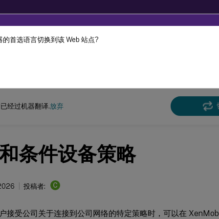
的首选语言切换到该 Web 站点?
机器动态翻译。
在此
ile
Server 当前版本
XenMobile
Server
已经过机器翻译.
放弃
和条件设备策略
C
 2026
投稿者:
户接受公司关于连接到公司网络的特定策略时，可以在 XenMobi