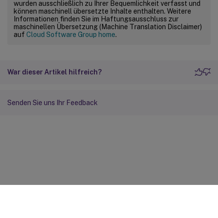
wurden ausschließlich zu Ihrer Bequemlichkeit verfasst und
können maschinell übersetzte Inhalte enthalten. Weitere
Informationen finden Sie im Haftungsausschluss zur
maschinellen Übersetzung (Machine Translation Disclaimer)
auf
Cloud Software Group home
.
War dieser Artikel hilfreich?
Senden Sie uns Ihr Feedback