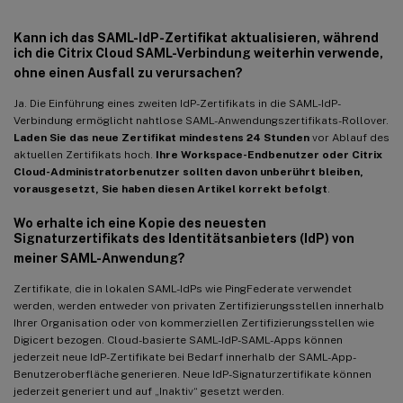
Kann ich das SAML-IdP-Zertifikat aktualisieren, während
ich die Citrix Cloud SAML-Verbindung weiterhin verwende,
ohne einen Ausfall zu verursachen?
Ja. Die Einführung eines zweiten IdP-Zertifikats in die SAML-IdP-
Verbindung ermöglicht nahtlose SAML-Anwendungszertifikats-Rollover.
Laden Sie das neue Zertifikat mindestens 24 Stunden
vor Ablauf des
aktuellen Zertifikats hoch.
Ihre Workspace-Endbenutzer oder Citrix
Cloud-Administratorbenutzer sollten davon unberührt bleiben,
vorausgesetzt, Sie haben diesen Artikel korrekt befolgt
.
Wo erhalte ich eine Kopie des neuesten
Signaturzertifikats des Identitätsanbieters (IdP) von
meiner SAML-Anwendung?
Zertifikate, die in lokalen SAML-IdPs wie PingFederate verwendet
werden, werden entweder von privaten Zertifizierungsstellen innerhalb
Ihrer Organisation oder von kommerziellen Zertifizierungsstellen wie
Digicert bezogen. Cloud-basierte SAML-IdP-SAML-Apps können
jederzeit neue IdP-Zertifikate bei Bedarf innerhalb der SAML-App-
Benutzeroberfläche generieren. Neue IdP-Signaturzertifikate können
jederzeit generiert und auf „Inaktiv“ gesetzt werden.