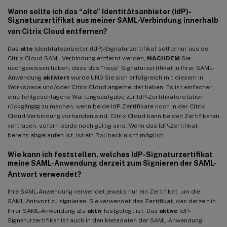
Wann sollte ich das “alte” Identitätsanbieter (IdP)-
Signaturzertifikat aus meiner SAML-Verbindung innerhalb
von Citrix Cloud entfernen?
Das
alte
Identitätsanbieter (IdP)-Signaturzertifikat sollte nur aus der
Citrix Cloud SAML-Verbindung entfernt werden,
NACHDEM
Sie
nachgewiesen haben, dass das “neue” Signaturzertifikat in Ihrer SAML-
Anwendung
aktiviert
wurde UND Sie sich erfolgreich mit diesem in
Workspace und/oder Citrix Cloud angemeldet haben. Es ist einfacher,
eine fehlgeschlagene Wartungsaufgabe zur IdP-Zertifikatsrotation
rückgängig zu machen, wenn beide IdP-Zertifikate noch in der Citrix
Cloud-Verbindung vorhanden sind. Citrix Cloud kann beiden Zertifikaten
vertrauen, sofern beide noch gültig sind. Wenn das IdP-Zertifikat
bereits abgelaufen ist, ist ein Rollback nicht möglich.
Wie kann ich feststellen, welches IdP-Signaturzertifikat
meine SAML-Anwendung derzeit zum Signieren der SAML-
Antwort verwendet?
Ihre SAML-Anwendung verwendet jeweils nur ein Zertifikat, um die
SAML-Antwort zu signieren. Sie verwendet das Zertifikat, das derzeit in
Ihrer SAML-Anwendung als
aktiv
festgelegt ist. Das
aktive
IdP-
Signaturzertifikat ist auch in den Metadaten der SAML-Anwendung