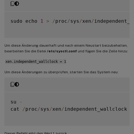
sudo echo 
1
>
/
proc
/
sys
/
xen
/
independent_w
Um diese Änderung dauerhaft und nach einem Neustart beizubehalten,
bearbeiten Sie die Datei
/etc/sysctl.conf
und fügen Sie die Zeile hinzu:
xen.independent_wallclock = 1
Um diese Änderungen zu überprüfen, starten Sie das System neu:
su 
-
cat 
/
proc
/
sys
/
xen
/
independent_wallclock

Dieser Befehl gibt den Wert 1 zurück.