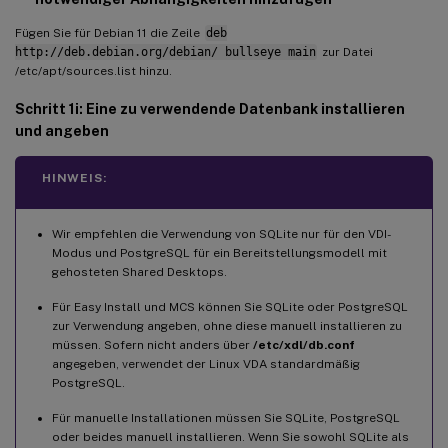
Fügen Sie für Debian 11 die Zeile
deb
http://deb.debian.org/debian/ bullseye main
zur Datei
/etc/apt/sources.list hinzu.
Schritt 1i: Eine zu verwendende Datenbank installieren
und angeben
HINWEIS:
Wir empfehlen die Verwendung von SQLite nur für den VDI-
Modus und PostgreSQL für ein Bereitstellungsmodell mit
gehosteten Shared Desktops.
Für Easy Install und MCS können Sie SQLite oder PostgreSQL
zur Verwendung angeben, ohne diese manuell installieren zu
müssen. Sofern nicht anders über
/etc/xdl/db.conf
angegeben, verwendet der Linux VDA standardmäßig
PostgreSQL.
Für manuelle Installationen müssen Sie SQLite, PostgreSQL
oder beides manuell installieren. Wenn Sie sowohl SQLite als