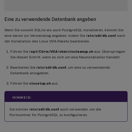
Eine zu verwendende Datenbank angeben
Wenn Sie sowohl SQLite als auch PostgreSQL installieren, können Sie
eine davon zur Verwendung angeben, indem Sie
/etc/xdl/db.conf
nach
der Installation des Linux VDA-Pakets bearbeiten.
Führen Sie
/opt/Citrix/VDA/sbin/ctxcleanup.sh
aus. Überspringen
Sie diesen Schritt, wenn es sich um eine Neuinstallation handelt.
Bearbeiten Sie
/etc/xdl/db.conf
, um eine zu verwendende
Datenbank anzugeben.
Führen Sie
ctxsetup.sh
aus.
HINWEIS:
Sie können
/etc/xdl/db.conf
auch verwenden, um die
Portnummer für PostgreSQL zu konfigurieren.