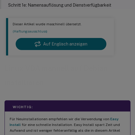
Schritt 1e: Namensauflösung und Dienstverfügbarkeit
überprüfen
Schritt 1f: Taktsynchronisation konfigurieren (chrony)
Dieser Artikel wurde maschinell übersetzt.
Schritt 1g: Pakete installieren
(Haftungsausschluss)
Schritt 1h: Repositories für die Installation notwendiger
Abhängigkeiten hinzufügen
Auf Englisch anzeigen
Schritt 1i: Eine zu verwendende Datenbank installieren und
angeben
Schritt 2: Den Hypervisor vorbereiten
Linux VDA manuell auf Debian
Zeitsynchronisierung auf XenServer (ehemals Citrix Hypervisor
™
) beheben
installieren
Zeitsynchronisierung auf Microsoft Hyper-V beheben
Zeitsynchronisierung auf ESX und ESXi beheben
WICHTIG:
Schritt 3: Die Linux-VM zur Windows-Domäne hinzufügen
Samba Winbind
Für Neuinstallationen empfehlen wir die Verwendung von
Easy
Install
für eine schnelle Installation. Easy Install spart Zeit und
Quest-Authentifizierungsdienst
Aufwand und ist weniger fehleranfällig als die in diesem Artikel