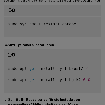
Speichern Sie die Änderungen und starten Sie den Chrony-Daemon neu:
sudo systemctl restart chrony

Schritt 1g: Pakete installieren
sudo apt
-
get
 install 
-
y libsasl2
-
2
sudo apt
-
get
 install 
-
y libgtk2
.
0
-
0
Schritt 1h: Repositories für die Installation
notwendiger Abhängigkeiten hinzufügen