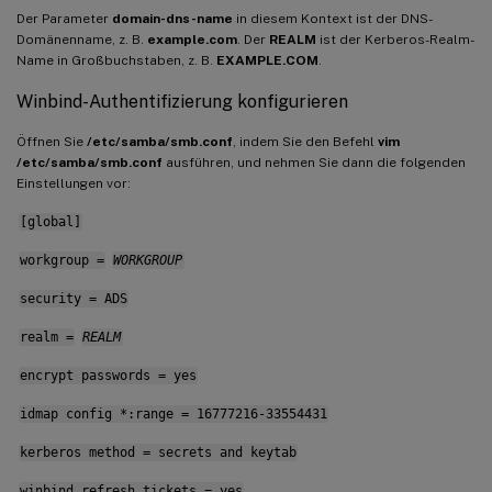
Der Parameter
domain-dns-name
in diesem Kontext ist der DNS-
Domänenname, z. B.
example.com
. Der
REALM
ist der Kerberos-Realm-
Name in Großbuchstaben, z. B.
EXAMPLE.COM
.
Winbind-Authentifizierung konfigurieren
Öffnen Sie
/etc/samba/smb.conf
, indem Sie den Befehl
vim
/etc/samba/smb.conf
ausführen, und nehmen Sie dann die folgenden
Einstellungen vor:
[global]
workgroup =
WORKGROUP
security = ADS
realm =
REALM
encrypt passwords = yes
idmap config *:range = 16777216-33554431
kerberos method = secrets and keytab
winbind refresh tickets = yes