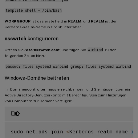
template shell = /bin/bash
WORKGROUP
ist das erste Feld in
REALM
, und
REALM
ist der
Kerberos-Realm-Name in Großbuchstaben.
nsswitch
konfigurieren
Öffnen Sie
/etc/nsswitch.conf
, und fügen Sie
winbind
zu den
folgenden Zeilen hinzu:
passwd: files systemd winbind
group: files systemd winbind
Windows-Domäne beitreten
Ihr Domänencontroller muss erreichbar sein, und Sie müssen über ein
Active Directory-Benutzerkonto mit Berechtigungen zum Hinzufügen
von Computern zur Domäne verfügen:
sudo net ads join 
<
Kerberos realm name 
in