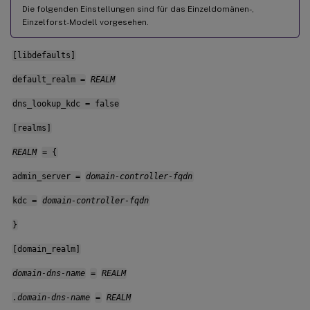
Die folgenden Einstellungen sind für das Einzeldomänen-,
Einzelforst-Modell vorgesehen.
[libdefaults]
default_realm =
REALM
dns_lookup_kdc = false
[realms]
REALM
= {
admin_server =
domain-controller-fqdn
kdc =
domain-controller-fqdn
}
[domain_realm]
domain-dns-name
=
REALM
.domain-dns-name
=
REALM