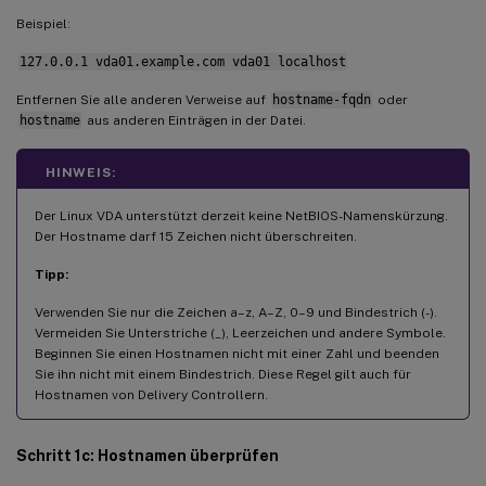
Beispiel:
Linux VDA-Software deinstallieren
127.0.0.1 vda01.example.com vda01 localhost
Schritt 9: XDPing ausführen
Entfernen Sie alle anderen Verweise auf
hostname-fqdn
oder
Schritt 10: Linux VDA ausführen
hostname
aus anderen Einträgen in der Datei.
Schritt 11: Maschinenkataloge erstellen
Schritt 12: Bereitstellungsgruppen erstellen
HINWEIS:
Der Linux VDA unterstützt derzeit keine NetBIOS-Namenskürzung.
Der Hostname darf 15 Zeichen nicht überschreiten.
Tipp:
Verwenden Sie nur die Zeichen a–z, A–Z, 0–9 und Bindestrich (-).
Vermeiden Sie Unterstriche (_), Leerzeichen und andere Symbole.
Beginnen Sie einen Hostnamen nicht mit einer Zahl und beenden
Sie ihn nicht mit einem Bindestrich. Diese Regel gilt auch für
Hostnamen von Delivery Controllern.
Schritt 1c: Hostnamen überprüfen