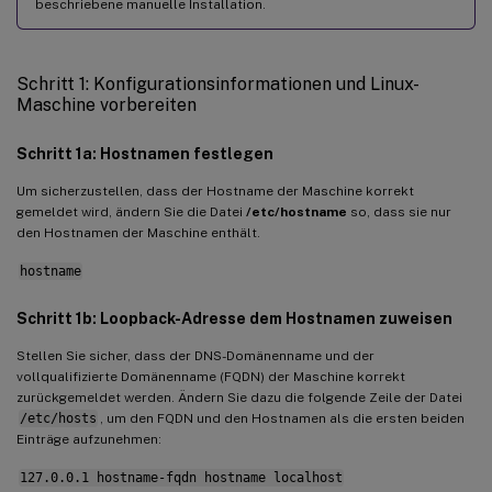
beschriebene manuelle Installation.
Centrify DirectControl
SSSD
Schritt 1: Konfigurationsinformationen und Linux-
PBIS
Maschine vorbereiten
Schritt 4: .NET installieren
Schritt 1a: Hostnamen festlegen
Schritt 5: Linux VDA-Paket herunterladen
Um sicherzustellen, dass der Hostname der Maschine korrekt
Schritt 6: Linux VDA installieren
gemeldet wird, ändern Sie die Datei
/etc/hostname
so, dass sie nur
Schritt 6a: Linux VDA installieren
den Hostnamen der Maschine enthält.
Schritt 6b: Linux VDA aktualisieren (optional)
hostname
Schritt 7: NVIDIA GRID-Treiber installieren
Schritt 1b: Loopback-Adresse dem Hostnamen zuweisen
Schritt 8: Linux VDA konfigurieren
Stellen Sie sicher, dass der DNS-Domänenname und der
Geführte Konfiguration
vollqualifizierte Domänenname (FQDN) der Maschine korrekt
zurückgemeldet werden. Ändern Sie dazu die folgende Zeile der Datei
Automatisierte Konfiguration
/etc/hosts
, um den FQDN und den Hostnamen als die ersten beiden
Einträge aufzunehmen:
Konfigurationsänderungen entfernen
127.0.0.1 hostname-fqdn hostname localhost
Konfigurationsprotokolle