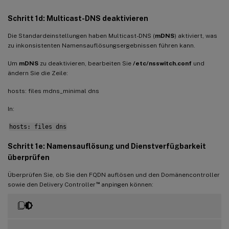
Schritt 1d: Multicast-DNS deaktivieren
Die Standardeinstellungen haben Multicast-DNS (
mDNS
) aktiviert, was
zu inkonsistenten Namensauflösungsergebnissen führen kann.
Um
mDNS
zu deaktivieren, bearbeiten Sie
/etc/nsswitch.conf
und
ändern Sie die Zeile:
hosts: files mdns_minimal dns
In:
hosts: files dns
Schritt 1e: Namensauflösung und Dienstverfügbarkeit
überprüfen
Überprüfen Sie, ob Sie den FQDN auflösen und den Domänencontroller
™
sowie den Delivery Controller
anpingen können: