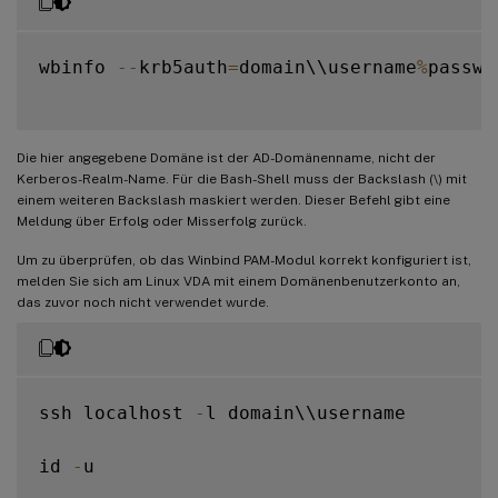
wbinfo 
--
krb5auth
=
domain\\username
%
passwor
Die hier angegebene Domäne ist der AD-Domänenname, nicht der
Kerberos-Realm-Name. Für die Bash-Shell muss der Backslash (\) mit
einem weiteren Backslash maskiert werden. Dieser Befehl gibt eine
Meldung über Erfolg oder Misserfolg zurück.
Um zu überprüfen, ob das Winbind PAM-Modul korrekt konfiguriert ist,
melden Sie sich am Linux VDA mit einem Domänenbenutzerkonto an,
das zuvor noch nicht verwendet wurde.
ssh localhost 
-
l domain\\username

id 
-
u
