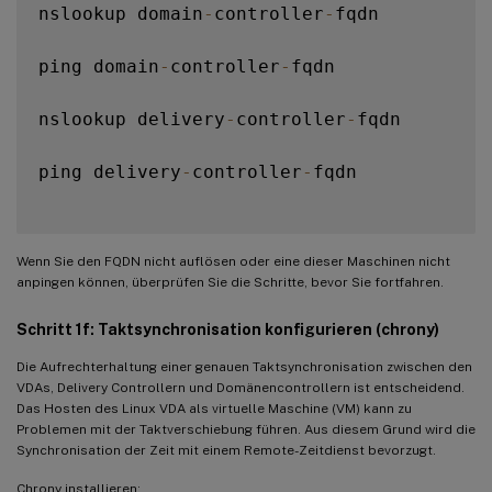
nslookup domain
-
controller
-
fqdn

ping domain
-
controller
-
fqdn

nslookup delivery
-
controller
-
fqdn

ping delivery
-
controller
-
fqdn

Wenn Sie den FQDN nicht auflösen oder eine dieser Maschinen nicht
anpingen können, überprüfen Sie die Schritte, bevor Sie fortfahren.
Schritt 1f: Taktsynchronisation konfigurieren (chrony)
Die Aufrechterhaltung einer genauen Taktsynchronisation zwischen den
VDAs, Delivery Controllern und Domänencontrollern ist entscheidend.
Das Hosten des Linux VDA als virtuelle Maschine (VM) kann zu
Problemen mit der Taktverschiebung führen. Aus diesem Grund wird die
Synchronisation der Zeit mit einem Remote-Zeitdienst bevorzugt.
Chrony installieren: