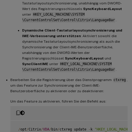
Tastaturlayoutsynchronisierung, unabhängig vom DWORD-
Wert des Registrierungsschlüssels
SyncKeyboardLayout
unter
HKEY_LOCAL_MACHINE\SYSTEM
\CurrentControlSet\Control\Citrix\LanguageBar
.
Dynamische Client-Tastaturlayoutsynchronisierung und
IME-Verbesserung unterstützen
: Aktiviert sowohl die
dynamische Tastaturlayoutsynchronisierung als auch die
Synchronisierung der Client-IME-Benutzeroberfläche,
unabhängig von den DWORD-Werten der
Registrierungsschlüssel
SyncKeyboardLayout
und
SyncClientIME
unter
HKEY_LOCAL_MACHINE\SYSTEM
\CurrentControlSet\Control\Citrix\LanguageBar
.
Bearbeiten Sie die Registrierung über das Dienstprogramm
ctxreg
,
um das Feature zur Synchronisierung der Client-IME-
Benutzeroberfläche zu aktivieren oder zu deaktivieren:
Um das Feature zu aktivieren, führen Sie den Befehl aus:
/
opt
/
Citrix
/
VDA
/
bin
/
ctxreg update 
-
k 
"HKEY_LOCAL_MACHIN