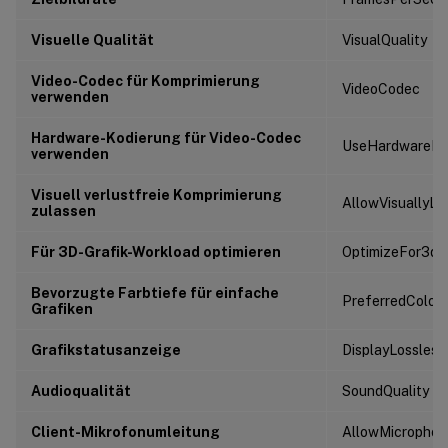
Visuelle Qualität
VisualQuality
Video-Codec für Komprimierung
VideoCodec
verwenden
Hardware-Kodierung für Video-Codec
UseHardwareEn
verwenden
Visuell verlustfreie Komprimierung
AllowVisuallyLo
zulassen
Für 3D-Grafik-Workload optimieren
OptimizeFor3dW
Bevorzugte Farbtiefe für einfache
PreferredColor
Grafiken
Grafikstatusanzeige
DisplayLossless
Audioqualität
SoundQuality
Client-Mikrofonumleitung
AllowMicrophon