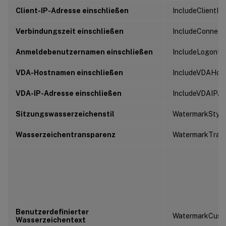
Client-IP-Adresse einschließen
IncludeClientIP
Verbindungszeit einschließen
IncludeConnect
Anmeldebenutzernamen einschließen
IncludeLogonU
VDA-Hostnamen einschließen
IncludeVDAHos
VDA-IP-Adresse einschließen
IncludeVDAIPAd
Sitzungswasserzeichenstil
WatermarkStyle
Wasserzeichentransparenz
WatermarkTran
Benutzerdefinierter
WatermarkCust
Wasserzeichentext