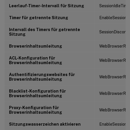
Leerlauf-Timer-Intervall für Sitzung
SessionIdleTime
Timer für getrennte Sitzung
EnableSessionD
Intervall des Timers für getrennte
SessionDisconn
Sitzung
Browserinhaltsumleitung
WebBrowserRedi
ACL-Konfiguration für
WebBrowserRedi
Browserinhaltsumleitung
Authentifizierungswebsites für
WebBrowserRedi
Browserinhaltsumleitung
Blacklist-Konfiguration für
WebBrowserRedi
Browserinhaltsumleitung
Proxy-Konfiguration für
WebBrowserRedi
Browserinhaltsumleitung
Sitzungswasserzeichen aktivieren
EnableSessionW