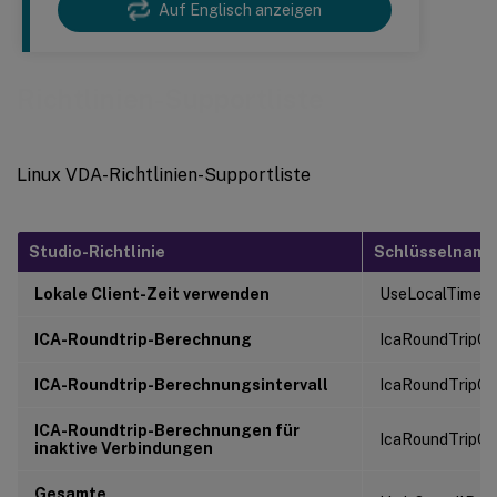
Auf Englisch anzeigen
Richtlinien-Supportliste
Linux VDA-Richtlinien-Supportliste
Studio-Richtlinie
Schlüsselname
Lokale Client-Zeit verwenden
UseLocalTimeOf
ICA-Roundtrip-Berechnung
IcaRoundTripC
ICA-Roundtrip-Berechnungsintervall
IcaRoundTripCh
ICA-Roundtrip-Berechnungen für
IcaRoundTripC
inaktive Verbindungen
Gesamte