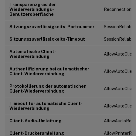
Transparenzgrad der
Wiederverbindungs-
ReconnectionUi
Benutzeroberfläche
Sitzungszuverlässigkeits-Portnummer
SessionReliabili
Sitzungszuverlässigkeits-Timeout
SessionReliabil
Automatische Client-
AllowAutoClien
Wiederverbindung
Authentifizierung bei automatischer
AllowAutoClien
Client-Wiederverbindung
Protokollierung der automatischen
AllowAutoClien
Client-Wiederverbindung
Timeout für automatische Client-
AllowAutoClien
Wiederverbindung
Client-Audio-Umleitung
AllowAudioRedir
Client-Druckerumleitung
AllowPrinterRed