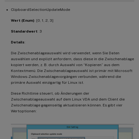
-
**
Verwandte Einstellungen
**
:
 Audio qua
ClipboardSelectionUpdateMode
Wert (Enum)
: [0, 1, 2, 3]
-
  PrimarySelectionUpdateMode

Standardwert
: 3
**
Wert
(
Enum
)
**
:
[
0
,
1
,
2
,
3
]
Details
:
**
Die Zwischenablageauswahl wird verwendet, wenn Sie Daten
Standardwert
**
:
3
auswählen und explizit anfordern, dass diese in die Zwischenablage
kopiert werden, z. B. durch Auswahl von “Kopieren” aus dem
**
Details
**
:
Kontextmenü. Die Zwischenablageauswahl ist primär mit Microsoft
Windows-Zwischenablagevorgängen verbunden, während die
primäre Auswahl einzigartig für Linux ist.
Die primäre Auswahl wird verwendet
,
 wenn 
Diese Richtlinie steuert, ob Änderungen der
Zwischenablageauswahl auf dem Linux VDA und dem Client die
Diese Richtlinie steuert
,
 ob Änderungen d
Zwischenablage gegenseitig aktualisieren können. Es gibt vier
Wertoptionen:
!
[
Modus für die Aktualisierung der primär
-
**
Auswahländerungen werden weder auf d