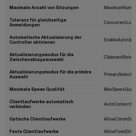
Maximale Anzahl von Sitzungen
MaximumNumber
Toleranz für gleichzeitige
ConcurrentLogo
Anmeldungen
Automatische Aktualisierung der
EnableAutoUpda
Controller aktivieren
Aktualisierungsmodus für die
ClipboardSelec
Zwischenablageauswahl
Aktualisierungsmodus für die primäre
PrimarySelecti
Auswahl
Maximale Speex-Qualität
MaxSpeexQuali
Clientlaufwerke automatisch
AutoConnectDri
verbinden
Optische Clientlaufwerke
AllowCdromDriv
Feste Clientlaufwerke
AllowFixedDrive