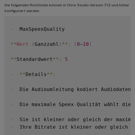
Die folgenden Richtlinien können in Citrix Studio Version 7.12 und höher
konfiguriert werden.
-
  MaxSpeexQuality

**
Wert
(
Ganzzahl
)
**
:
[
0
–
10
]
**
Standardwert
**
:
5
-
**
Details
**
:
-
  Die Audioumleitung kodiert Audiodaten 
-
  Die maximale Speex
-
Qualität wählt die 
-
  Sie ist kleiner oder gleich der maxima
-
  Ihre Bitrate ist kleiner oder gleich d