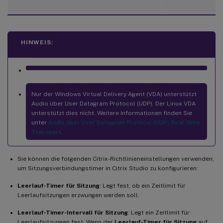
HINWEIS:
Nur der Windows Virtual Delivery Agent (VDA) unterstützt
Audio über User Datagram Protocol (UDP). Der Linux VDA
unterstützt dies nicht. Weitere Informationen finden Sie
unter
Audio über User Datagram Protocol (UDP) Real-time
Transport
.
Sie können die folgenden Citrix-Richtlinieneinstellungen verwenden,
um Sitzungsverbindungstimer in Citrix Studio zu konfigurieren:
Leerlauf-Timer für Sitzung
: Legt fest, ob ein Zeitlimit für
Leerlaufsitzungen erzwungen werden soll.
Leerlauf-Timer-Intervall für Sitzung
: Legt ein Zeitlimit für
Leerlaufsitzungen fest. Wenn der
Leerlauf-Timer für Sitzung
auf