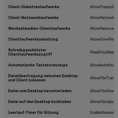
Client-Diskettenlaufwerke
AllowFloppyDri
Client-Netzwerklaufwerke
AllowNetworkDr
Wechselmedien-Clientlaufwerke
AllowRemoveabl
Clientlaufwerksumleitung
AllowDriveRedir
Schreibgeschützter
ReadOnlyMappe
Clientlaufwerkszugriff
Automatische Tastaturanzeige
AllowAutoKeyb
Dateiübertragung zwischen Desktop
AllowFileTransf
und Client zulassen
Datei vom Desktop herunterladen
AllowFileDownl
Datei auf den Desktop hochladen
AllowFileUploa
Leerlauf-Timer für Sitzung
EnableSessionId