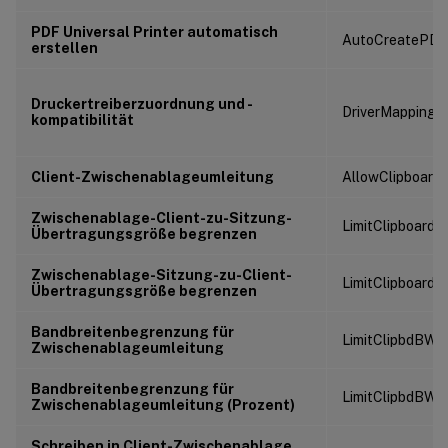
PDF Universal Printer automatisch
AutoCreatePDFP
erstellen
Druckertreiberzuordnung und -
DriverMappingLi
kompatibilität
Client-Zwischenablageumleitung
AllowClipboardR
Zwischenablage-Client-zu-Sitzung-
LimitClipboard
Übertragungsgröße begrenzen
Zwischenablage-Sitzung-zu-Client-
LimitClipboard
Übertragungsgröße begrenzen
Bandbreitenbegrenzung für
LimitClipbdBW
Zwischenablageumleitung
Bandbreitenbegrenzung für
LimitClipbdBWP
Zwischenablageumleitung (Prozent)
Schreiben in Client-Zwischenablage