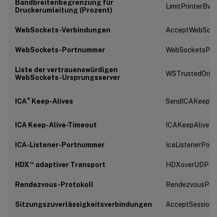
Bandbreitenbegrenzung für
LimitPrinterBw
Druckerumleitung (Prozent)
WebSockets-Verbindungen
AcceptWebSock
WebSockets-Portnummer
WebSocketsPor
Liste der vertrauenswürdigen
WSTrustedOrigi
WebSockets-Ursprungsserver
®
ICA
Keep-Alives
SendICAKeepAl
ICA Keep-Alive-Timeout
ICAKeepAliveTi
ICA-Listener-Portnummer
IcaListenerPor
™
HDX
adaptiver Transport
HDXoverUDP
Rendezvous-Protokoll
RendezvousPro
Sitzungszuverlässigkeitsverbindungen
AcceptSessionRe