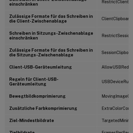
RestrictClientC
einschränken
Zulässige Formate für das Schreiben in
ClientClipboar
die Client-Zwischenablage
Schreiben in Sitzungs-Zwischenablage
RestrictSession
einschränken
Zulässige Formate für das Schreiben in
SessionClipboa
die Sitzungs-Zwischenablage
Client-USB-Geräteumleitung
AllowUSBRedir
Regeln für Client-USB-
USBDeviceRule
Geräteumleitung
Bewegtbildkomprimierung
MovingImageCom
Zusätzliche Farbkomprimierung
ExtraColorComp
Ziel-Mindestbildrate
TargetedMinim
Zielbildrate
FramesPerSeco