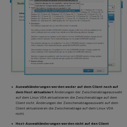
Änderungen der primären Auswahl auf dem L
-
**
Host
-
Auswahländerungen werden nicht 
Änderungen der primären Auswahl auf dem L
-
**
Client
-
Auswahländerungen werden nich
Änderungen der primären Auswahl auf dem L
-
**
Auswahländerungen werden sowohl auf 
Änderungen der primären Auswahl auf dem L
**
Verwandte Einstellung
**
:
Auswahländerungen werden weder auf dem Client noch auf
dem Host aktualisiert
Änderungen der Zwischenablageauswahl
auf dem Linux VDA aktualisieren die Zwischenablage auf dem
Client nicht. Änderungen der Zwischenablageauswahl auf dem
Client aktualisieren die Zwischenablage auf dem Linux VDA
nicht.
Host-Auswahländerungen werden nicht auf den Client