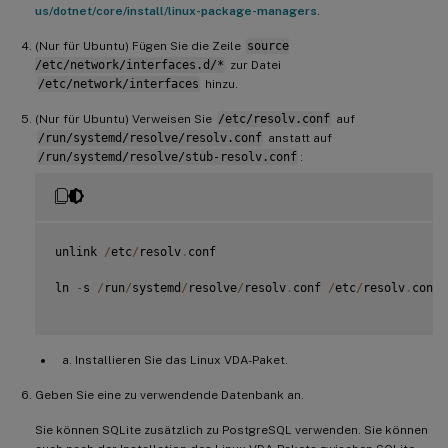
us/dotnet/core/install/linux-package-managers
.
(Nur für Ubuntu) Fügen Sie die Zeile
source
/etc/network/interfaces.d/*
zur Datei
/etc/network/interfaces
hinzu.
(Nur für Ubuntu) Verweisen Sie
/etc/resolv.conf
auf
/run/systemd/resolve/resolv.conf
anstatt auf
/run/systemd/resolve/stub-resolv.conf
:
unlink 
/
etc
/
resolv
.
conf

ln 
-
s 
/
run
/
systemd
/
resolve
/
resolv
.
conf 
/
etc
/
resolv
.
conf

Installieren Sie das Linux VDA-Paket.
Geben Sie eine zu verwendende Datenbank an.
Sie können SQLite zusätzlich zu PostgreSQL verwenden. Sie können