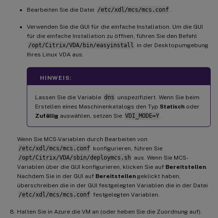
Bearbeiten Sie die Datei
/etc/xdl/mcs/mcs.conf
.
Verwenden Sie die GUI für die einfache Installation. Um die GUI
für die einfache Installation zu öffnen, führen Sie den Befehl
/opt/Citrix/VDA/bin/easyinstall
in der Desktopumgebung
Ihres Linux VDA aus.
HINWEIS:
Lassen Sie die Variable
dns
unspezifiziert. Wenn Sie beim
Erstellen eines Maschinenkatalogs den Typ
Statisch
oder
Zufällig
auswählen, setzen Sie
VDI_MODE=Y
.
Wenn Sie MCS-Variablen durch Bearbeiten von
/etc/xdl/mcs/mcs.conf
konfigurieren, führen Sie
/opt/Citrix/VDA/sbin/deploymcs.sh
aus. Wenn Sie MCS-
Variablen über die GUI konfigurieren, klicken Sie auf
Bereitstellen
.
Nachdem Sie in der GUI auf
Bereitstellen
geklickt haben,
überschreiben die in der GUI festgelegten Variablen die in der Datei
/etc/xdl/mcs/mcs.conf
festgelegten Variablen.
Halten Sie in Azure die VM an (oder heben Sie die Zuordnung auf).