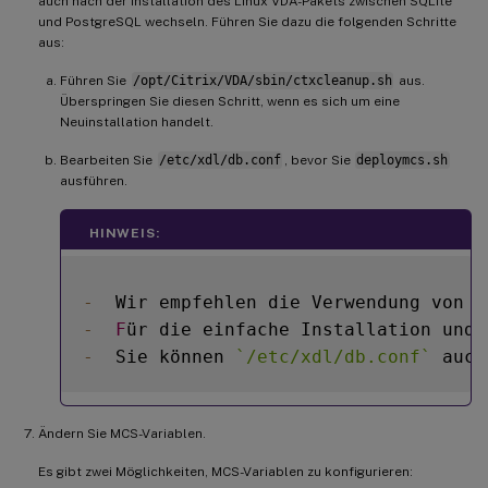
auch nach der Installation des Linux VDA-Pakets zwischen SQLite
und PostgreSQL wechseln. Führen Sie dazu die folgenden Schritte
aus:
Führen Sie
/opt/Citrix/VDA/sbin/ctxcleanup.sh
aus.
Überspringen Sie diesen Schritt, wenn es sich um eine
Neuinstallation handelt.
Bearbeiten Sie
/etc/xdl/db.conf
, bevor Sie
deploymcs.sh
ausführen.
HINWEIS:
-
  Wir empfehlen die Verwendung von S
-
F
ür die einfache Installation und 
-
  Sie können 
`
/etc/xdl/db.conf
`
 auch
Ändern Sie MCS-Variablen.
Es gibt zwei Möglichkeiten, MCS-Variablen zu konfigurieren: