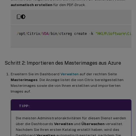
automatisch erstellen
für den PDF-Druck.
/
opt
/
Citrix
/
VDA
/
bin
/
ctxreg create 
-
k 
"HKLM\Software\Citr
Schritt 2: Importieren des Masterimages aus Azure
Erweitern Sie im Dashboard
Verwalten
auf der rechten Seite
Masterimages
. Die Anzeige listet die von Citrix bereitgestellten
Masterimages sowie die von Ihnen erstellten und importierten
Images auf.
TIPP:
Die meisten Administratoraktivitäten für diesen Dienst werden
über die Dashboards
Verwalten
und
Überwachen
verwaltet.
Nachdem Sie Ihren ersten Katalog erstellt haben, wird das
Dashboard
Verwalten
automatisch gestartet, nachdem Sie