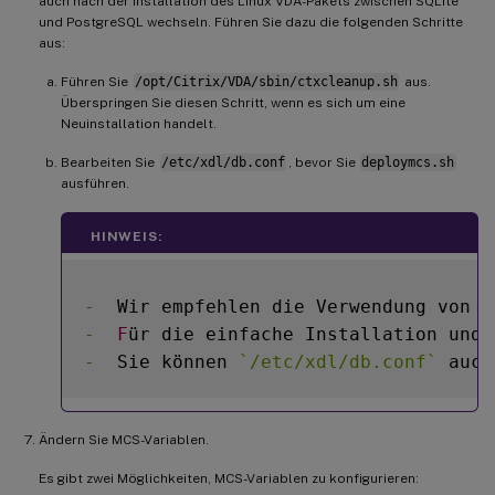
auch nach der Installation des Linux VDA-Pakets zwischen SQLite
und PostgreSQL wechseln. Führen Sie dazu die folgenden Schritte
aus:
Führen Sie
/opt/Citrix/VDA/sbin/ctxcleanup.sh
aus.
Überspringen Sie diesen Schritt, wenn es sich um eine
Neuinstallation handelt.
Bearbeiten Sie
/etc/xdl/db.conf
, bevor Sie
deploymcs.sh
ausführen.
HINWEIS:
-
  Wir empfehlen die Verwendung von S
-
F
ür die einfache Installation und 
-
  Sie können 
`
/etc/xdl/db.conf
`
 auch
Ändern Sie MCS-Variablen.
Es gibt zwei Möglichkeiten, MCS-Variablen zu konfigurieren: