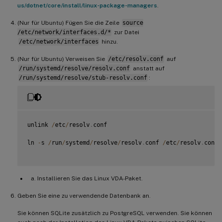
us/dotnet/core/install/linux-package-managers
.
(Nur für Ubuntu) Fügen Sie die Zeile
source
/etc/network/interfaces.d/*
zur Datei
/etc/network/interfaces
hinzu.
(Nur für Ubuntu) Verweisen Sie
/etc/resolv.conf
auf
/run/systemd/resolve/resolv.conf
anstatt auf
/run/systemd/resolve/stub-resolv.conf
:
unlink 
/
etc
/
resolv
.
conf

ln 
-
s 
/
run
/
systemd
/
resolve
/
resolv
.
conf 
/
etc
/
resolv
.
conf

Installieren Sie das Linux VDA-Paket.
Geben Sie eine zu verwendende Datenbank an.
Sie können SQLite zusätzlich zu PostgreSQL verwenden. Sie können