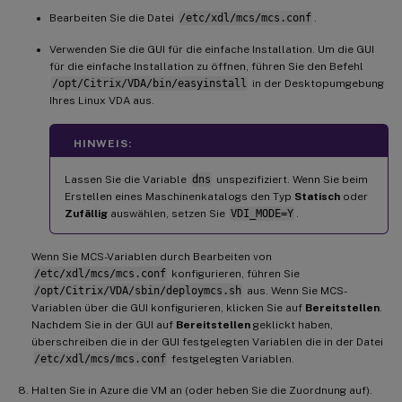
Bearbeiten Sie die Datei
/etc/xdl/mcs/mcs.conf
.
Verwenden Sie die GUI für die einfache Installation. Um die GUI
für die einfache Installation zu öffnen, führen Sie den Befehl
/opt/Citrix/VDA/bin/easyinstall
in der Desktopumgebung
Ihres Linux VDA aus.
HINWEIS:
Lassen Sie die Variable
dns
unspezifiziert. Wenn Sie beim
Erstellen eines Maschinenkatalogs den Typ
Statisch
oder
Zufällig
auswählen, setzen Sie
VDI_MODE=Y
.
Wenn Sie MCS-Variablen durch Bearbeiten von
/etc/xdl/mcs/mcs.conf
konfigurieren, führen Sie
/opt/Citrix/VDA/sbin/deploymcs.sh
aus. Wenn Sie MCS-
Variablen über die GUI konfigurieren, klicken Sie auf
Bereitstellen
.
Nachdem Sie in der GUI auf
Bereitstellen
geklickt haben,
überschreiben die in der GUI festgelegten Variablen die in der Datei
/etc/xdl/mcs/mcs.conf
festgelegten Variablen.
Halten Sie in Azure die VM an (oder heben Sie die Zuordnung auf).