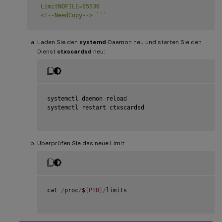
 LimitNOFILE=65536

 <!--NeedCopy--> 
`
`
`
Laden Sie den
systemd
-Daemon neu und starten Sie den
Dienst
ctxscardsd
neu:
systemctl daemon
-
reload

systemctl restart ctxscardsd

Überprüfen Sie das neue Limit:
cat 
/
proc
/
$
{
PID
}
/
limits
