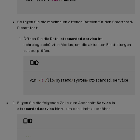
So legen Sie die maximalen offenen Dateien für den Smartcard-
Dienst fest:
Öffnen Sie die Datei
ctxscardsd.service
im
schreibgeschützten Modus, um die aktuellen Einstellungen
zu überprüfen:
vim 
-
R
/
lib
/
systemd
/
system
/
ctxscardsd
.
service

Fügen Sie die folgende Zeile zum Abschnitt
Service
in
ctxscardsd.service
hinzu, um das Limit zu erhöhen:
`
`
`