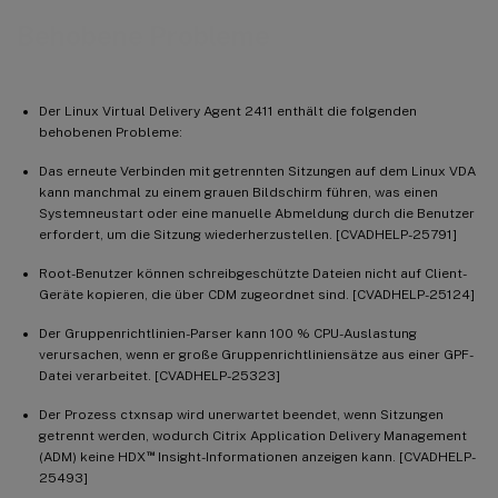
Behobene Probleme
Der Linux Virtual Delivery Agent 2411 enthält die folgenden
behobenen Probleme:
Das erneute Verbinden mit getrennten Sitzungen auf dem Linux VDA
kann manchmal zu einem grauen Bildschirm führen, was einen
Systemneustart oder eine manuelle Abmeldung durch die Benutzer
erfordert, um die Sitzung wiederherzustellen. [CVADHELP-25791]
Root-Benutzer können schreibgeschützte Dateien nicht auf Client-
Geräte kopieren, die über CDM zugeordnet sind. [CVADHELP-25124]
Der Gruppenrichtlinien-Parser kann 100 % CPU-Auslastung
verursachen, wenn er große Gruppenrichtliniensätze aus einer GPF-
Datei verarbeitet. [CVADHELP-25323]
Der Prozess ctxnsap wird unerwartet beendet, wenn Sitzungen
getrennt werden, wodurch Citrix Application Delivery Management
™
(ADM) keine HDX
Insight-Informationen anzeigen kann. [CVADHELP-
25493]