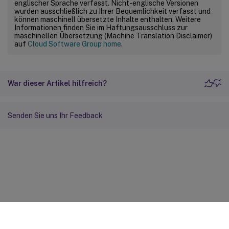
englischer Sprache verfasst. Nicht-englische Versionen
wurden ausschließlich zu Ihrer Bequemlichkeit verfasst und
können maschinell übersetzte Inhalte enthalten. Weitere
Informationen finden Sie im Haftungsausschluss zur
maschinellen Übersetzung (Machine Translation Disclaimer)
auf
Cloud Software Group home
.
War dieser Artikel hilfreich?
Senden Sie uns Ihr Feedback