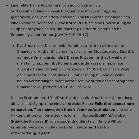
Eine fehlerhafte Ausführung von ad_join.sh auf der
Vorlagenmaschine kann ein Flag namens mcs_setting_flag
generieren, das verhindert, dass neu von MCS erstellte Maschinen
einer Domäne beitreten. Diese Korrektur führt eine Überprüfung im
Skript deploymcs.sh ein, um das Flag zu identifizieren und bei
Erkennung zu entfernen. [CVADHELP-25117]
Der Smartcard-Dienst leckt Dateideskriptoren während der
Smartcard-Authentifizierung, was zu einer Blockade des Zugriffs
auf neue Smartcards führt. Dieses Problem tritt auf, weil die
meisten Linux-Distributionen standardmäßig die maximale
Anzahl offener Dateien pro Prozess auf 1.024 begrenzen. Wenn
der Smartcard-Dienst dieses Limit erschöpft, kann er keine
neuen Verbindungen mehr herstellen, wodurch der nachfolgende
Smartcard-Zugriff effektiv blockiert wird.
Dieses Problem betrifft VDAs, bei denen die Smartcard-Anmeldung
aktiviert ist. Symptome sind zahlreiche Fehler
Failed to accept new
connection: Too many open files
in
/var/log/xdl/hdx.log
und eine
Akkumulation von Dateideskriptoren in
/proc/${pid}/fd/
, wobei
${pid}
die Prozess-ID von
ctxscardsd
darstellt. Um die PID zu
ermitteln, verwenden Sie den Befehl
systemctl status
ctxscardsd|grep PID
.