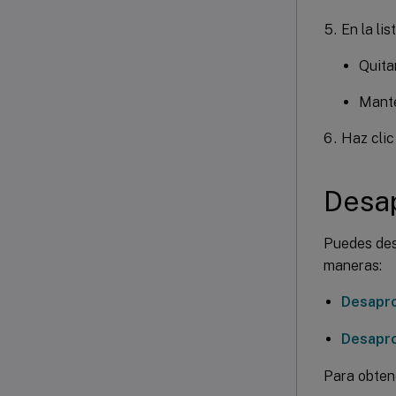
En la lis
Quitar
Mante
Haz cli
Desap
Puedes desa
maneras:
Desapro
Desaprov
Para obtene