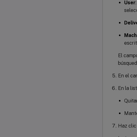
User
selec
Deliv
Mach
escrit
El campo
búsqued
En el c
En la lis
Quitar
Mante
Haz cli