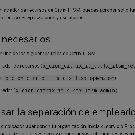
istrador de recursos de Citrix ITSM, puedes aprobar solicitu
, y recuperar aplicaciones y escritorios.
 necesarios
 uno de los siguientes roles de Citrix ITSM:
rador de recursos (
x_cion_citrix_it_s.ctx_itsm_re
 (
x_cion_citrix_it_s.ctx_itsm_operator
)
rador (
x_cion_citrix_it_s.ctx_itsm_admin
)
sar la separación de emplead
 empleados abandonen tu organización, inicia el servicio Proc
ara cerrar sus sesiones y recuperar sus aplicaciones y escrit