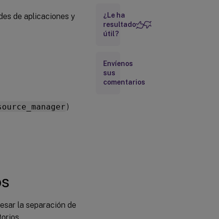
¿Le ha
des de aplicaciones y
Desaprovisionar
escritorios VDI
resultado
útil?
estáticos
Aprobar
solicitudes
Envíenos
de usuario
sus
comentarios
Ver información
de
source_manager
)
implementación
de Citrix DaaS
os
esar la separación de
orios.