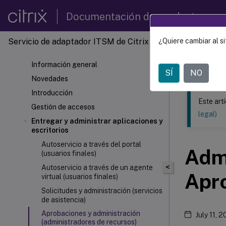
Documentación de productos
Servicio de adaptador ITSM de Citrix
¿Quiere cambiar al si
Este contenid
Información general
Servici
SÍ
NO
Novedades
Introducción
Este art
Gestión de accesos
legal)
Entregar y administrar aplicaciones y
escritorios
Autoservicio a través del portal
Admi
(usuarios finales)
<
Autoservicio a través de un agente
Apro
virtual (usuarios finales)
Solicitudes y administración (servicios
de asistencia)
Aprobaciones y administración
July 11, 
(administradores de recursos)