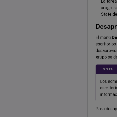
La tarea
progreso
State de
Desapro
El menú
De
escritorios
desaprovisi
grupo se d
NOTA:
Los admi
escritor
informac
Para desapr