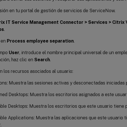
esión en tu portal de gestión de servicios de ServiceNow.
rix IT Service Management Connector > Services > Citrix 
ps
.
c en
Process employee separation
.
ampo
User
, introduce el nombre principal universal de un emple
ción, haz clic en
Search
.
 los recursos asociados al usuario:
ons: Muestra las sesiones activas y desconectadas iniciadas p
ned Desktops: Muestra los escritorios asignados a este usuar
able Desktops: Muestra los escritorios que este usuario tiene p
able Applications: Muestra las aplicaciones que este usuario 
.