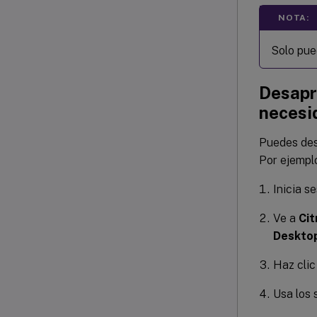
NOTA:
Solo pue
Desapro
necesi
Puedes des
Por ejempl
Inicia s
Ve a
Cit
Deskto
Haz cli
Usa los s