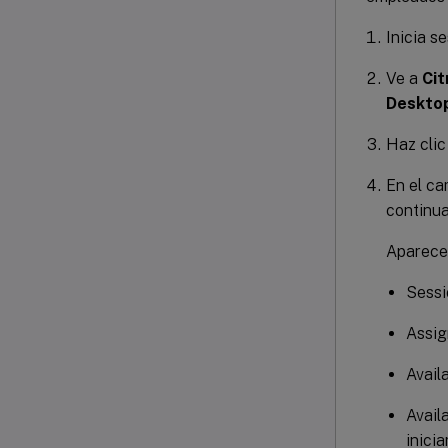
Inicia s
Ve a
Cit
Deskto
Haz cli
En el c
continua
Aparecen
Sessi
Assig
Avail
Avail
iniciar