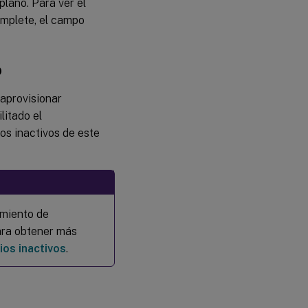
lano. Para ver el
omplete, el campo
o
saprovisionar
litado el
os inactivos de este
amiento de
Para obtener más
ios inactivos
.