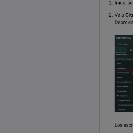
Inicia s
Ve a
Cit
Deprovis
Los escr