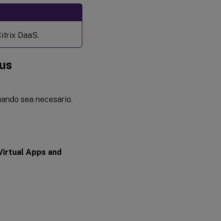
itrix DaaS.
tus
uando sea necesario.
Virtual Apps and