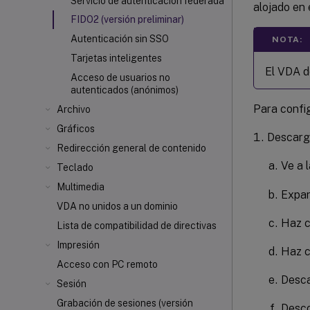
Servicio de autenticación federada
alojado en 
FIDO2 (versión preliminar)
Autenticación sin SSO
NOTA:
Tarjetas inteligentes
El VDA d
Acceso de usuarios no
autenticados (anónimos)
Para config
Archivo
Gráficos
Descarga
Redirección general de contenido
Ve a 
Teclado
Multimedia
Expan
VDA no unidos a un dominio
Haz c
Lista de compatibilidad de directivas
Impresión
Haz c
Acceso con PC remoto
Desca
Sesión
Grabación de sesiones (versión
Desco