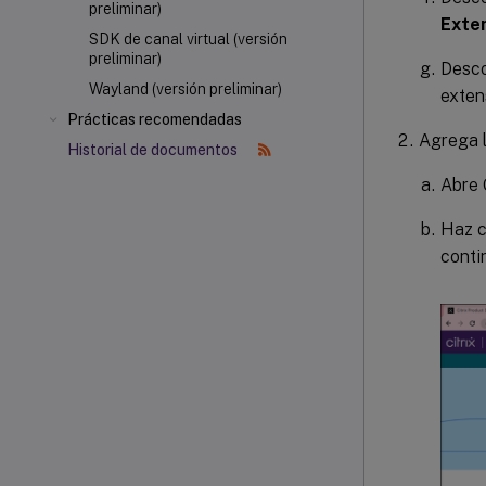
preliminar)
Exten
SDK de canal virtual (versión
preliminar)
Desco
Wayland (versión preliminar)
exten
Prácticas recomendadas
Agrega l
Historial de documentos
Abre 
Haz c
conti