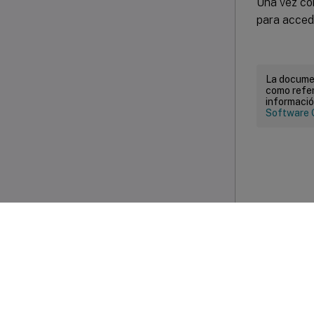
Una vez con
para acced
La documen
como refer
informació
Software 
Com