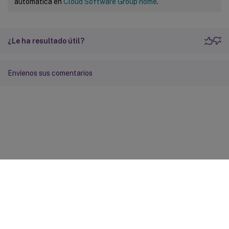
automática en
Cloud Software Group home
.
¿Le ha resultado útil?
Envíenos sus comentarios
Comentarios sobre el sitio
Sus opciones de privacidad
Condiciones legales y de