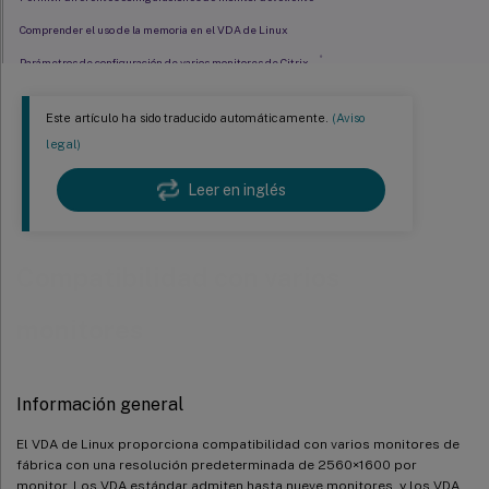
Comprender el uso de la memoria en el VDA de Linux
®
Parámetros de configuración de varios monitores de Citrix
Cambiar la configuración de varios monitores del VDA de Linux
Este artículo ha sido traducido automáticamente.
(Aviso
legal)
Leer en inglés
Compatibilidad con varios
monitores
Información general
El VDA de Linux proporciona compatibilidad con varios monitores de
fábrica con una resolución predeterminada de 2560×1600 por
monitor. Los VDA estándar admiten hasta nueve monitores, y los VDA