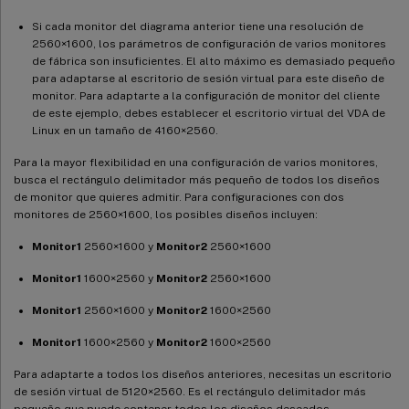
Si cada monitor del diagrama anterior tiene una resolución de
2560×1600, los parámetros de configuración de varios monitores
de fábrica son insuficientes. El alto máximo es demasiado pequeño
para adaptarse al escritorio de sesión virtual para este diseño de
monitor. Para adaptarte a la configuración de monitor del cliente
de este ejemplo, debes establecer el escritorio virtual del VDA de
Linux en un tamaño de 4160×2560.
Para la mayor flexibilidad en una configuración de varios monitores,
busca el rectángulo delimitador más pequeño de todos los diseños
de monitor que quieres admitir. Para configuraciones con dos
monitores de 2560×1600, los posibles diseños incluyen:
Monitor1
2560×1600 y
Monitor2
2560×1600
Monitor1
1600×2560 y
Monitor2
2560×1600
Monitor1
2560×1600 y
Monitor2
1600×2560
Monitor1
1600×2560 y
Monitor2
1600×2560
Para adaptarte a todos los diseños anteriores, necesitas un escritorio
de sesión virtual de 5120×2560. Es el rectángulo delimitador más
pequeño que puede contener todos los diseños deseados.