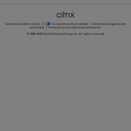
Comentarios sobre el sitio
Sus opciones de privacidad
Condiciones legales y de
privacidad
Preferencias de cookies
docs.cloud.com
© 1999-
2026
Cloud Software Group, Inc. All rights reserved.