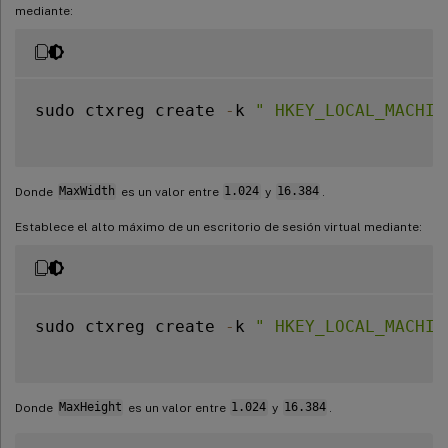
mediante:
sudo ctxreg create 
-
k 
" HKEY_LOCAL_MACHIN
Donde
MaxWidth
es un valor entre
1.024
y
16.384
.
Establece el alto máximo de un escritorio de sesión virtual mediante:
sudo ctxreg create 
-
k 
" HKEY_LOCAL_MACHIN
Donde
MaxHeight
es un valor entre
1.024
y
16.384
.