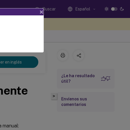
Buscar
Español
×
e sus comentarios aquí
er en inglés
¿Le ha resultado
útil?
mente
>
Envíenos sus
comentarios
a manual: