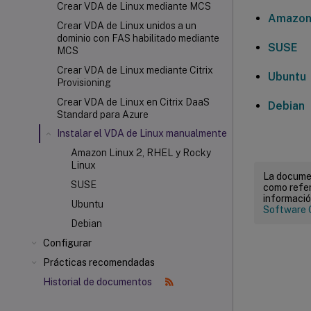
Crear VDA de Linux mediante MCS
Amazon 
Crear VDA de Linux unidos a un
dominio con FAS habilitado mediante
SUSE
MCS
Crear VDA de Linux mediante Citrix
Ubuntu
Provisioning
Crear VDA de Linux en Citrix DaaS
Debian
Standard para Azure
Instalar el VDA de Linux manualmente
Amazon Linux 2, RHEL y Rocky
Linux
La documen
SUSE
como refer
informació
Ubuntu
Software 
Debian
Configurar
Prácticas recomendadas
Historial de documentos