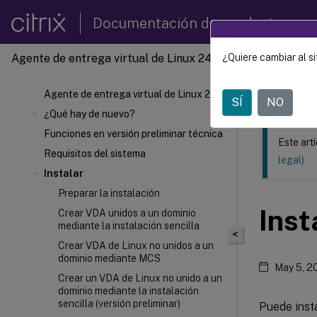
Documentación de productos
Agente de entrega virtual de Linux 2407
¿Quiere cambiar al si
Este contenid
Agente 
Agente de entrega virtual de Linux 2407
SÍ
NO
¿Qué hay de nuevo?
Funciones en versión preliminar técnica
Este art
Requisitos del sistema
legal)
Instalar
Preparar la instalación
Ins
Crear VDA unidos a un dominio
mediante la instalación sencilla
<
Crear VDA de Linux no unidos a un
dominio mediante MCS
May 5, 2
Crear un VDA de Linux no unido a un
dominio mediante la instalación
sencilla (versión preliminar)
Puede insta