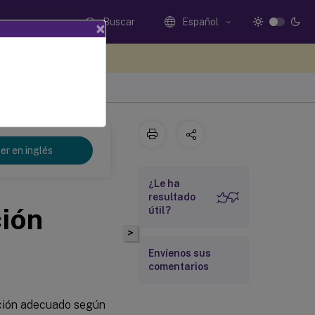
Buscar
Español
×
e sus comentarios aquí
er en inglés
¿Le ha
resultado
ción
útil?
>
Envíenos sus
comentarios
ación adecuado según