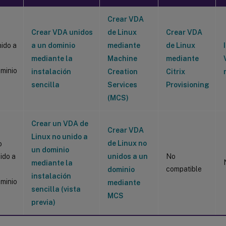
Crear VDA
Crear VDA unidos
de Linux
Crear VDA
ido a
a un dominio
mediante
de Linux
n
mediante la
Machine
mediante
minio
instalación
Creation
Citrix
sencilla
Services
Provisioning
(MCS)
Crear un VDA de
Crear VDA
Linux no unido a
de Linux no
o
un dominio
ido a
unidos a un
No
mediante la
n
compatible
dominio
instalación
minio
mediante
sencilla (vista
MCS
previa)