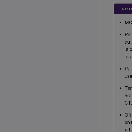
NOT
MCS
Par
aut
la 
los
Par
use
Tam
act
CT
Ofr
en 
inf