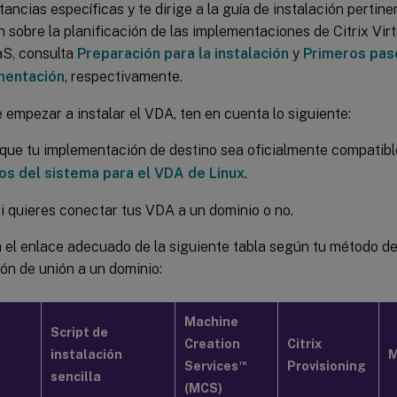
tancias específicas y te dirige a la guía de instalación pertin
 sobre la planificación de las implementaciones de Citrix Vi
aS, consulta
Preparación para la instalación
y
Primeros paso
mentación
, respectivamente.
 empezar a instalar el VDA, ten en cuenta lo siguiente:
 que tu implementación de destino sea oficialmente compatib
tos del sistema para el VDA de Linux
.
i quieres conectar tus VDA a un dominio o no.
 el enlace adecuado de la siguiente tabla según tu método d
ión de unión a un dominio:
Machine
Script de
Creation
Citrix
instalación
M
™
Services
Provisioning
sencilla
(MCS)