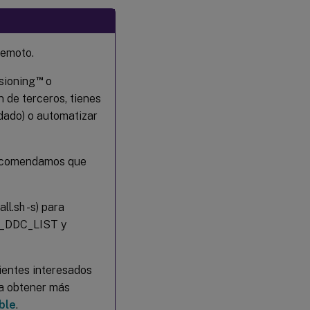
remoto.
™
sioning
o
 de terceros, tienes
ndado) o automatizar
recomendamos que
ll.sh -s) para
DL_DDC_LIST y
ientes interesados
ra obtener más
ble
.