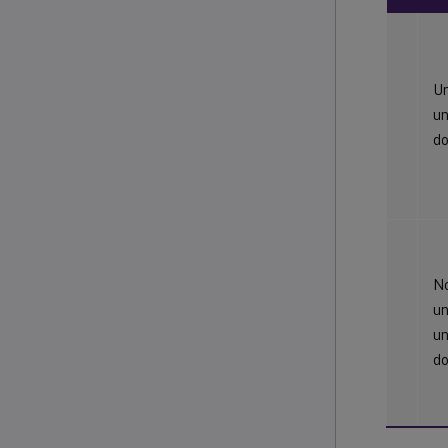
Un
u
do
N
un
u
do