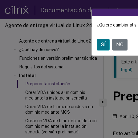
Documentación de productos
Agente de entrega virtual de Linux 2407
¿Quiere cambiar al si
Este contenid
Agente 
Agente de entrega virtual de Linux 2407
SÍ
NO
¿Qué hay de nuevo?
Funciones en versión preliminar técnica
Este art
Requisitos del sistema
legal)
Instalar
Preparar la instalación
Prep
Crear VDA unidos a un dominio
mediante la instalación sencilla
<
Crear VDA de Linux no unidos a un
dominio mediante MCS
April 10,
Crear un VDA de Linux no unido a un
dominio mediante la instalación
sencilla (versión preliminar)
Este artíc