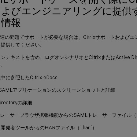
およびエンジニアリングに提供
る情報
関連の問題でサポートが必要な場合は、Citrixサポートおよび
を提供してください。
ンテキストを含め、ログオンシナリオとCitrixまたはActive Dir
い。
に参照したCitrix eDocs
のSAMLアプリケーションのスクリーンショットと詳細
Directoryの詳細
トレーサーブラウザ拡張機能からのSAMLトレーサーファイル（` .j
開発者ツールからのHARファイル（` .har `）