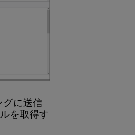
スを
開く
際に
Citrix
サポ
ート
およ
びエ
ンジ
ニア
リン
グに
提供
する
必要
があ
る情
報
リングに送信
Citrix
サポ
イルを取得す
ート
およ
びエ
ンジ
ニア