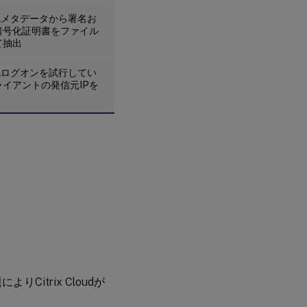
HAR
ファ
MLメタデータから署名お
イル
暗号化証明書をファイル
を取
て抽出
得す
る方
法
MLログオンを試行してい
ライアントの発信元IPを
役立
つサ
ード
パー
ティ
製
SAML
デバ
ッグ
ツー
ル
属
性
エ
よりCitrix Cloudが
ラ
ー