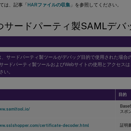
ては、記事「
HARファイルの収集
」を参照してください。
つサードパーティ製SAMLデバ
rixは、サードパーティ製ツールがデバッグ目的で使用された場
サードパーティ製ツールおよびWebサイトの使用とアクセス
さい。
目的
Bas
ww.samltool.io/
スポ
証明
ww.sslshopper.com/certificate-decoder.html