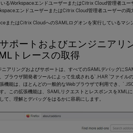
いるWorkspaceエンドユーザーまたはCitrix Cloud管理者
kspaceエンドユーザーまたはCitrix Cloud管理者ユーザーの
paceまたはCitrix CloudへのSAMLログオンを実行している
trixサポートおよびエンジニア
AMLトレースの取得
xエンジニアリングおよびサポートは、すべてのSAMLデバッグにS
、ブラウザ開発者ツールによって生成される` .HAR `ファイ
張機能は、ほとんどの一般的なWebブラウザで利用でき、` .JSO
す。この拡張機能は、SAMLリクエストとレスポンスをXML
して、理解とデバッグをはるかに容易にします。