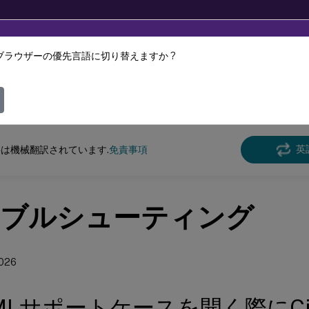
ブラウザーの優先言語に切り替えますか ?
ツは動的に機械翻訳されています。
フィ
ックスクラウド
英
は機械翻訳されています.
免責事項
ブルシューティング
2026
MLサポートケースを開く際にCit