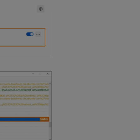
法
役立
つサ
ード
パー
ティ
製
SAML
デバ
ッグ
ツー
ル
属
性
エ
ラ
ー
SAML
サポ
ート
ケー