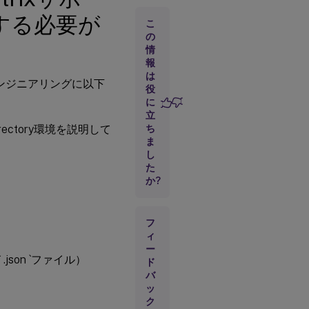
およ
する必要が
びエ
こ
ンジ
の
ニア
情
リン
報
グに
は
提供
エンジニアリングに以下
役
する
に
必要
があ
立
る情
ectory環境を説明して
ち
報
ま
し
Citrix
た
サポ
か?
ート
およ
びエ
ンジ
フ
ニア
ィ
リン
ー
グの
son `ファイル）
ド
ため
バ
の
ッ
SAML
ク
トレ