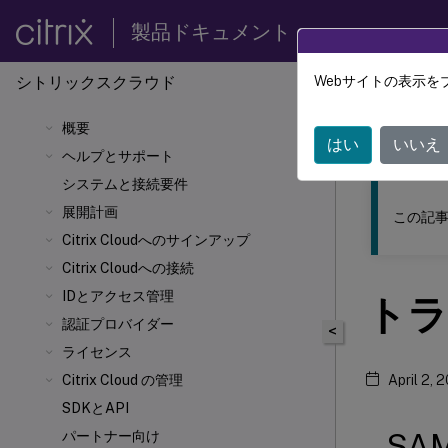
製品ドキュメント
シトリックスクラウド
Webサイトの表示を
このコンテン
概要
シトリ
はい
いいえ
ヘルプとサポート
システムと接続要件
展開計画
この記事
Citrix Cloudへのサインアップ
Citrix Cloudへの接続
IDとアクセス管理
トラ
認証プロバイダー
<
ライセンス
Citrix Cloud の管理
April 2, 
SDKとAPI
SA
パートナー向け