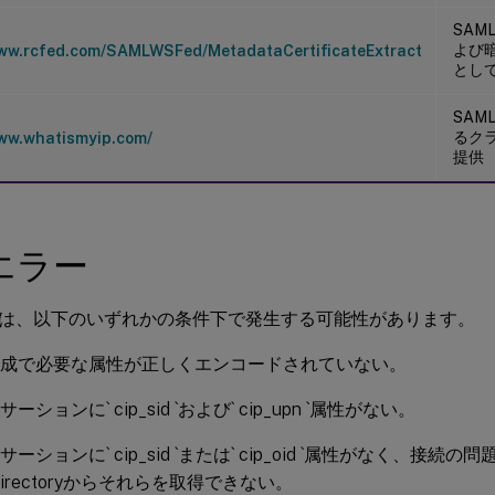
SA
よび
www.rcfed.com/SAMLWSFed/MetadataCertificateExtract
とし
SA
るク
www.whatismyip.com/
提供
エラー
は、以下のいずれかの条件下で発生する可能性があります。
構成で必要な属性が正しくエンコードされていない。
サーションに` cip_sid `および` cip_upn `属性がない。
サーションに` cip_sid `または` cip_oid `属性がなく、接続の問題に
e Directoryからそれらを取得できない。