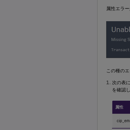
属性エラー
この種のエ
次の表
を確認し
属性
cip_em