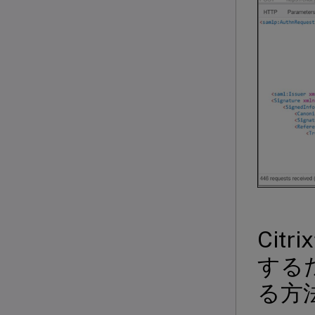
Ci
する
る方