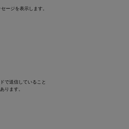
メッセージを表示します。
SAML
サポ
ート
ケー
スを
開く
際に
Citrix
サポ
ート
およ
びエ
ンジ
ニア
リン
ードで送信していること
グに
があります。
提供
する
必要
があ
る情
報
Citrix