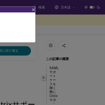
検索
日本語
×
ードバックを提供する
語に切り替え
この記事の概要
SAML
サポ
ート
>
ケー
スを
開く
際に
Citrix
サポ
rixサポー
ート