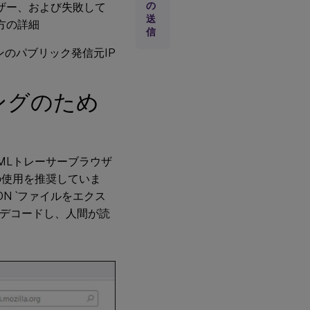
の
ユーザー、および失敗して
ース
の取
送
両方の詳細
信
得
マシンのパブリック発信元IP
Citrix
サポ
ート
およ
リングのため
びエ
ンジ
ニア
リン
グに
AMLトレーサーブラウザ
送信
する
ルの使用を推奨していま
ため
N `ファイルをエクス
にブ
ラウ
にデコードし、人間が読
ザか
ら
HAR
ファ
イル
を取
得す
る方