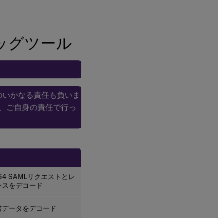
リン
グの
ため
の
SAML
ッグツール
トレ
ース
の取
得
Citrix
合のいかなる責任も負いま
サポ
ート
は、ご自身の責任で行っ
およ
びエ
ンジ
ニア
リン
グに
送信
する
e64 SAMLリクエストとレ
ため
ンスをデコード
にブ
ラウ
ザか
書データをデコード
ら