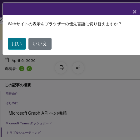
製品ドキュメン
JA
×
ト
Citrix Virtual Apps and Desktops
7 2511
Director
Webサイトの表示をブラウザーの優先言語に切り替えますか ?
Microsoft Teams
このコンテンツは動的に機械
フィードバックを提供する
翻訳されています。
はい
いいえ
April 6, 2026
C
C
寄稿者:
この記事の概要
前提条件
はじめに
Microsoft Graph API への接続
Microsoft Teams ダッシュボード
トラブルシューティング