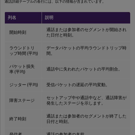
通話詳細テーブルの各行には、以下の情報が含まれています。
列名
説明
通話または参加者のセグメントが開始され
開始時刻
た日付と時刻。
ラウンドトリ
データパケットの平均ラウンドトリップ時
ップ時間 (平均)
間。
パケット損失
通話中に失われたパケットの平均割合。
率 (平均)
ジッター (平均)
受信パケットの遅延の平均変動。
セットアップ中や通話中など、通話障害が
障害ステージ
発生したステージを示します。
通話または参加者のセグメントが終了した
終了時刻
日付と時刻。
発信者
通話の参加者の名前。