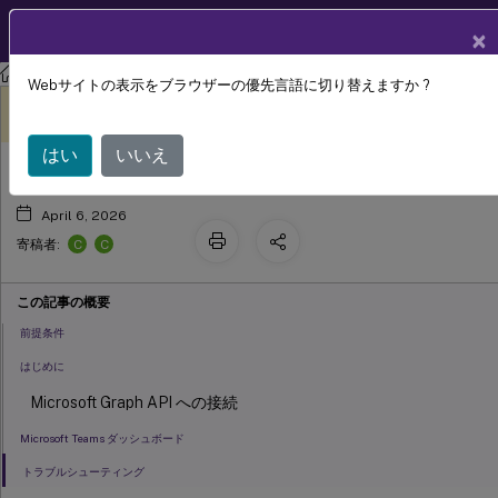
製品ドキュメン
JA
×
ト
Citrix Virtual Apps and Desktops
7 2511
Director
Webサイトの表示をブラウザーの優先言語に切り替えますか ?
Microsoft Teams
このコンテンツは動的に機械
フィードバックを提供する
翻訳されています。
はい
いいえ
April 6, 2026
C
C
寄稿者:
この記事の概要
前提条件
はじめに
Microsoft Graph API への接続
Microsoft Teams ダッシュボード
トラブルシューティング