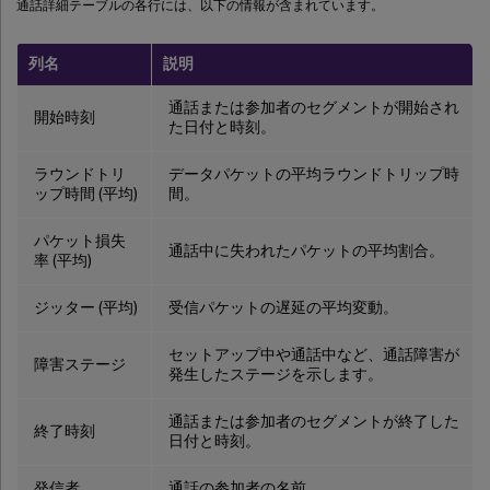
通話詳細テーブルの各行には、以下の情報が含まれています。
列名
説明
通話または参加者のセグメントが開始され
開始時刻
た日付と時刻。
ラウンドトリ
データパケットの平均ラウンドトリップ時
ップ時間 (平均)
間。
パケット損失
通話中に失われたパケットの平均割合。
率 (平均)
ジッター (平均)
受信パケットの遅延の平均変動。
セットアップ中や通話中など、通話障害が
障害ステージ
発生したステージを示します。
通話または参加者のセグメントが終了した
終了時刻
日付と時刻。
発信者
通話の参加者の名前。