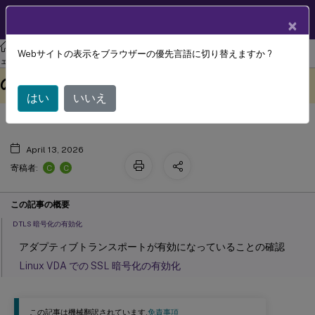
製品ドキュメン
JA
×
ト
リナックス バーチャル デリバリー エージェント
Linux仮想配信エージ
Webサイトの表示をブラウザーの優先言語に切り替えますか ?
DTLS を使用したユーザーセッション
ェント 2411
このコンテンツは動的に機械
フィードバックを提供する
の保護
翻訳されています。
はい
いいえ
April 13, 2026
C
C
寄稿者:
この記事の概要
DTLS 暗号化の有効化
アダプティブトランスポートが有効になっていることの確認
Linux VDA での SSL 暗号化の有効化
この記事は機械翻訳されています.
免責事項