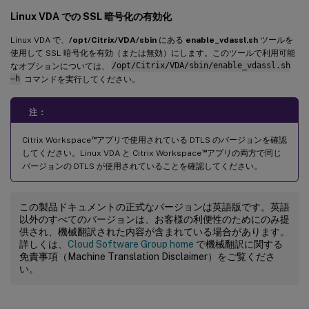
Linux VDA での SSL 暗号化の有効化
Linux VDA で、
/opt/Citrix/VDA/sbin
にある
enable_vdassl.sh
ツールを
使用して SSL 暗号化を有効（または無効）にします。このツールで利用可能
なオプションについては、
/opt/Citrix/VDA/sbin/enable_vdassl.sh
–h
コマンドを実行してください。
注：
™
Citrix Workspace
アプリで使用されている DTLS のバージョンを確認
™
してください。Linux VDA と Citrix Workspace
アプリの両方で同じ
バージョンの DTLS が使用されていることを確認してください。
この製品ドキュメントの正式なバージョンは英語版です。英語
以外のすべてのバージョンは、お客様の利便性のためにのみ提
供され、機械翻訳された内容が含まれている場合があります。
詳しくは、
Cloud Software Group home
で機械翻訳に関する
免責事項（Machine Translation Disclaimer）をご覧くださ
い。