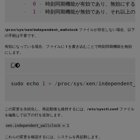
-
0
-
 時刻同期機能が有効であり、無効にする必
-
1
-
/proc/sys/xen/independent_wallclock
ファイルが存在しない場合、以下
の手順は不要です。
有効になっている場合、ファイルに
1
を書き込むことで時刻同期機能を無効
にします。
sudo echo 
1
>
/
proc
/
sys
/
xen
/
independent_w
この変更を永続化し、再起動後も維持するには、
/etc/sysctl.conf
ファイル
を編集して以下の行を追加します。
xen.independent_wallclock = 1
これらの変更を確認するには、システムを再起動します。