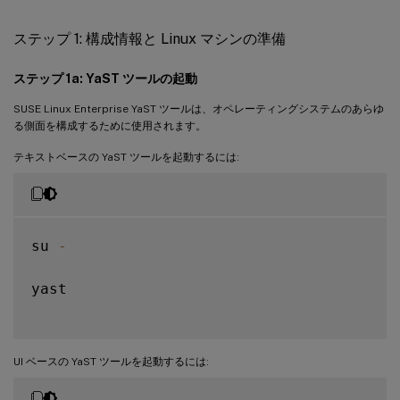
ステップ 5: Linux VDA パッケージのダウンロード
ステップ 1: 構成情報と Linux マシンの準備
ステップ 6: Linux VDA のインストール
ステップ 6a: 古いバージョンのアンインストール
ステップ 1a: YaST ツールの起動
ステップ 6b: Linux VDA のインストール
SUSE Linux Enterprise YaST ツールは、オペレーティングシステムのあらゆ
る側面を構成するために使用されます。
ステップ 6c: Linux VDA のアップグレード (オプション)
テキストベースの YaST ツールを起動するには:
ステップ 7: NVIDIA GRID ドライバーのインストール
ステップ 8: Linux VDA の構成
プロンプトによる構成
su 
-
自動構成
構成変更の削除
yast

構成ログ
ステップ 9: XDPing の実行
UI ベースの YaST ツールを起動するには:
ステップ 10: Linux VDA の実行
ステップ 11: マシンカタログの作成