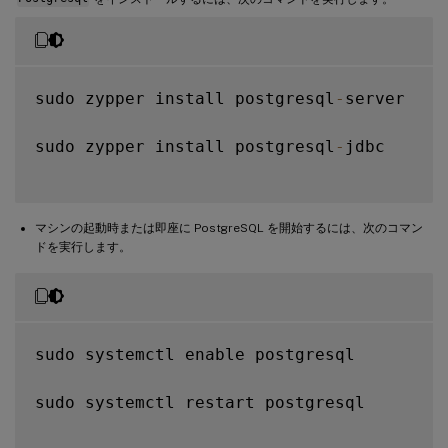
sudo zypper install postgresql
-
server

sudo zypper install postgresql
-
jdbc

マシンの起動時または即座に PostgreSQL を開始するには、次のコマン
ドを実行します。
sudo systemctl enable postgresql

sudo systemctl restart postgresql
