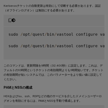
Kerberosチケットの自動更新は有効にして切断する必要があります。認証
（オフラインログオン）は無効にする必要があります。
sudo 
/
opt
/
quest
/
bin
/
vastool configure vas
sudo 
/
opt
/
quest
/
bin
/
vastool configure vas
このコマンドは、更新間隔を9時間（32,400秒）に設定します。これは、デ
フォルトの10時間というチケットの有効期間よりも1時間短いです。チケット
の有効期間が短いシステムでは、このパラメーターをより低い値に設定して
ください。
PAMとNSSの構成
HDXおよびsu、ssh、RDPなどの他のサービスを介したドメインユーザーロ
グオンを有効にするには、PAMとNSSを手動で構成します。