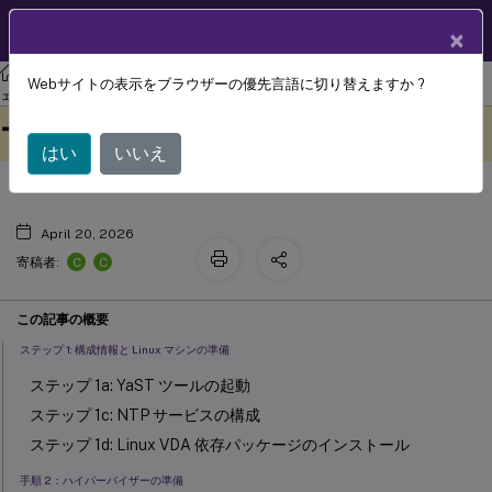
製品ドキュメン
JA
×
ト
リナックス バーチャル デリバリー エージェント
Linux仮想配信エージ
Webサイトの表示をブラウザーの優先言語に切り替えますか ?
SUSE に Linux VDA を手動でインスト
ェント 2411
このコンテンツは動的に機械
フィードバックを提供する
ール
翻訳されています。
はい
いいえ
April 20, 2026
C
C
寄稿者:
この記事の概要
ステップ 1: 構成情報と Linux マシンの準備
ステップ 1a: YaST ツールの起動
ステップ 1c: NTP サービスの構成
ステップ 1d: Linux VDA 依存パッケージのインストール
手順 2：ハイパーバイザーの準備