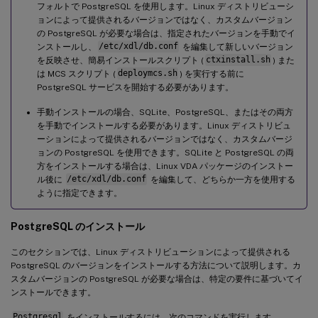
フォルトで PostgreSQL を使用します。Linux ディストリビューシ
ョンによって提供されるバージョンではなく、カスタムバージョン
の PostgreSQL が必要な場合は、指定されたバージョンを手動でイ
ンストールし、
/etc/xdl/db.conf
を編集して新しいバージョン
を反映させ、簡易インストールスクリプト (
ctxinstall.sh
) また
は MCS スクリプト (
deploymcs.sh
) を実行する前に
PostgreSQL サービスを開始する必要があります。
手動インストールの場合、SQLite、PostgreSQL、またはその両方
を手動でインストールする必要があります。Linux ディストリビュ
ーションによって提供されるバージョンではなく、カスタムバージ
ョンの PostgreSQL を使用できます。SQLite と PostgreSQL の両
方をインストールする場合は、Linux VDA パッケージのインストー
ル後に
/etc/xdl/db.conf
を編集して、どちらか一方を使用する
ように指定できます。
PostgreSQL のインストール
このセクションでは、Linux ディストリビューションによって提供される
PostgreSQL のバージョンをインストールする方法について説明します。カ
スタムバージョンの PostgreSQL が必要な場合は、特定の要件に基づいてイ
ンストールできます。
Postgresql
をインストールするには、次のコマンドを実行します。