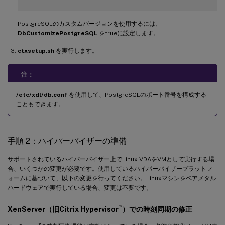
### 
true
PostgreSQLのカスタムバージョンを使用するには、
yes

DbCustomizePostgreSQL
をtrueに設定します。
ctxsetup.sh
## y

を実行します。
## 
YES
注：
### 
Y
/etc/xdl/db.conf
を使用して、PostgreSQLのポート番号を構成する
こともできます。
## 
default
 is 
false
DbCustomizePostgreSQL
=
false
手順 2：ハイパーバイザーの準備
## PostgreSQL service name

サポートされているハイパーバイザー上でLinux VDAをVMとして実行する場
-
  specify the service name 
of
 PostgreSQL 
for
 Linux 
VDA
合、いくつかの変更が必要です。使用しているハイパーバイザープラットフ
### 
default
 is 
"postgresql"
ォームに基づいて、以下の変更を行ってください。Linuxマシンをベアメタル
ハードウェアで実行している場合、変更は不要です。
-
  DbPostgreSQLServiceName
=
"postgresql"
™
XenServer（旧Citrix Hypervisor
）での時刻同期の修正
®