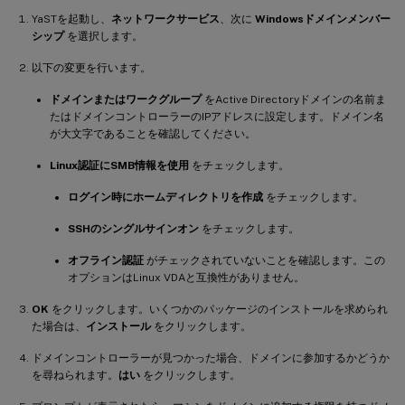
YaSTを起動し、
ネットワークサービス
、次に
Windowsドメインメンバー
シップ
を選択します。
以下の変更を行います。
ドメインまたはワークグループ
をActive Directoryドメインの名前ま
たはドメインコントローラーのIPアドレスに設定します。ドメイン名
が大文字であることを確認してください。
Linux認証にSMB情報を使用
をチェックします。
ログイン時にホームディレクトリを作成
をチェックします。
SSHのシングルサインオン
をチェックします。
オフライン認証
がチェックされていないことを確認します。この
オプションはLinux VDAと互換性がありません。
OK
をクリックします。いくつかのパッケージのインストールを求められ
た場合は、
インストール
をクリックします。
ドメインコントローラーが見つかった場合、ドメインに参加するかどうか
を尋ねられます。
はい
をクリックします。