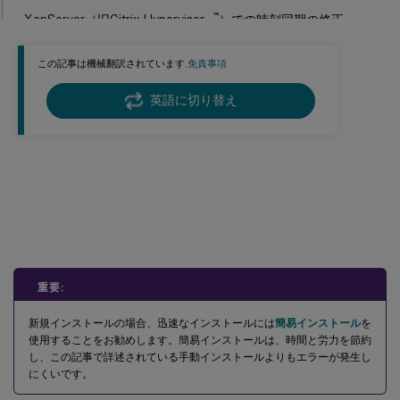
™
XenServer（旧Citrix Hypervisor
）での時刻同期の修正
Microsoft Hyper-Vでの時刻同期の修正
この記事は機械翻訳されています.
免責事項
ESXおよびESXiでの時刻同期の修正
英語に切り替え
手順 3：Linux VMをWindowsドメインに追加
Samba Winbind
SUSE に Linux VDA を手動でインス
Quest認証サービス
Centrify DirectControl
トール
SSSD
SSSDの有効化
重要:
ドメインメンバーシップの確認
Kerberos構成の確認
新規インストールの場合、迅速なインストールには
簡易インストール
を
使用することをお勧めします。簡易インストールは、時間と労力を節約
PBIS
し、この記事で詳述されている手動インストールよりもエラーが発生し
にくいです。
ステップ4：.NETのインストール