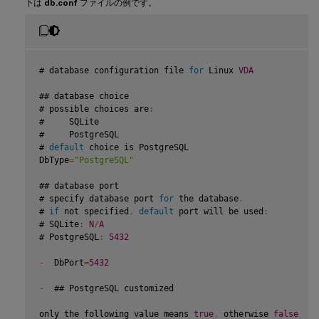
下は
db.conf
ファイルの例です。
# database configuration file 
for
 Linux 
VDA
## database choice

# possible choices are
:
#     SQLite

#     PostgreSQL

# 
default
 choice is PostgreSQL

DbType
=
"PostgreSQL"
## database port

# specify database port 
for
 the database
.
# 
if
 not specified
,
default
 port will be used
:
# SQLite
:
N
/
A
# PostgreSQL
:
5432
-
  DbPort
=
5432
-
  ## PostgreSQL customized

only the following value means 
true
,
 otherwise 
false