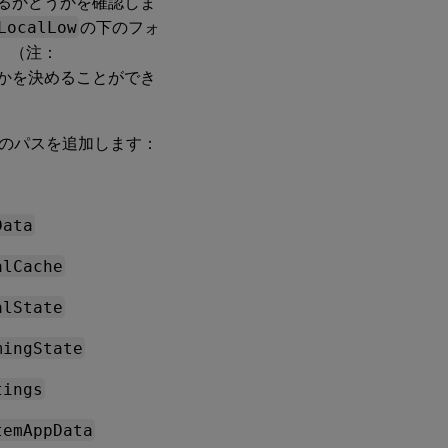
あるかどうかを確認しま
LocalLow
の下のフォ
 （注：
かを決めることができ
のパスを追加します：
Data
alCache
alState
mingState
tings
temAppData