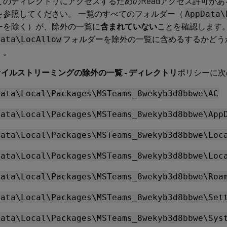
てのディレクトリにアクセスするためのReadアクセス許可が
を参照してください。 一覧のすべてのフォルダー（
AppData\
ーを除く）が、除外の一覧に
含まれていない
ことを確認します。
Data\LocAllow
フォルダーを除外の一覧に含めるするかどう
）。
イルストリーミングの除外の一覧 - ディレクトリ
ポリシーに次
Data\Local\Packages\MSTeams_8wekyb3d8bbwe\AC
Data\Local\Packages\MSTeams_8wekyb3d8bbwe\App
Data\Local\Packages\MSTeams_8wekyb3d8bbwe\Loc
Data\Local\Packages\MSTeams_8wekyb3d8bbwe\Loc
Data\Local\Packages\MSTeams_8wekyb3d8bbwe\Roa
Data\Local\Packages\MSTeams_8wekyb3d8bbwe\Set
Data\Local\Packages\MSTeams_8wekyb3d8bbwe\Sys