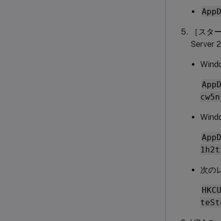
App
［スター
Serve
Win
App
cw5n
Win
App
1h2t
次の
HKC
teSt