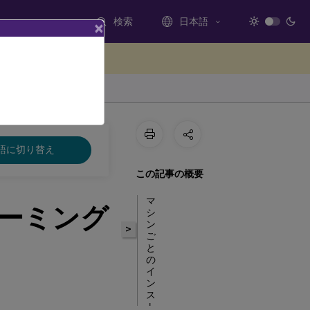
検索
日本語
×
ードバックを提供する
語に切り替え
この記事の概要
マ
のローミング
シ
ン
>
ご
と
の
イ
ン
ス
ト