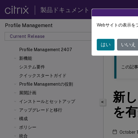
製品ドキュメント
Profile Management
Webサイトの表示を
このコンテン
Current Release
Profil
はい
いいえ
Profile Management 2407
新機能
この記事
システム要件
クイックスタートガイド
Profile Managementの役割
新し
展開計画
インストールとセットアップ
<
を有
アップグレードと移行
構成
ポリシー
October 
統合