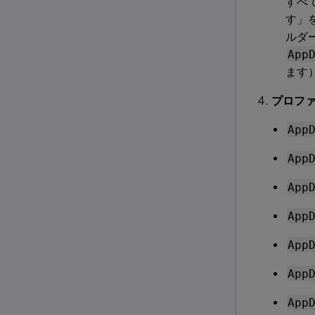
すべ
す」
ルダ
App
ます
プロファ
App
App
App
App
App
App
App