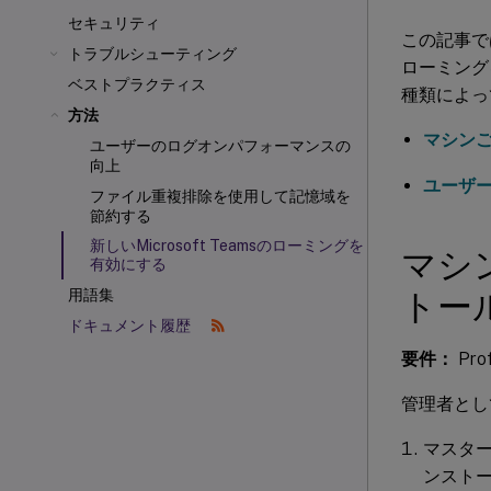
セキュリティ
この記事では、
トラブルシューティング
ローミング
ベストプラクティス
種類によっ
方法
マシン
ユーザーのログオンパフォーマンスの
向上
ユーザ
ファイル重複排除を使用して記憶域を
節約する
新しいMicrosoft Teamsのローミングを
マシ
有効にする
トー
用語集
ドキュメント履歴
要件：
Pro
管理者とし
マスター
ンスト