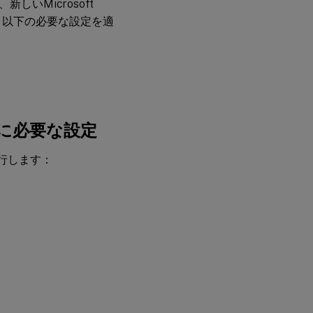
いMicrosoft
、以下の必要な設定を適
に必要な設定
実行します：
：