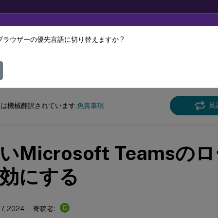
ブラウザーの優先言語に切り替えますか ?
ツは動的に機械翻訳されています。
フィ
e Management
Profile Management 2407
英
は機械翻訳されています.
免責事項
いMicrosoft Teams
効にする
C
17, 2024
寄稿者: