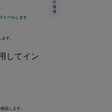
の
ー
。
ご
送
と
信
の
インストールします
。
イ
ン
ス
ト
ー
します
。
ラ
ー
を
使
用してイン
用
し
て
イ
ン
ス
ト
ー
ル
お
よ
び
を確認します。
構