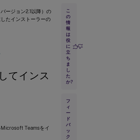
ー
ラ
こ
ms（バージョン2.1以降）の
ー
の
択したインストーラーの
を
情
使
報
用
は
し
役
て
に
イ
ン
立
る
ス
ち
ト
ま
ー
し
してインス
ル
た
お
か?
よ
び
構
成
フ
す
ィ
る
ー
ド
バ
ユ
soft Teamsをイ
ッ
ー
ク
ザ