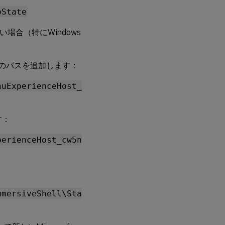
pState
い場合（特にWindows
：
一覧に次のパスを追加します：
nuExperienceHost_
す：
perienceHost_cw5n
mmersiveShell\Sta