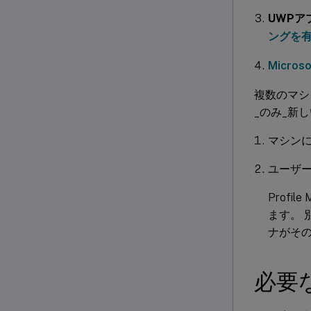
UWPア
ングを
Micr
複数のマシン
_のみ_新し
マシン
ユーザー
Profi
ます。 別
ナがそ
必要