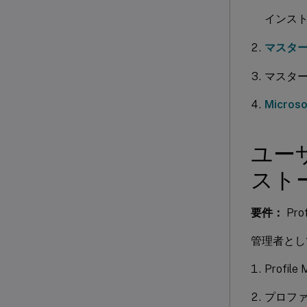
インス
マスター
マスタ
Micr
ユー
スト
要件：
Pro
管理者とし
Profi
プロフ