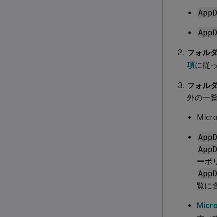
App
App
フォル
項
に従
フォル
外の一
Mic
App
App
ー
ポ
App
覧に
Mic