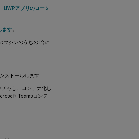
成
す
「
UWPアプリのローミ
る
必
します
。
要
な
らのマシンのうちの1台に
設
定
を
構
成
す
をインストールします。
る
sをキャプチャし、コンテナ化し
osoft Teamsコンテ