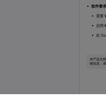
软件要
需要
启用
在 D
本产品文
细信息，