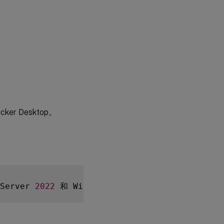
ker Desktop。
Server 
2022
 和 Windows Server 
2025
。对于 Azure