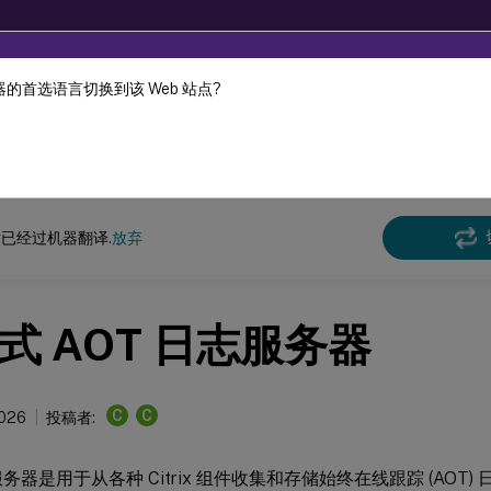
的首选语言切换到该 Web 站点?
机器动态翻译。
在此
Virtual Apps and Desktops
7 2511
已经过机器翻译.
放弃
式 AOT 日志服务器
C
C
2026
投稿者:
服务器是用于从各种 Citrix 组件收集和存储始终在线跟踪 (AOT