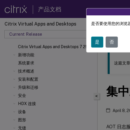
产品文档
Citrix Virtual Apps and Desktops
是否要使用您的浏览器
此内容已经过
Current Release
Citrix 
是
否
Citrix Virtual Apps
and Desktops 7 2511
新增功能
这篇文章
系统要求
技术概述
安装和配置
集中
升级和迁移
安全
<
HDX 连接
April 8, 
设备
图形
AOT 日志
无缝