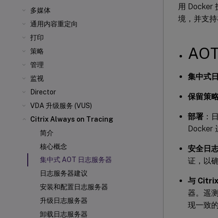
用 Docke
多媒体
境，并支持在 
通用内容重定向
打印
AO
策略
管理
集中式
监视
Director
保留策
VDA 升级服务 (VUS)
部署
：日
Citrix Always on Tracing
Docke
简介
核心概念
安全日
集中式 AOT 日志服务器
证，以
日志服务器建议
与 Cit
安装和配置日志服务器
器。遥测
升级日志服务器
现一致
卸载日志服务器