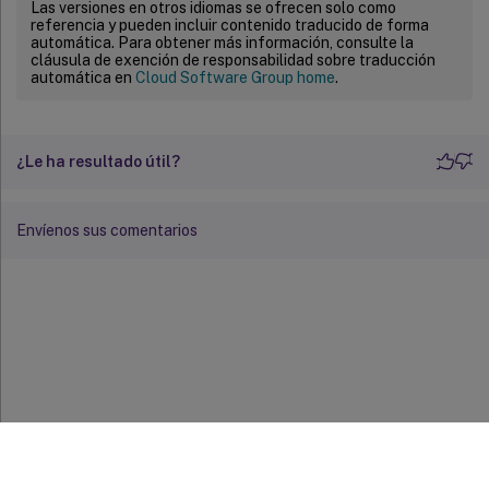
Las versiones en otros idiomas se ofrecen solo como
referencia y pueden incluir contenido traducido de forma
automática. Para obtener más información, consulte la
cláusula de exención de responsabilidad sobre traducción
automática en
Cloud Software Group home
.
¿Le ha resultado útil?
Envíenos sus comentarios