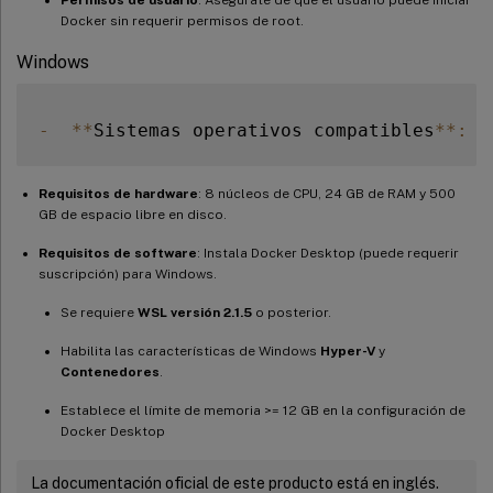
Docker sin requerir permisos de root.
Windows
-
**
Sistemas operativos compatibles
**
:
 W
Requisitos de hardware
: 8 núcleos de CPU, 24 GB de RAM y 500
GB de espacio libre en disco.
Requisitos de software
: Instala Docker Desktop (puede requerir
suscripción) para Windows.
Se requiere
WSL versión 2.1.5
o posterior.
Habilita las características de Windows
Hyper-V
y
Contenedores
.
Establece el límite de memoria >= 12 GB en la configuración de
Docker Desktop
La documentación oficial de este producto está en inglés.