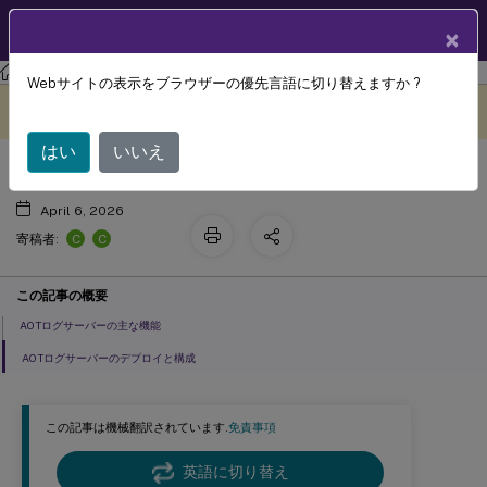
製品ドキュメン
JA
×
ト
Citrix Virtual Apps and Desktops
7 2511
Webサイトの表示をブラウザーの優先言語に切り替えますか ?
一元化されたAOTログサーバー
このコンテンツは動的に機械
フィードバックを提供する
翻訳されています。
はい
いいえ
April 6, 2026
C
C
寄稿者:
この記事の概要
AOTログサーバーの主な機能
AOTログサーバーのデプロイと構成
この記事は機械翻訳されています.
免責事項
英語に切り替え