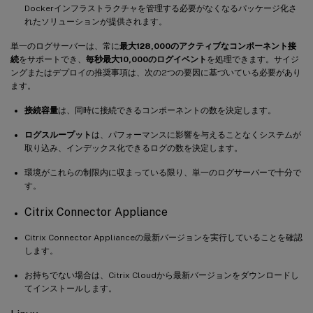
Dockerインフラストラクチャを管理する必要がなくなるパッケージ化さ
れたソリューションが提供されます。
単一のログサーバーは、常に
最大128,000のアクティブなコンポーネント接
続
をサポートでき、
毎秒最大10,000のログイベント
を処理できます。サイジ
ングまたはデプロイの推奨事項は、次の2つの要因に基づいている必要があり
ます。
接続容量
は、同時に接続できるコンポーネントの数を決定します。
ログスループット
は、パフォーマンスに影響を与えることなくシステムが
取り込み、インデックス化できるログの数を決定します。
環境がこれらの制限内に収まっている限り、単一のログサーバーで十分で
す。
Citrix Connector Appliance
Citrix Connector Applianceの最新バージョンを実行していることを確認
します。
お持ちでない場合は、Citrix Cloudから最新バージョンをダウンロードし
てインストールします。