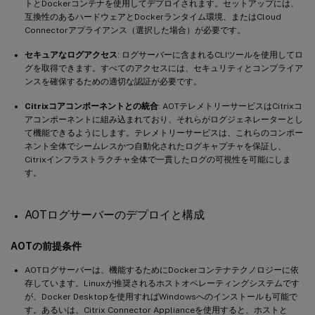
トとDockerコンテナを使用してデプロイされます。セットアップには、
互換性のあるハードウェアとDockerランタイム環境、またはCloud
Connectorアプライアンス（選択した場合）が必要です。
セキュアなログアクセス
: ログサーバーに含まれるCLIツールを使用してロ
グを取得できます。すべてのアクセスには、セキュリティとコンプライア
ンスを確保するための適切な認証が必要です。
Citrixコアコンポーネントとの統合
: AOTテレメトリーサービスはCitrixコ
アコンポーネントに組み込まれており、それらがログジェネレーターとし
て機能できるようにします。テレメトリーサービスは、これらのコンポー
ネント全体でシームレスかつ自動化されたログキャプチャを保証し、
Citrixインフラストラクチャ全体で一貫したログの可視性を可能にしま
す。
AOTログサーバーのデプロイと構成
AOTの前提条件
AOTログサーバーは、機能するためにDockerコンテナテクノロジーに依
存しています。Linuxが推奨されるホストオペレーティングシステムです
が、Docker Desktopを使用すればWindowsへのインストールも可能で
す。あるいは、Citrix Connector Applianceを使用すると、ホストと