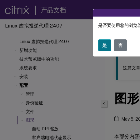
产品文档
Linux 虚拟投递代理 2407
是否要使用您的浏览器
此内容已经过
Linux 虚拟投递代理 2407
Linu
是
否
新增功能
技术预览版中的功能
这篇文章
系统要求
安装
配置
图形
管理
身份验证
<
文件
May 5, 2
图形
自动 DPI 缩放
本部分内容
客户端电池状态显示