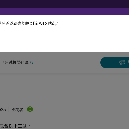
的首选语言切换到该 Web 站点?
机器动态翻译。
在此
x 虚拟投递代理
Linux 虚拟投递代理 2407
已经过机器翻译.
放弃
C
025
投稿者:
包含以下主题：