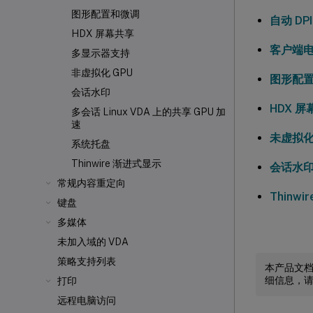
图形配置和微调
自动 DP
HDX 屏幕共享
客户端
多显示器支持
非虚拟化 GPU
图形配
会话水印
HDX 
多会话 Linux VDA 上的共享 GPU 加
速
未虚拟化
系统托盘
Thinwire 渐进式显示
会话水
常规内容重定向
Thinw
键盘
多媒体
未加入域的 VDA
策略支持列表
本产品文
细信息，
打印
远程电脑访问