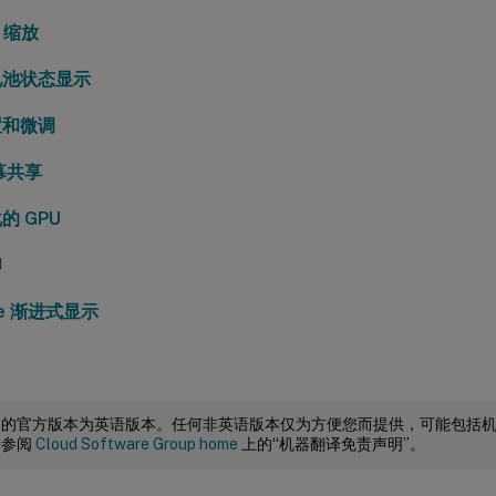
I 缩放
电池状态显示
置和微调
屏幕共享
的 GPU
印
ire 渐进式显示
档的官方版本为英语版本。任何非英语版本仅为方便您而提供，可能包括
请参阅
Cloud Software Group home
上的“机器翻译免责声明”。