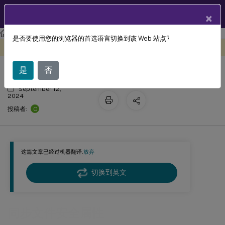
ZH
产品文档
×
Profile Management
Profile Management 2407
是否要使用您的浏览器的首选语言切换到该 Web 站点?
同步文件安全属性
此内容已经过机器动态翻译。
在此处提供反馈
是
否
September 12,
2024
C
投稿者:
这篇文章已经过机器翻译.
放弃
切换到英文
同步文件安全属性