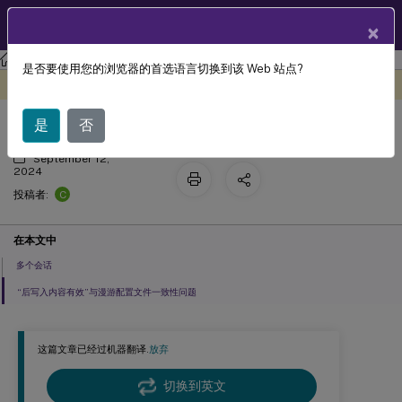
ZH
产品文档
×
Profile Management
Profile Management 2407
是否要使用您的浏览器的首选语言切换到该 Web 站点?
Profile Management 用例
此内容已经过机器动态翻译。
在此处提供反馈
是
否
September 12,
2024
C
投稿者:
在本文中
多个会话
“后写入内容有效”与漫游配置文件一致性问题
这篇文章已经过机器翻译.
放弃
切换到英文