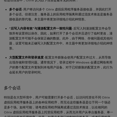
在这些情形中，Citrix 认为以下情形是最常见的用例：
多个会话
- 用户将访问多个 Citrix 虚拟应用程序服务器接收器，并因此打开
多个会话。但请注意，服务器上的应用程序隔离和通过流技术推送是服务器
接收器的替代项。本主题中将更加详细地介绍此种情形。
“后写入内容有效”与漫游配置文件一致性问题
- 后写入到漫游配置文件会导
致所有设置得以保存。因此，如果打开了多个会话并且进行了临时更改，漫
游配置文件可能不会保留正确的数据。此外，由于网络、存储问题或其他问
题，设置可能未正确写入到配置文件中。本主题中将更加详细地介绍此种情
形。
大型配置文件和登录速度
- 配置文件膨胀会使用户配置文件过大，从而导致
出现存储和管理问题。通常情况下，登录过程中 Windows 会通过网络将用
户的整个配置文件复制到本地用户设备。对于已经膨胀的配置文件，此行为
会延长用户的登录时间。
多个会话
特别是在大型环境中，用户可能需要打开多个会话，以访问托管在不同 Citrix
虚拟应用程序服务器上的各种应用程序，而无论这些服务器是位于同一个场还
是多个场。如有可能，请考虑应用程序隔离或通过流技术推送，以在相同的
Citrix 虚拟应用程序服务器上托管应用程序，从而允许用户从单台服务器、单一