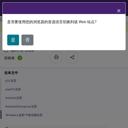
ZH
产品文档
×
XenMobile
Server 当前版本
XenMobile
Server
是否要使用您的浏览器的首选语言切换到该 Web 站点?
凭据设备策略
此内容已经过机器动态翻译。
在此处提供反馈
是
否
April 16, 2026
C
投稿者:
在本文中
iOS 设置
macOS 设置
Android 设置
Android Enterprise 设置
Windows 桌面/平板电脑设置