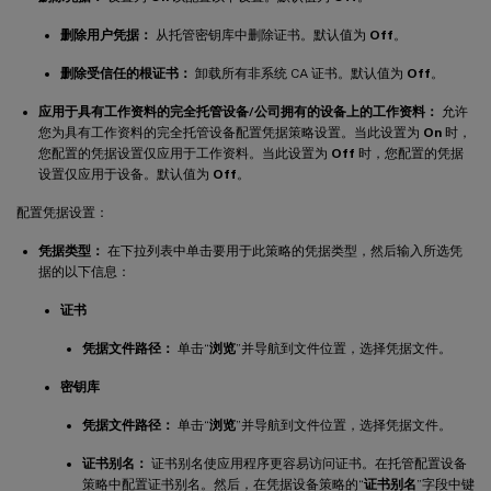
删除用户凭据：
从托管密钥库中删除证书。默认值为
Off
。
删除受信任的根证书：
卸载所有非系统 CA 证书。默认值为
Off
。
应用于具有工作资料的完全托管设备/公司拥有的设备上的工作资料：
允许
您为具有工作资料的完全托管设备配置凭据策略设置。当此设置为
On
时，
您配置的凭据设置仅应用于工作资料。当此设置为
Off
时，您配置的凭据
设置仅应用于设备。默认值为
Off
。
配置凭据设置：
凭据类型：
在下拉列表中单击要用于此策略的凭据类型，然后输入所选凭
据的以下信息：
证书
凭据文件路径：
单击“
浏览
”并导航到文件位置，选择凭据文件。
密钥库
凭据文件路径：
单击“
浏览
”并导航到文件位置，选择凭据文件。
证书别名：
证书别名使应用程序更容易访问证书。在托管配置设备
策略中配置证书别名。然后，在凭据设备策略的“
证书别名
”字段中键