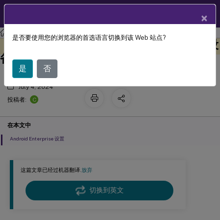
ZH
产品文档
×
XenMobile
Server 当前版本
XenMobile
Server
是否要使用您的浏览器的首选语言切换到该 Web 站点?
“Knox Platform for Enterprise 密钥”设
此内容已经过机器动态翻译。
在此处提供反馈
备策略
是
否
July 4, 2024
C
投稿者:
在本文中
Android Enterprise 设置
这篇文章已经过机器翻译.
放弃
切换到英文