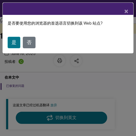
ZH
产品文档
×
XenMobile
Server 当前版本
XenMobile
Server
是否要使用您的浏览器的首选语言切换到该 Web 站点?
XenMobile Server 10.15 滚动修补程序
此内容已经过机器动态翻译。
在此处提供反馈
11 版本的发行说明
是
否
June 16, 2025
C
投稿者:
在本文中
已修复的问题
这篇文章已经过机器翻译.
放弃
切换到英文