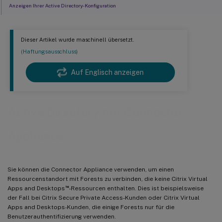
Anzeigen Ihrer Active Directory-Konfiguration
Entfernen einer Active Directory-Domäne von einer Connector Appliance
Bevorzugten Konnektortyp für die Gesamtstruktur festlegen
Dieser Artikel wurde maschinell übersetzt.
Bereitstellungsszenarien für die Verwendung der Connector Appliance mit Active
(Haftungsausschluss)
Directory
Auf Englisch anzeigen
Active Directory mit Connector
Appliance
Sie können die Connector Appliance verwenden, um einen
Ressourcenstandort mit Forests zu verbinden, die keine Citrix Virtual
™
Apps and Desktops
-Ressourcen enthalten. Dies ist beispielsweise
der Fall bei Citrix Secure Private Access-Kunden oder Citrix Virtual
Apps and Desktops-Kunden, die einige Forests nur für die
Benutzerauthentifizierung verwenden.