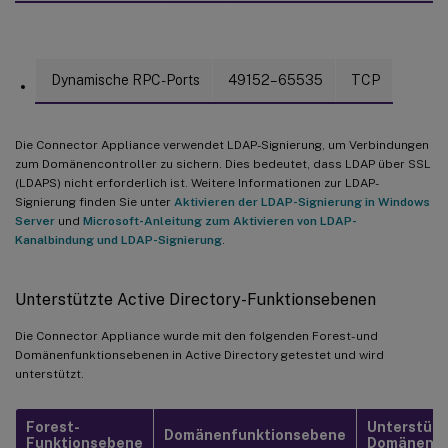
Dynamische RPC-Ports
49152–65535
TCP
Die Connector Appliance verwendet LDAP-Signierung, um Verbindungen
zum Domänencontroller zu sichern. Dies bedeutet, dass LDAP über SSL
(LDAPS) nicht erforderlich ist. Weitere Informationen zur LDAP-
Signierung finden Sie unter
Aktivieren der LDAP-Signierung in Windows
Server
und
Microsoft-Anleitung zum Aktivieren von LDAP-
Kanalbindung und LDAP-Signierung
.
Unterstützte Active Directory-Funktionsebenen
Die Connector Appliance wurde mit den folgenden Forest- und
Domänenfunktionsebenen in Active Directory getestet und wird
unterstützt.
Forest-
Unterstütz
Domänenfunktionsebene
Funktionsebene
Domänenco