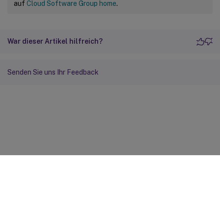
auf
Cloud Software Group home
.
War dieser Artikel hilfreich?
Senden Sie uns Ihr Feedback
Feedback zur Site
Ihre Datenschutzauswahl
Datenschutz und rechtliche