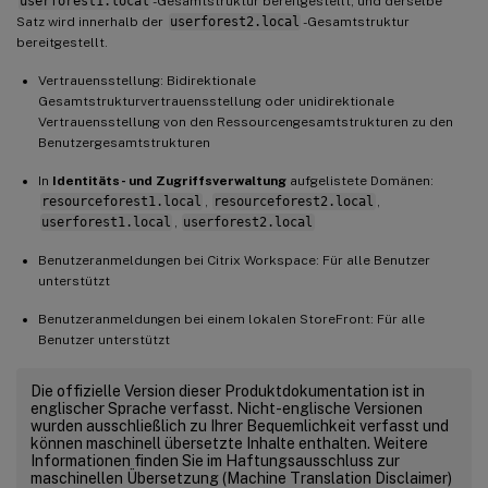
userforest1.local
-Gesamtstruktur bereitgestellt, und derselbe
Satz wird innerhalb der
userforest2.local
-Gesamtstruktur
bereitgestellt.
Vertrauensstellung: Bidirektionale
Gesamtstrukturvertrauensstellung oder unidirektionale
Vertrauensstellung von den Ressourcengesamtstrukturen zu den
Benutzergesamtstrukturen
In
Identitäts- und Zugriffsverwaltung
aufgelistete Domänen:
resourceforest1.local
,
resourceforest2.local
,
userforest1.local
,
userforest2.local
Benutzeranmeldungen bei Citrix Workspace: Für alle Benutzer
unterstützt
Benutzeranmeldungen bei einem lokalen StoreFront: Für alle
Benutzer unterstützt
Die offizielle Version dieser Produktdokumentation ist in
englischer Sprache verfasst. Nicht-englische Versionen
wurden ausschließlich zu Ihrer Bequemlichkeit verfasst und
können maschinell übersetzte Inhalte enthalten. Weitere
Informationen finden Sie im Haftungsausschluss zur
maschinellen Übersetzung (Machine Translation Disclaimer)