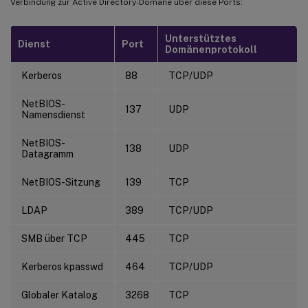
Verbindung zur Active Directory-Domäne über diese Ports:
Unterstütztes
Dienst
Port
Domänenprotokoll
Kerberos
88
TCP/UDP
NetBIOS-
137
UDP
Namensdienst
NetBIOS-
138
UDP
Datagramm
NetBIOS-Sitzung
139
TCP
LDAP
389
TCP/UDP
SMB über TCP
445
TCP
Kerberos kpasswd
464
TCP/UDP
Globaler Katalog
3268
TCP