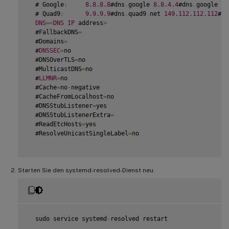
  # Google
:
8.8
.8
.8
#dns
.
google 
8.8
.4
.4
#dns
.
google 
20
  # Quad9
:
9.9
.9
.9
#dns
.
quad9
.
net 
149.112
.112
.112
#dn
DNS
=
<
DNS
IP
 address
>
  #FallbackDNS
=
  #Domains
=
  #
DNSSEC
=
no

  #DNSOverTLS
=
no

  #MulticastDNS
=
no

  #
LLMNR
=
no

  #Cache
=
no
-
negative

  #CacheFromLocalhost
=
no

  #DNSStubListener
=
yes

  #DNSStubListenerExtra
=
  #ReadEtcHosts
=
yes

  #ResolveUnicastSingleLabel
=
no

Starten Sie den systemd-resolved-Dienst neu.
  sudo service systemd
-
resolved restart
