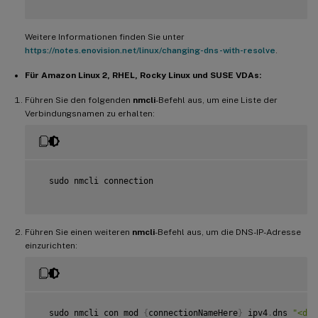
Weitere Informationen finden Sie unter
https://notes.enovision.net/linux/changing-dns-with-resolve
.
Für Amazon Linux 2, RHEL, Rocky Linux und SUSE VDAs:
Führen Sie den folgenden
nmcli
-Befehl aus, um eine Liste der
Verbindungsnamen zu erhalten:
  sudo nmcli connection

Führen Sie einen weiteren
nmcli
-Befehl aus, um die DNS-IP-Adresse
einzurichten:
  sudo nmcli con mod 
{
connectionNameHere
}
 ipv4
.
dns 
"<dns