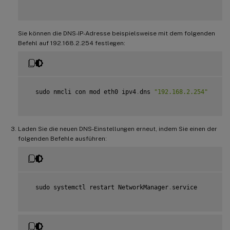
Sie können die DNS-IP-Adresse beispielsweise mit dem folgenden
Befehl auf 192.168.2.254 festlegen:
  sudo nmcli con mod eth0 ipv4
.
dns 
"192.168.2.254"
Laden Sie die neuen DNS-Einstellungen erneut, indem Sie einen der
folgenden Befehle ausführen:
  sudo systemctl restart NetworkManager
.
service
