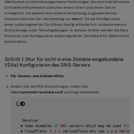
WebSocket ist eine leistungsstarke Technologie, die eine bidirektionale
Echtzeitkommunikation zwischen einem Client und einem Server
ermöglicht. Um jedoch eine sichere Verbindung zu gewährleisten,
insbesondere bei der Verwendung von
wss://
, ist die Konfiguration
eines selbstsignierten Zertifikats häufig erforderlich, insbesondere in
Entwicklungs- oder Testumgebungen. In diesem Artikel werden die Best
Practices zum Konfigurieren selbstsignierter Zertifikate für WebSocket
beschrieben.
Schritt 1: (Nur für nicht in eine Domäne eingebundene
VDAs) Konfigurieren des DNS-Servers
Für Ubuntu- und Debian-VDAs:
Ändern Sie die DNS-Einstellungen, indem Sie
/etc/systemd/resolved.conf
wie folgt bearbeiten:
[
Resolve
]
  # Some examples 
of
DNS
 servers which may be used 
for
D
  # Cloudflare
:
1.1
.1
.1
#cloudflare
-
dns
.
com 
1.0
.0
.1
#cloud