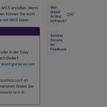
zum
War
 MCS erstellen. Wenn
Erstellen
von Linux-
dieser
en, können Sie auch
Artikel
VMs
s mit MCS
lesen.
hilfreich?
Überlegungen
Senden
(Nur für
Sie uns
Nutanix)
Schritt 1:
Ihr
Installieren
Feedback
 oder in der Easy
und
Registrieren
nach Bedarf
des Nutanix
AHV-Plug-
i: Konfigurieren von
Ins
Schritt 2:
Erstellen einer
mcs/mcs.conf ist
Hostverbindung
rmationen finden Sie
ennwörtern
in
Schritt 3:
Masterimage
vorbereiten