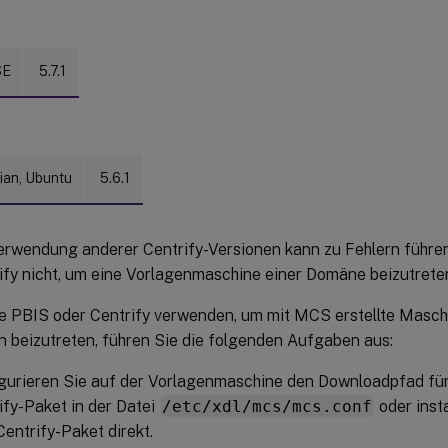
SE
5.7.1
ian, Ubuntu
5.6.1
erwendung anderer Centrify-Versionen kann zu Fehlern führe
ify nicht, um eine Vorlagenmaschine einer Domäne beizutrete
e PBIS oder Centrify verwenden, um mit MCS erstellte Masc
beizutreten, führen Sie die folgenden Aufgaben aus:
gurieren Sie auf der Vorlagenmaschine den Downloadpfad für
ify-Paket in der Datei
/etc/xdl/mcs/mcs.conf
oder insta
Centrify-Paket direkt.