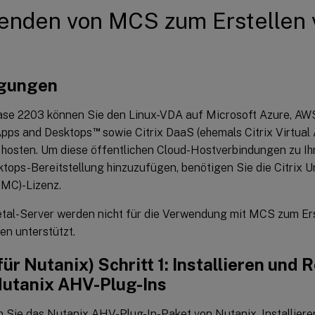
nden von MCS zum Erstellen 
gungen
ase 2203 können Sie den Linux-VDA auf Microsoft Azure, AWS
™
Apps and Desktops
sowie Citrix DaaS (ehemals Citrix Virtua
 hosten. Um diese öffentlichen Cloud-Hostverbindungen zu Ihr
tops-Bereitstellung hinzuzufügen, benötigen Sie die Citrix Un
HMC)-Lizenz.
al-Server werden nicht für die Verwendung mit MCS zum Erst
n unterstützt.
für Nutanix) Schritt 1: Installieren und 
Nutanix AHV-Plug-Ins
 Sie das Nutanix AHV-Plug-In-Paket von Nutanix. Installieren