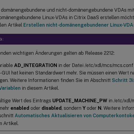
n domänengebundene und nicht-domänengebundene VDAs mit
domänengebundene Linux-VDAs in Citrix DaaS erstellen möcht
len Artikel
Erstellen nicht-domänengebundener Linux-VDA
G:
enden wichtigen Änderungen gelten ab Release 2212:
ariable
AD_INTEGRATION
in der Datei /etc/xdl/mcs/mcs.conf
ll-GUI hat keinen Standardwert mehr. Sie müssen einen Wert 
gen. Weitere Informationen finden Sie im Abschnitt
Schritt 3
ariablen
in diesem Artikel.
ültige Wert des Eintrags
UPDATE_MACHINE_PW
in /etc/xdl/
 mehr
enabled
oder
disabled
, sondern
Y
oder
N
. Weitere Info
schnitt
Automatisches Aktualisieren von Computerkontok
 Artikel.