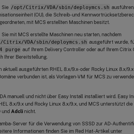
 Sie
/opt/Citrix/VDA/sbin/deploymcs.sh
ausführen,
isationseinheit (OU), die Schreib- und Kennwortrücksetzberec
geordneten, mit MCS erstellten Maschinen besitzt.
 Sie mit MCS erstellte Maschinen neu starten, nachdem
t/Citrix/VDA/sbin/deploymcs.sh
ausgeführt wurde, f
4 purge
auf Ihrem Delivery Controller oder auf Ihrem Citrix
h Ihrer Bereitstellung.
 aktuell ausgeführten RHEL 8.x/9.x- oder Rocky Linux 8.x/9.
Domäne verbunden ist, als Vorlagen-VM für MCS zu verwenden,
DA manuell und nicht über Easy Install installiert wird. Easy I
HEL 8.x/9.x und Rocky Linux 8.x/9.x, und MCS unterstützt di
 und
Adcli
nicht.
amba-Server für die Verwendung von SSSD zur AD-Authentifiz
Weitere Informationen finden Sie im Red Hat-Artikel unter