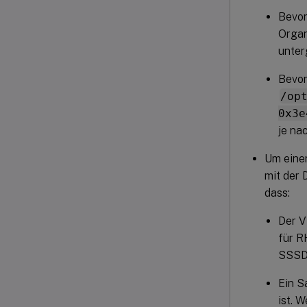
Bevor
Organ
unter
Bevor
/op
0x3e
je nac
Um einen
mit der 
dass:
Der V
für R
SSSD
Ein S
ist. 