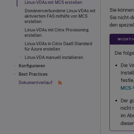
Linux-VDAs mit MCS erstellen
Sie könne
Domänenverbundene Linux-VDAs mit
aktiviertem FAS mithilfe von MCS
Sie nicht-
erstellen
den speziel
Linux-VDAs mit Citrix Provisioning
erstellen
WICHTI
Linux-VDAs in Citrix DaaS Standard
für Azure erstellen
Die folg
Linux-VDA manuell installieren
Die V
Konfigurieren
Insta
Best Practices
festle
Dokumentverlauf
MCS-V
Der g
nicht
im Ab
diesem