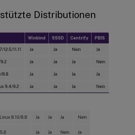
stützte Distributionen
Winbind
SSSD
Centrify
PBIS
7/12.5/11.11
Ja
Ja
Nein
Ja
9.2
Ja
Ja
Ja
Nein
/8.8
Ja
Ja
Ja
Ja
ux 9.4/9.2
Ja
Ja
Ja
Nein
Linux 8.10/8.8
Ja
Ja
Ja
Nein
5.6
Ja
Ja
Nein
Ja