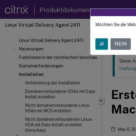
Produktdokumentation
Linux Virtual Delivery Agent 2411
Möchten Sie die Web
Dieser Inhalt
Linux V
Linux Virtual Delivery Agent 2411
JA
NEIN
Neuerungen
Funktionen in der technischen Vorschau
Dieser A
Systemanforderungen
(Haftun
Installation
Vorbereitung der Installation
Erst
Domänenverbundene VDAs mit Easy
Install erstellen
<
Mach
Nicht domänenverbundene Linux-
VDAs mit MCS erstellen
Nicht domänenverbundenen Linux-
VDA mit Easy Install erstellen
May 6, 2
(Vorschau)