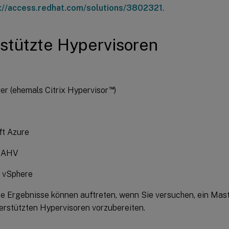
://access.redhat.com/solutions/3802321
.
stützte Hypervisoren
™
r (ehemals Citrix Hypervisor
)
ft Azure
x AHV
 vSphere
e Ergebnisse können auftreten, wenn Sie versuchen, ein Mas
terstützten Hypervisoren vorzubereiten.