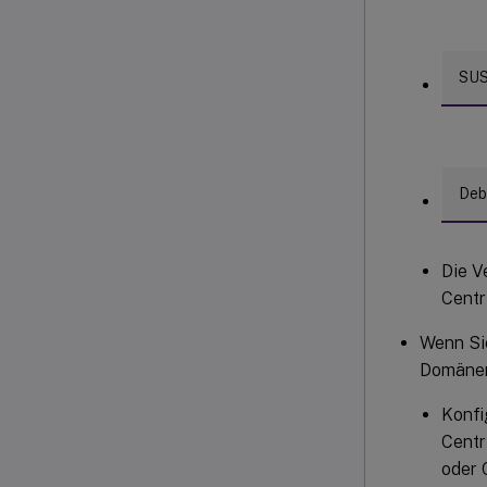
SU
Deb
Die V
Centr
Wenn Si
Domänen 
Konfi
Centr
oder 