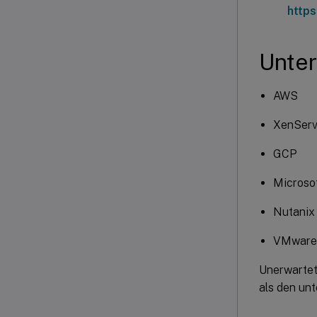
https
Unter
AWS
XenServe
GCP
Microso
Nutani
VMware
Unerwartet
als den un