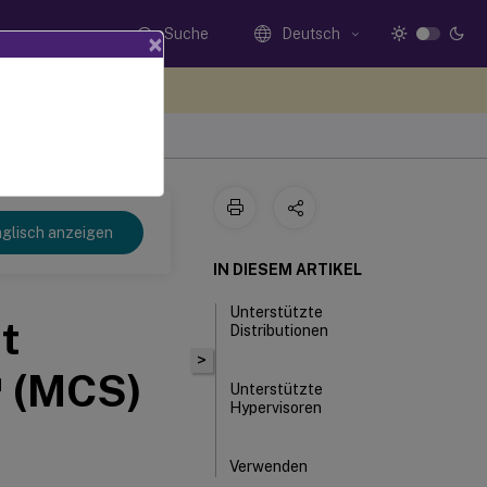
Suche
Deutsch
×
n Sie hier Feedback
glisch anzeigen
IN DIESEM ARTIKEL
Unterstützte
t
Distributionen
>
™
(MCS)
Unterstützte
Hypervisoren
Verwenden
von MCS