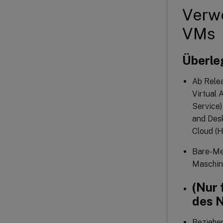
Verwe
VMs
Überle
Ab Rele
Virtual 
Service)
and Desk
Cloud (
Bare-Met
Maschine
(Nur 
des 
Beziehen