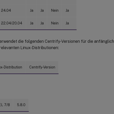
 24.04
Ja
Ja
Nein
Ja
 22.04/20.04
Ja
Ja
Nein
Ja
erwendet die folgenden Centrify-Versionen für die anfänglich
relevanten Linux-Distributionen:
x-Distribution
Centrify-Version
L 7/8
5.8.0