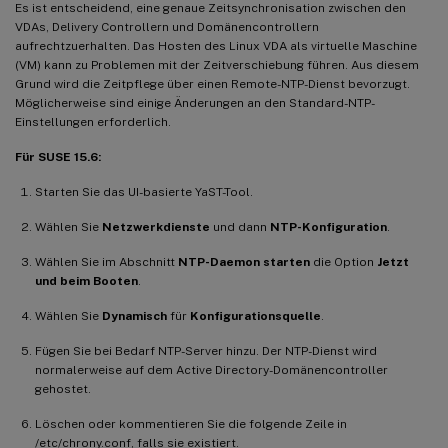
Es ist entscheidend, eine genaue Zeitsynchronisation zwischen den
VDAs, Delivery Controllern und Domänencontrollern
aufrechtzuerhalten. Das Hosten des Linux VDA als virtuelle Maschine
(VM) kann zu Problemen mit der Zeitverschiebung führen. Aus diesem
Grund wird die Zeitpflege über einen Remote-NTP-Dienst bevorzugt.
Möglicherweise sind einige Änderungen an den Standard-NTP-
Einstellungen erforderlich.
Für SUSE 15.6:
Starten Sie das UI-basierte YaST-Tool.
Wählen Sie
Netzwerkdienste
und dann
NTP-Konfiguration
.
Wählen Sie im Abschnitt
NTP-Daemon starten
die Option
Jetzt
und beim Booten
.
Wählen Sie
Dynamisch
für
Konfigurationsquelle
.
Fügen Sie bei Bedarf NTP-Server hinzu. Der NTP-Dienst wird
normalerweise auf dem Active Directory-Domänencontroller
gehostet.
Löschen oder kommentieren Sie die folgende Zeile in
/etc/chrony.conf, falls sie existiert.