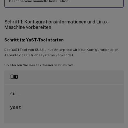
beschriebene manuelle Installation.
Schritt 4: .NET installieren
Schritt 5: Linux VDA-Paket herunterladen
Schritt 6: Linux VDA installieren
Schritt 1: Konfigurationsinformationen und Linux-
Maschine vorbereiten
Schritt 6a: Alte Version deinstallieren
Schritt 6b: Linux VDA installieren
Schritt 1a: YaST-Tool starten
Schritt 6c: Linux VDA aktualisieren (optional)
Das YaST-Tool von SUSE Linux Enterprise wird zur Konfiguration aller
Aspekte des Betriebssystems verwendet.
Schritt 7: NVIDIA GRID-Treiber installieren
So starten Sie das textbasierte YaST-Tool:
Schritt 8: Linux VDA konfigurieren
Konfiguration mit Aufforderungen
Automatisierte Konfiguration
su 
-
Konfigurationsänderungen entfernen
Konfigurationsprotokolle
yast

Schritt 9: XDPing ausführen
Schritt 10: Linux VDA ausführen