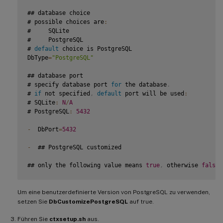
## database choice

# possible choices are
:
#     SQLite

#     PostgreSQL

# 
default
 choice is PostgreSQL

DbType
=
"PostgreSQL"
## database port

# specify database port 
for
 the database
.
# 
if
 not specified
,
default
 port will be used
:
# SQLite
:
N
/
A
# PostgreSQL
:
5432
-
  DbPort
=
5432
-
  ## PostgreSQL customized

## only the following value means 
true
,
 otherwise 
false
###
true
Um eine benutzerdefinierte Version von PostgreSQL zu verwenden,
## yes

setzen Sie
DbCustomizePostgreSQL
auf true.
Führen Sie
### y

ctxsetup.sh
aus.