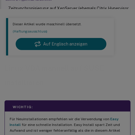
Zeitsynchronisierung auf XenServer (ehemals Citrix Hypervisor
™
) beheben
Dieser Artikel wurde maschinell übersetzt.
Zeitsynchronisierung auf Microsoft Hyper-V beheben
(Haftungsausschluss)
Zeitsynchronisierung auf ESX und ESXi beheben
Auf Englisch anzeigen
Schritt 3: Linux-VM zur Windows-Domäne hinzufügen
Samba Winbind
Quest-Authentifizierungsdienst
Linux VDA manuell auf SUSE
Centrify DirectControl
installieren
SSSD
SSSD aktivieren
Domänenmitgliedschaft überprüfen
WICHTIG:
Kerberos-Konfiguration überprüfen
Für Neuinstallationen empfehlen wir die Verwendung von
Easy
Install
für eine schnelle Installation. Easy Install spart Zeit und
PBIS
Aufwand und ist weniger fehleranfällig als die in diesem Artikel