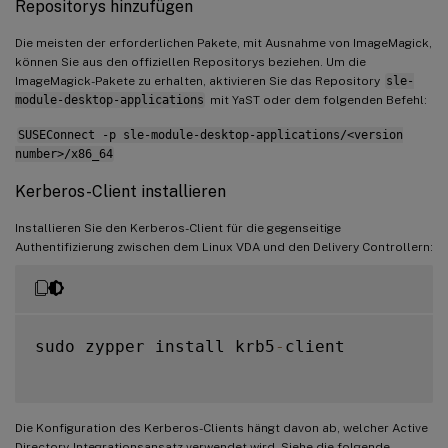
Repositorys hinzufügen
Die meisten der erforderlichen Pakete, mit Ausnahme von ImageMagick,
können Sie aus den offiziellen Repositorys beziehen. Um die
ImageMagick-Pakete zu erhalten, aktivieren Sie das Repository
sle-
module-desktop-applications
mit YaST oder dem folgenden Befehl:
SUSEConnect -p sle-module-desktop-applications/<version
number>/x86_64
Kerberos-Client installieren
Installieren Sie den Kerberos-Client für die gegenseitige
Authentifizierung zwischen dem Linux VDA und den Delivery Controllern:
sudo zypper install krb5
-
client

Die Konfiguration des Kerberos-Clients hängt davon ab, welcher Active
Directory-Integrationsansatz verwendet wird. Siehe die folgende