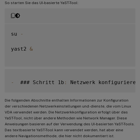
So starten Sie das UI-basierte YaST-Tool:
Schritt 11: Maschinenkataloge erstellen
Schritt 12: Bereitstellungsgruppen erstellen
su 
-
yast2 
&
-
  ### Schritt 1b
:
Die folgenden Abschnitte enthalten Informationen zur Konfiguration
der verschiedenen Netzwerkeinstellungen und -dienste, die vom Linux
VDA verwendet werden. Die Netzwerkkonfiguration erfolgt über das
YaST-Tool, nicht über andere Methoden wie Network Manager. Diese
Anweisungen basieren auf der Verwendung des UI-basierten YaST-Tools.
Das textbasierte YaST-Tool kann verwendet werden, hat aber eine
andere Navigationsmethode, die hier nicht dokumentiert ist.