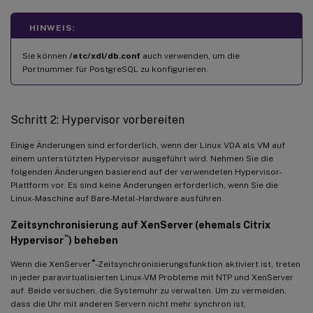
YES
HINWEIS:
#### 
Y
Sie können
/etc/xdl/db.conf
auch verwenden, um die
Portnummer für PostgreSQL zu konfigurieren.
default
 is 
false
DbCustomizePostgreSQL
=
false
Schritt 2: Hypervisor vorbereiten
## PostgreSQL service name

Einige Änderungen sind erforderlich, wenn der Linux VDA als VM auf
-
  specify the service name 
of
 PostgreSQL 
for
 Linux 
VDA
einem unterstützten Hypervisor ausgeführt wird. Nehmen Sie die
default
 is 
"postgresql"
folgenden Änderungen basierend auf der verwendeten Hypervisor-
Plattform vor. Es sind keine Änderungen erforderlich, wenn Sie die
-
  DbPostgreSQLServiceName
=
"postgresql"
Linux-Maschine auf Bare-Metal-Hardware ausführen.
Zeitsynchronisierung auf XenServer (ehemals Citrix
™
Hypervisor
) beheben
®
Wenn die XenServer
-Zeitsynchronisierungsfunktion aktiviert ist, treten
in jeder paravirtualisierten Linux-VM Probleme mit NTP und XenServer
auf. Beide versuchen, die Systemuhr zu verwalten. Um zu vermeiden,
dass die Uhr mit anderen Servern nicht mehr synchron ist,