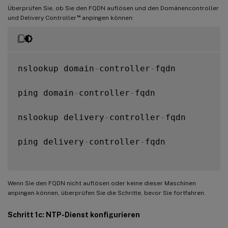
Überprüfen Sie, ob Sie den FQDN auflösen und den Domänencontroller
™
und Delivery Controller
anpingen können:
nslookup domain
-
controller
-
fqdn

ping domain
-
controller
-
fqdn

nslookup delivery
-
controller
-
fqdn

ping delivery
-
controller
-
fqdn

Wenn Sie den FQDN nicht auflösen oder keine dieser Maschinen
anpingen können, überprüfen Sie die Schritte, bevor Sie fortfahren.
Schritt 1c: NTP-Dienst konfigurieren