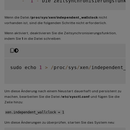
-
1
-
 Die Zeitsynchronisierungsfunkt
Wenn die Datei
/proc/sys/xen/independent_wallclock
nicht
vorhanden ist, sind die folgenden Schritte nicht erforderlich.
Wenn aktiviert, deaktivieren Sie die Zeitsynchronisierungsfunktion,
indem Sie
1
in die Datei schreiben:
sudo echo 
1
>
/
proc
/
sys
/
xen
/
independent_w
Um diese Änderung nach einem Neustart dauerhaft und persistent zu
machen, bearbeiten Sie die Datei
/etc/sysctl.conf
und fügen Sie die
Zeile hinzu:
xen.independent_wallclock = 1
Um diese Änderungen zu überprüfen, starten Sie das System neu: